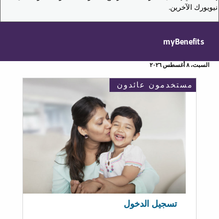
نيويورك الآخرين.
myBenefits
السبت، ٨ أغسطس ٢٠٢٦
مستخدمون عائدون
تسجيل الدخول