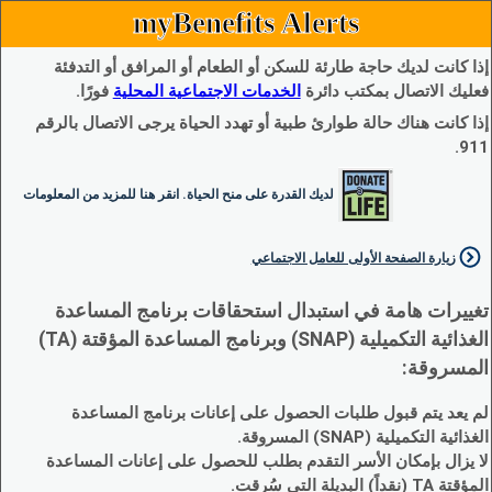
myBenefits Alerts
إذا كانت لديك حاجة طارئة للسكن أو الطعام أو المرافق أو التدفئة
فعليك الاتصال بمكتب دائرة
الخدمات الاجتماعية المحلية
فورًا.
إذا كانت هناك حالة طوارئ طبية أو تهدد الحياة يرجى الاتصال بالرقم
911.
لديك القدرة على منح الحياة. انقر هنا للمزيد من المعلومات
زيارة الصفحة الأولى للعامل الاجتماعي
تغييرات هامة في استبدال استحقاقات برنامج المساعدة
الغذائية التكميلية (SNAP) وبرنامج المساعدة المؤقتة (TA)
المسروقة:
لم يعد يتم قبول طلبات الحصول على إعانات برنامج المساعدة
الغذائية التكميلية (SNAP) المسروقة.
لا يزال بإمكان الأسر التقدم بطلب للحصول على إعانات المساعدة
المؤقتة TA (نقداً) البديلة التي سُرقت.