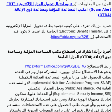
للمزيد من المعلومات، زُر
تنبيه احتيال تحويل المزايا الإلكترونية (EBT
Scam Alert) | مكتب المساعدة المؤقتة ومساعدة ذوي الإعاقة
.
(OTDA)
حماية مزاياك. تعرف على كيفية تجميد بطاقة تحويل المزايا الإلكترونية
(Electronic Benefit Transfer, EBT) الخاصة بك عندما لا تكون قيد
الاستخدام. زُر
https://otda.ny.gov/5261
.
أخبرنا برأيك! شارك في استطلاع مكتب المساعدة المؤقتة ومساعدة
ذوي الإعاقة (OTDA) للمزايا العامة!
رابط الاستطلاع:
https://forms.office.com/g/iXXyiDETtG
.
يدعو هذا الاستطلاع سكان نيويورك لمشاركة تجاربهم في التقدم
بطلب للحصول على مزايا برنامج المساعدة الغذائية التكميلية
(Supplemental Nutrition Assistance Program, SNAP) والمساعدة
العامة (Public Assistance, PA) ودخل الضمان التكميلي
(Supplemental Security Income, SSI) أو الحفاظ عليها. ستكون
إجاباتك مجهولة الهوية تمامًا، ونحن نقدر استعدادك لمشاركة تجاربك
في تقديم و/أو تثبيت طلب الحصول على هذه الاستحقاقات. ستساهم
إجاباتك في إدخال تغييرات على برامج المعونات الحيوية لك ولسكان