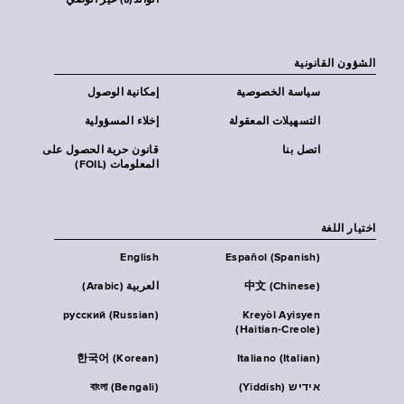
الوالد(ة) غير الوصي
الشؤون القانونية
سياسة الخصوصية
إمكانية الوصول
التسهيلات المعقولة
إخلاء المسؤولية
اتصل بنا
قانون حرية الحصول على
المعلومات (FOIL)
اختيار اللغة
English
Español (Spanish)
中文 (Chinese)
العربية (Arabic)
русский (Russian)
Kreyòl Ayisyen
(Haitian-Creole)
한국어 (Korean)
Italiano (Italian)
אידיש (Yiddish)
বাংলা (Bengali)