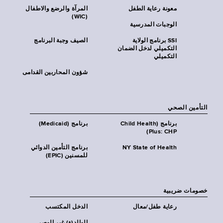
معونة رعاية الطفل
المرآة والرضع والاطفال
(WIC)
الوجبات المدرسية
SSI برنامج الولاية
الصيف وجبة البرنامج
التكميلي لدخل الضمان
التكميلي
شؤون المحاربين القدامى
التأمين الصحي
برنامج (Child Health
برنامج (Medicaid)
Plus: CHP)
NY State of Health
برنامج التأمين الدوائي
للمسنين (EPIC)
خصومات ضريبية
رعاية طفل/معال
الدخل المكتسب