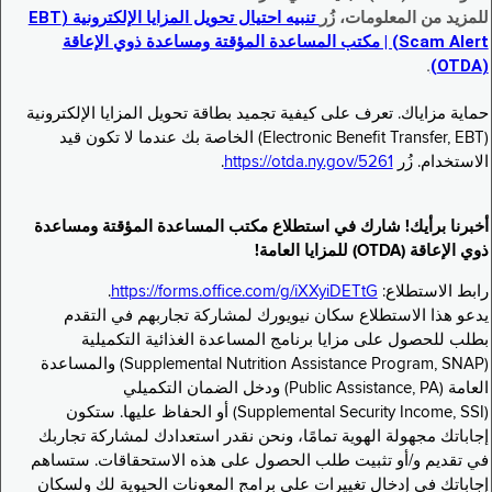
للمزيد من المعلومات، زُر
تنبيه احتيال تحويل المزايا الإلكترونية (EBT
Scam Alert) | مكتب المساعدة المؤقتة ومساعدة ذوي الإعاقة
.
(OTDA)
حماية مزاياك. تعرف على كيفية تجميد بطاقة تحويل المزايا الإلكترونية
(Electronic Benefit Transfer, EBT) الخاصة بك عندما لا تكون قيد
الاستخدام. زُر
https://otda.ny.gov/5261
.
أخبرنا برأيك! شارك في استطلاع مكتب المساعدة المؤقتة ومساعدة
ذوي الإعاقة (OTDA) للمزايا العامة!
رابط الاستطلاع:
https://forms.office.com/g/iXXyiDETtG
.
يدعو هذا الاستطلاع سكان نيويورك لمشاركة تجاربهم في التقدم
بطلب للحصول على مزايا برنامج المساعدة الغذائية التكميلية
(Supplemental Nutrition Assistance Program, SNAP) والمساعدة
العامة (Public Assistance, PA) ودخل الضمان التكميلي
(Supplemental Security Income, SSI) أو الحفاظ عليها. ستكون
إجاباتك مجهولة الهوية تمامًا، ونحن نقدر استعدادك لمشاركة تجاربك
في تقديم و/أو تثبيت طلب الحصول على هذه الاستحقاقات. ستساهم
إجاباتك في إدخال تغييرات على برامج المعونات الحيوية لك ولسكان