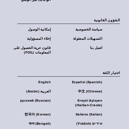
الوالد(ة) غير الوصي
الشؤون القانونية
سياسة الخصوصية
إمكانية الوصول
التسهيلات المعقولة
إخلاء المسؤولية
اتصل بنا
قانون حرية الحصول على
المعلومات (FOIL)
اختيار اللغة
English
Español (Spanish)
中文 (Chinese)
العربية (Arabic)
русский (Russian)
Kreyòl Ayisyen
(Haitian-Creole)
한국어 (Korean)
Italiano (Italian)
אידיש (Yiddish)
বাংলা (Bengali)