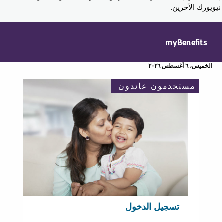
نيويورك الآخرين.
myBenefits
الخميس، ٦ أغسطس ٢٠٢٦
مستخدمون عائدون
تسجيل الدخول