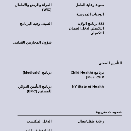
معونة رعاية الطفل
المرآة والرضع والاطفال
(WIC)
الوجبات المدرسية
SSI برنامج الولاية
الصيف وجبة البرنامج
التكميلي لدخل الضمان
التكميلي
شؤون المحاربين القدامى
التأمين الصحي
برنامج (Child Health
برنامج (Medicaid)
Plus: CHP)
NY State of Health
برنامج التأمين الدوائي
للمسنين (EPIC)
خصومات ضريبية
رعاية طفل/معال
الدخل المكتسب