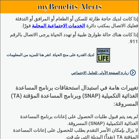
myBenefits Alerts
إذا كانت لديك حاجة طارئة للسكن أو الطعام أو المرافق أو التدفئة
فعليك الاتصال بمكتب دائرة
الخدمات الاجتماعية المحلية
فورًا.
إذا كانت هناك حالة طوارئ طبية أو تهدد الحياة يرجى الاتصال بالرقم
911.
لديك القدرة على منح الحياة. انقر هنا للمزيد من المعلومات
زيارة الصفحة الأولى للعامل الاجتماعي
تغييرات هامة في استبدال استحقاقات برنامج المساعدة
الغذائية التكميلية (SNAP) وبرنامج المساعدة المؤقتة (TA)
المسروقة:
لم يعد يتم قبول طلبات الحصول على إعانات برنامج المساعدة
الغذائية التكميلية (SNAP) المسروقة.
لا يزال بإمكان الأسر التقدم بطلب للحصول على إعانات المساعدة
المؤقتة TA (نقداً) البديلة التي سُرقت.