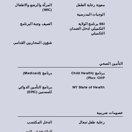
معونة رعاية الطفل
المرآة والرضع والاطفال
(WIC)
الوجبات المدرسية
SSI برنامج الولاية
الصيف وجبة البرنامج
التكميلي لدخل الضمان
التكميلي
شؤون المحاربين القدامى
التأمين الصحي
برنامج (Child Health
برنامج (Medicaid)
Plus: CHP)
NY State of Health
برنامج التأمين الدوائي
للمسنين (EPIC)
خصومات ضريبية
رعاية طفل/معال
الدخل المكتسب