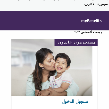
نيويورك الآخرين.
myBenefits
الجمعة، ٧ أغسطس ٢٠٢٦
مستخدمون عائدون
تسجيل الدخول