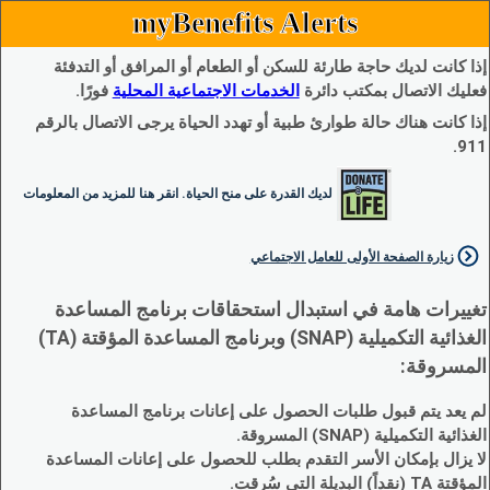
myBenefits Alerts
إذا كانت لديك حاجة طارئة للسكن أو الطعام أو المرافق أو التدفئة
فعليك الاتصال بمكتب دائرة
الخدمات الاجتماعية المحلية
فورًا.
إذا كانت هناك حالة طوارئ طبية أو تهدد الحياة يرجى الاتصال بالرقم
911.
لديك القدرة على منح الحياة. انقر هنا للمزيد من المعلومات
زيارة الصفحة الأولى للعامل الاجتماعي
تغييرات هامة في استبدال استحقاقات برنامج المساعدة
الغذائية التكميلية (SNAP) وبرنامج المساعدة المؤقتة (TA)
المسروقة:
لم يعد يتم قبول طلبات الحصول على إعانات برنامج المساعدة
الغذائية التكميلية (SNAP) المسروقة.
لا يزال بإمكان الأسر التقدم بطلب للحصول على إعانات المساعدة
المؤقتة TA (نقداً) البديلة التي سُرقت.