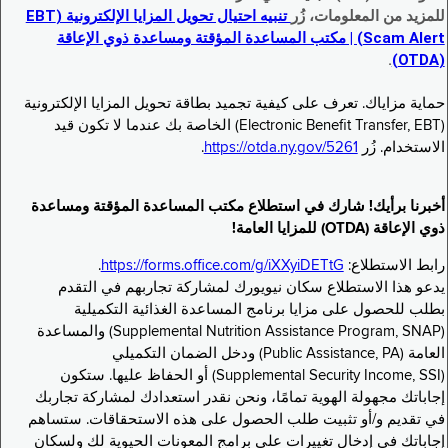
للمزيد من المعلومات، زُر
تنبيه احتيال تحويل المزايا الإلكترونية (EBT
Scam Alert) | مكتب المساعدة المؤقتة ومساعدة ذوي الإعاقة
.
(OTDA)
حماية مزاياك. تعرف على كيفية تجميد بطاقة تحويل المزايا الإلكترونية
(Electronic Benefit Transfer, EBT) الخاصة بك عندما لا تكون قيد
الاستخدام. زُر
https://otda.ny.gov/5261
.
أخبرنا برأيك! شارك في استطلاع مكتب المساعدة المؤقتة ومساعدة
ذوي الإعاقة (OTDA) للمزايا العامة!
رابط الاستطلاع:
https://forms.office.com/g/iXXyiDETtG
.
يدعو هذا الاستطلاع سكان نيويورك لمشاركة تجاربهم في التقدم
بطلب للحصول على مزايا برنامج المساعدة الغذائية التكميلية
(Supplemental Nutrition Assistance Program, SNAP) والمساعدة
العامة (Public Assistance, PA) ودخل الضمان التكميلي
(Supplemental Security Income, SSI) أو الحفاظ عليها. ستكون
إجاباتك مجهولة الهوية تمامًا، ونحن نقدر استعدادك لمشاركة تجاربك
في تقديم و/أو تثبيت طلب الحصول على هذه الاستحقاقات. ستساهم
إجاباتك في إدخال تغييرات على برامج المعونات الحيوية لك ولسكان