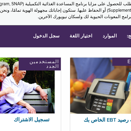
Assistance, PA) ودخل الضمان التكميلي (Supplemental Security Income, SSI) أو الحفاظ عليها. 
امج المعونات الحيوية لك ولسكان نيويورك الآخرين.
ج:
الموارد
اختيار اللغة
سجل الدخول
المستخدمين
الجدد
تسجيل الاشتراك
EBT الخاص بك