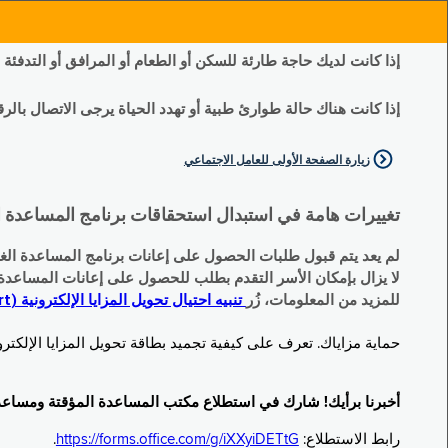
إذا كانت لديك حاجة طارئة للسكن أو الطعام أو المرافق أو التدفئة
إذا كانت هناك حالة طوارئ طبية أو تهدد الحياة يرجى الاتصال بالرقم 11
زيارة الصفحة الأولى للعامل الاجتماعي
تغييرات هامة في استبدال استحقاقات برنامج المساعدة الغذائية التكميلية (SNAP) وبرنامج المس
لم يعد يتم قبول طلبات الحصول على إعانات برنامج المساعدة الغذائية التكميلية
لا يزال بإمكان الأسر التقدم بطلب للحصول على إعانات المساعدة المؤقتة TA (نقداً) البديلة
للمزيد من المعلومات، زُر
تنبيه احتيال تحويل المزايا الإلكترونية (EBT Scam Alert) | مكتب المساعدة المؤقتة ومساعدة ذوي الإعاقة (OTDA)
حماية مزاياك. تعرف على كيفية تجميد بطاقة تحويل المزايا الإلكترونية (Electronic Benefit Transfer, EBT) الخاصة بك عندما لا تكون قيد الاست
أخبرنا برأيك! شارك في استطلاع مكتب المساعدة المؤقتة ومساعدة ذوي الإعاقة (TDA
رابط الاستطلاع:
https://forms.office.com/g/iXXyiDETtG
.