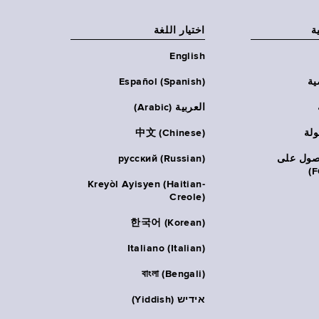
ة
اختيار اللغة
English
ية
Español (Spanish)
العربية (Arabic)
ولة
中文 (Chinese)
حصول على
русский (Russian)
Kreyòl Ayisyen (Haitian-
Creole)
한국어 (Korean)
Italiano (Italian)
বাংলা (Bengali)
אידיש (Yiddish)