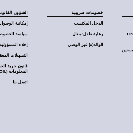
خصومات ضريبية
الشؤون القانوني
الدخل المكتسب
إمكانية الوصول
Chi:
رعاية طفل/معال
سياسة الخصوص
الوالد(ة) غير الوصي
إخلاء المسؤولية
مسنين
التسهيلات المعق
قانون حرية ال
المعلومات (FOIL)
اتصل بنا