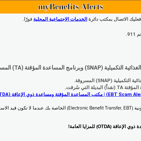
myBenefits Alerts
 فعليك الاتصال بمكتب دائرة
الخدمات الاجتماعية المحلية
فورًا.
9.
اعدة المؤقتة (TA) المسروقة:
 (SNAP) المسروقة.
 التي سُرقت.
خدام. زُر
O) للمزايا العامة!