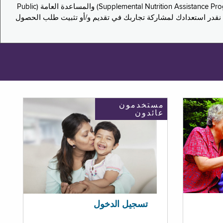
يدعو هذا الاستطلاع سكان نيويورك لمشاركة تجاربهم في التقدم بطلب للحصول على مزايا برنامج المساعدة الغذائية التكميلية (Supplemental Nutrition Assistance Program, SNAP) والمساعدة العامة (Public
ستكون إجاباتك مجهولة الهوية تمامًا، ونحن نقدر استعدادك لمشاركة تجاربك في تقديم و/أو تثبيت طلب الحصول
مستخدمون
عائدون
تسجيل الدخول