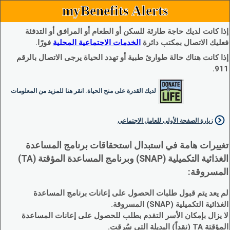
myBenefits Alerts
إذا كانت لديك حاجة طارئة للسكن أو الطعام أو المرافق أو التدفئة
فعليك الاتصال بمكتب دائرة
الخدمات الاجتماعية المحلية
فورًا.
إذا كانت هناك حالة طوارئ طبية أو تهدد الحياة يرجى الاتصال بالرقم
911.
لديك القدرة على منح الحياة. انقر هنا للمزيد من المعلومات
زيارة الصفحة الأولى للعامل الاجتماعي
تغييرات هامة في استبدال استحقاقات برنامج المساعدة
الغذائية التكميلية (SNAP) وبرنامج المساعدة المؤقتة (TA)
المسروقة:
لم يعد يتم قبول طلبات الحصول على إعانات برنامج المساعدة
الغذائية التكميلية (SNAP) المسروقة.
لا يزال بإمكان الأسر التقدم بطلب للحصول على إعانات المساعدة
المؤقتة TA (نقداً) البديلة التي سُرقت.