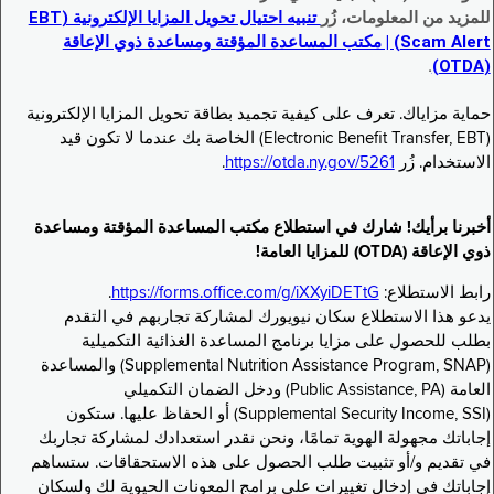
للمزيد من المعلومات، زُر
تنبيه احتيال تحويل المزايا الإلكترونية (EBT
Scam Alert) | مكتب المساعدة المؤقتة ومساعدة ذوي الإعاقة
.
(OTDA)
حماية مزاياك. تعرف على كيفية تجميد بطاقة تحويل المزايا الإلكترونية
(Electronic Benefit Transfer, EBT) الخاصة بك عندما لا تكون قيد
الاستخدام. زُر
https://otda.ny.gov/5261
.
أخبرنا برأيك! شارك في استطلاع مكتب المساعدة المؤقتة ومساعدة
ذوي الإعاقة (OTDA) للمزايا العامة!
رابط الاستطلاع:
https://forms.office.com/g/iXXyiDETtG
.
يدعو هذا الاستطلاع سكان نيويورك لمشاركة تجاربهم في التقدم
بطلب للحصول على مزايا برنامج المساعدة الغذائية التكميلية
(Supplemental Nutrition Assistance Program, SNAP) والمساعدة
العامة (Public Assistance, PA) ودخل الضمان التكميلي
(Supplemental Security Income, SSI) أو الحفاظ عليها. ستكون
إجاباتك مجهولة الهوية تمامًا، ونحن نقدر استعدادك لمشاركة تجاربك
في تقديم و/أو تثبيت طلب الحصول على هذه الاستحقاقات. ستساهم
إجاباتك في إدخال تغييرات على برامج المعونات الحيوية لك ولسكان