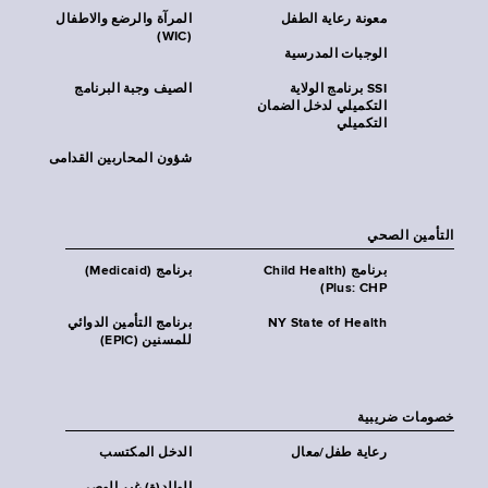
معونة رعاية الطفل
المرآة والرضع والاطفال
(WIC)
الوجبات المدرسية
SSI برنامج الولاية
الصيف وجبة البرنامج
التكميلي لدخل الضمان
التكميلي
شؤون المحاربين القدامى
التأمين الصحي
برنامج (Child Health
برنامج (Medicaid)
Plus: CHP)
NY State of Health
برنامج التأمين الدوائي
للمسنين (EPIC)
خصومات ضريبية
رعاية طفل/معال
الدخل المكتسب