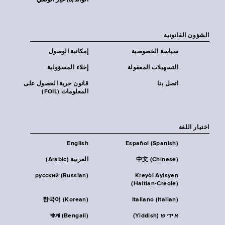
الوالد(ة) غير الوصي
الشؤون القانونية
سياسة الخصوصية
إمكانية الوصول
التسهيلات المعقولة
إخلاء المسؤولية
اتصل بنا
قانون حرية الحصول على
المعلومات (FOIL)
اختيار اللغة
English
Español (Spanish)
中文 (Chinese)
العربية (Arabic)
русский (Russian)
Kreyòl Ayisyen
(Haitian-Creole)
한국어 (Korean)
Italiano (Italian)
אידיש (Yiddish)
বাংলা (Bengali)