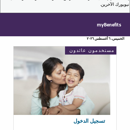
نيويورك الآخرين.
myBenefits
الخميس، ٦ أغسطس ٢٠٢٦
مستخدمون عائدون
تسجيل الدخول