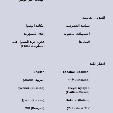
الوالد(ة) غير الوصي
الشؤون القانونية
سياسة الخصوصية
إمكانية الوصول
التسهيلات المعقولة
إخلاء المسؤولية
اتصل بنا
قانون حرية الحصول على
المعلومات (FOIL)
اختيار اللغة
English
Español (Spanish)
中文 (Chinese)
العربية (Arabic)
русский (Russian)
Kreyòl Ayisyen
(Haitian-Creole)
한국어 (Korean)
Italiano (Italian)
אידיש (Yiddish)
বাংলা (Bengali)