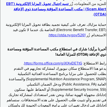
للمزيد من المعلومات، زُر
تنبيه احتيال تحويل المزايا الإلكترونية (EBT
Scam Alert) | مكتب المساعدة المؤقتة ومساعدة ذوي الإعاقة
.
(OTDA)
حماية مزاياك. تعرف على كيفية تجميد بطاقة تحويل المزايا الإلكترونية
(Electronic Benefit Transfer, EBT) الخاصة بك عندما لا تكون قيد
الاستخدام. زُر
https://otda.ny.gov/5261
.
أخبرنا برأيك! شارك في استطلاع مكتب المساعدة المؤقتة ومساعدة
ذوي الإعاقة (OTDA) للمزايا العامة!
رابط الاستطلاع:
https://forms.office.com/g/iXXyiDETtG
.
يدعو هذا الاستطلاع سكان نيويورك لمشاركة تجاربهم في التقدم
بطلب للحصول على مزايا برنامج المساعدة الغذائية التكميلية
(Supplemental Nutrition Assistance Program, SNAP) والمساعدة
العامة (Public Assistance, PA) ودخل الضمان التكميلي
(Supplemental Security Income, SSI) أو الحفاظ عليها. ستكون
إجاباتك مجهولة الهوية تمامًا، ونحن نقدر استعدادك لمشاركة تجاربك
في تقديم و/أو تثبيت طلب الحصول على هذه الاستحقاقات. ستساهم
إجاباتك في إدخال تغييرات على برامج المعونات الحيوية لك ولسكان