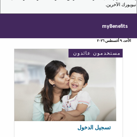
نيويورك الآخرين.
myBenefits
الأحد، ٩ أغسطس ٢٠٢٦
مستخدمون عائدون
تسجيل الدخول