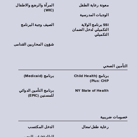
معونة رعاية الطفل
المرآة والرضع والاطفال
(WIC)
الوجبات المدرسية
SSI برنامج الولاية
الصيف وجبة البرنامج
التكميلي لدخل الضمان
التكميلي
شؤون المحاربين القدامى
التأمين الصحي
برنامج (Child Health
برنامج (Medicaid)
Plus: CHP)
NY State of Health
برنامج التأمين الدوائي
للمسنين (EPIC)
خصومات ضريبية
رعاية طفل/معال
الدخل المكتسب