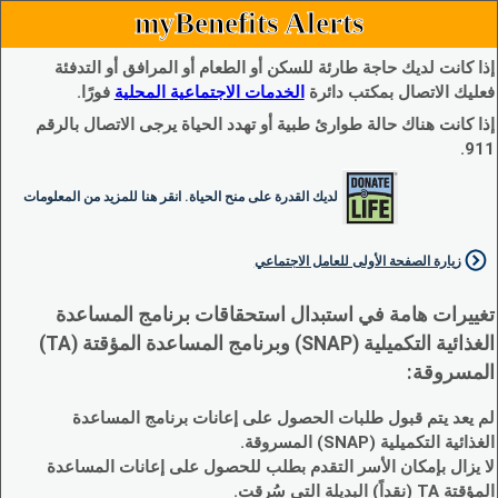
myBenefits Alerts
إذا كانت لديك حاجة طارئة للسكن أو الطعام أو المرافق أو التدفئة
فعليك الاتصال بمكتب دائرة
الخدمات الاجتماعية المحلية
فورًا.
إذا كانت هناك حالة طوارئ طبية أو تهدد الحياة يرجى الاتصال بالرقم
911.
لديك القدرة على منح الحياة. انقر هنا للمزيد من المعلومات
زيارة الصفحة الأولى للعامل الاجتماعي
تغييرات هامة في استبدال استحقاقات برنامج المساعدة
الغذائية التكميلية (SNAP) وبرنامج المساعدة المؤقتة (TA)
المسروقة:
لم يعد يتم قبول طلبات الحصول على إعانات برنامج المساعدة
الغذائية التكميلية (SNAP) المسروقة.
لا يزال بإمكان الأسر التقدم بطلب للحصول على إعانات المساعدة
المؤقتة TA (نقداً) البديلة التي سُرقت.