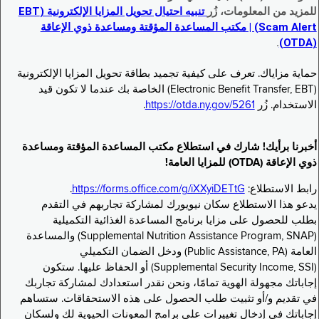
للمزيد من المعلومات، زُر
تنبيه احتيال تحويل المزايا الإلكترونية (EBT
Scam Alert) | مكتب المساعدة المؤقتة ومساعدة ذوي الإعاقة
.
(OTDA)
حماية مزاياك. تعرف على كيفية تجميد بطاقة تحويل المزايا الإلكترونية
(Electronic Benefit Transfer, EBT) الخاصة بك عندما لا تكون قيد
الاستخدام. زُر
https://otda.ny.gov/5261
.
أخبرنا برأيك! شارك في استطلاع مكتب المساعدة المؤقتة ومساعدة
ذوي الإعاقة (OTDA) للمزايا العامة!
رابط الاستطلاع:
https://forms.office.com/g/iXXyiDETtG
.
يدعو هذا الاستطلاع سكان نيويورك لمشاركة تجاربهم في التقدم
بطلب للحصول على مزايا برنامج المساعدة الغذائية التكميلية
(Supplemental Nutrition Assistance Program, SNAP) والمساعدة
العامة (Public Assistance, PA) ودخل الضمان التكميلي
(Supplemental Security Income, SSI) أو الحفاظ عليها. ستكون
إجاباتك مجهولة الهوية تمامًا، ونحن نقدر استعدادك لمشاركة تجاربك
في تقديم و/أو تثبيت طلب الحصول على هذه الاستحقاقات. ستساهم
إجاباتك في إدخال تغييرات على برامج المعونات الحيوية لك ولسكان