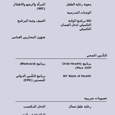
معونة رعاية الطفل
المرآة والرضع والاطفال
(WIC)
الوجبات المدرسية
SSI برنامج الولاية
الصيف وجبة البرنامج
التكميلي لدخل الضمان
التكميلي
شؤون المحاربين القدامى
التأمين الصحي
برنامج (Child Health
برنامج (Medicaid)
Plus: CHP)
NY State of Health
برنامج التأمين الدوائي
للمسنين (EPIC)
خصومات ضريبية
رعاية طفل/معال
الدخل المكتسب