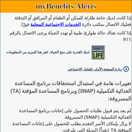
myBenefits Alerts
إذا كانت لديك حاجة طارئة للسكن أو الطعام أو المرافق أو التدفئة
فعليك الاتصال بمكتب دائرة
الخدمات الاجتماعية المحلية
فورًا.
إذا كانت هناك حالة طوارئ طبية أو تهدد الحياة يرجى الاتصال بالرقم
911.
لديك القدرة على منح الحياة. انقر هنا للمزيد من المعلومات
زيارة الصفحة الأولى للعامل الاجتماعي
تغييرات هامة في استبدال استحقاقات برنامج المساعدة
الغذائية التكميلية (SNAP) وبرنامج المساعدة المؤقتة (TA)
المسروقة:
لم يعد يتم قبول طلبات الحصول على إعانات برنامج المساعدة
الغذائية التكميلية (SNAP) المسروقة.
لا يزال بإمكان الأسر التقدم بطلب للحصول على إعانات المساعدة
المؤقتة TA (نقداً) البديلة التي سُرقت.