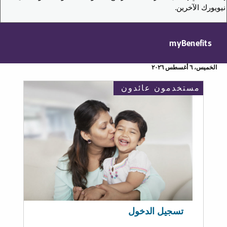
نيويورك الآخرين.
myBenefits
الخميس، ٦ أغسطس ٢٠٢٦
مستخدمون عائدون
تسجيل الدخول