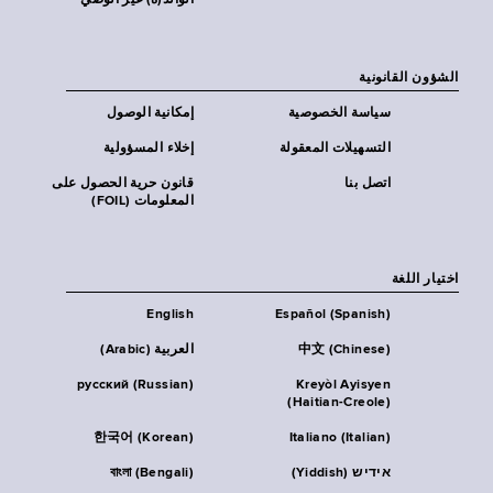
الوالد(ة) غير الوصي
الشؤون القانونية
سياسة الخصوصية
إمكانية الوصول
التسهيلات المعقولة
إخلاء المسؤولية
اتصل بنا
قانون حرية الحصول على
المعلومات (FOIL)
اختيار اللغة
English
Español (Spanish)
中文 (Chinese)
العربية (Arabic)
русский (Russian)
Kreyòl Ayisyen
(Haitian-Creole)
한국어 (Korean)
Italiano (Italian)
אידיש (Yiddish)
বাংলা (Bengali)