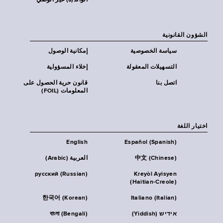
الوالد(ة) غير الوصي
الشؤون القانونية
سياسة الخصوصية
إمكانية الوصول
التسهيلات المعقولة
إخلاء المسؤولية
اتصل بنا
قانون حرية الحصول على
المعلومات (FOIL)
اختيار اللغة
English
Español (Spanish)
中文 (Chinese)
العربية (Arabic)
русский (Russian)
Kreyòl Ayisyen
(Haitian-Creole)
한국어 (Korean)
Italiano (Italian)
אידיש (Yiddish)
বাংলা (Bengali)