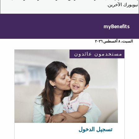
نيويورك الآخرين.
myBenefits
السبت، ٨ أغسطس ٢٠٢٦
مستخدمون عائدون
تسجيل الدخول