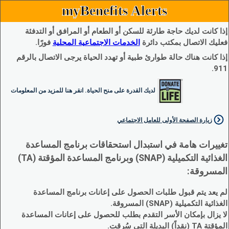
myBenefits Alerts
إذا كانت لديك حاجة طارئة للسكن أو الطعام أو المرافق أو التدفئة
فعليك الاتصال بمكتب دائرة
الخدمات الاجتماعية المحلية
فورًا.
إذا كانت هناك حالة طوارئ طبية أو تهدد الحياة يرجى الاتصال بالرقم
911.
لديك القدرة على منح الحياة. انقر هنا للمزيد من المعلومات
زيارة الصفحة الأولى للعامل الاجتماعي
تغييرات هامة في استبدال استحقاقات برنامج المساعدة
الغذائية التكميلية (SNAP) وبرنامج المساعدة المؤقتة (TA)
المسروقة:
لم يعد يتم قبول طلبات الحصول على إعانات برنامج المساعدة
الغذائية التكميلية (SNAP) المسروقة.
لا يزال بإمكان الأسر التقدم بطلب للحصول على إعانات المساعدة
المؤقتة TA (نقداً) البديلة التي سُرقت.