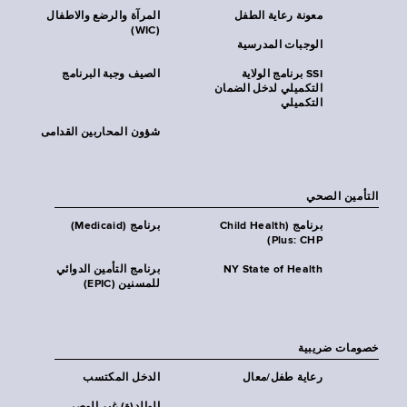
معونة رعاية الطفل
المرآة والرضع والاطفال
(WIC)
الوجبات المدرسية
SSI برنامج الولاية
الصيف وجبة البرنامج
التكميلي لدخل الضمان
التكميلي
شؤون المحاربين القدامى
التأمين الصحي
برنامج (Child Health
برنامج (Medicaid)
Plus: CHP)
NY State of Health
برنامج التأمين الدوائي
للمسنين (EPIC)
خصومات ضريبية
رعاية طفل/معال
الدخل المكتسب