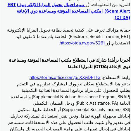
للمزيد من المعلومات، زُر
تنبيه احتيال تحويل المزايا الإلكترونية (EBT
Scam Alert) | مكتب المساعدة المؤقتة ومساعدة ذوي الإعاقة
.
(OTDA)
حماية مزاياك. تعرف على كيفية تجميد بطاقة تحويل المزايا الإلكترونية
(Electronic Benefit Transfer, EBT) الخاصة بك عندما لا تكون قيد
الاستخدام. زُر
https://otda.ny.gov/5261
.
أخبرنا برأيك! شارك في استطلاع مكتب المساعدة المؤقتة ومساعدة
ذوي الإعاقة (OTDA) للمزايا العامة!
رابط الاستطلاع:
https://forms.office.com/g/iXXyiDETtG
.
يدعو هذا الاستطلاع سكان نيويورك لمشاركة تجاربهم في التقدم
بطلب للحصول على مزايا برنامج المساعدة الغذائية التكميلية
(Supplemental Nutrition Assistance Program, SNAP) والمساعدة
العامة (Public Assistance, PA) ودخل الضمان التكميلي
(Supplemental Security Income, SSI) أو الحفاظ عليها. ستكون
إجاباتك مجهولة الهوية تمامًا، ونحن نقدر استعدادك لمشاركة تجاربك
في تقديم و/أو تثبيت طلب الحصول على هذه الاستحقاقات. ستساهم
إجاباتك في إدخال تغييرات على برامج المعونات الحيوية لك ولسكان