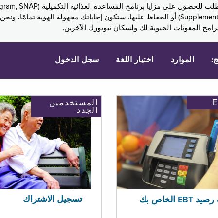
Assistance, PA) ودخل الضمان التكميلي (Supplemental Security Income, SSI) أو الحفاظ عليها. 
امج المعونات الحيوية لك ولسكان نيويورك الآخرين.
ج:
الموارد
اختيار اللغة
سجل الدخول
المستخدمين
الجدد
تسجيل الاشتراك
EBT الخاص بك