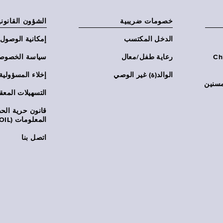
خصومات ضريبية
الشؤون القانوني
الدخل المكتسب
إمكانية الوصول
Chi:
رعاية طفل/معال
سياسة الخصوص
الوالد(ة) غير الوصي
إخلاء المسؤولية
مسنين
التسهيلات المعق
قانون حرية ال
المعلومات (FOIL)
اتصل بنا