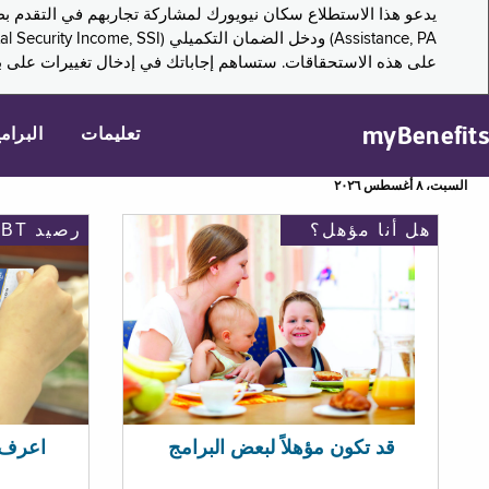
على هذه الاستحقاقات. ستساهم إجاباتك في إدخال تغييرات على بر
myBenefits
تعليمات
البرام
السبت، ٨ أغسطس ٢٠٢٦
هل أنا مؤهل؟
رصيد EBT
اعرف رصيد 
قد تكون مؤهلاً لبعض البرامج