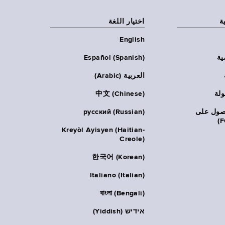
ة
اختيار اللغة
English
ية
Español (Spanish)
العربية (Arabic)
ولة
中文 (Chinese)
حصول على
русский (Russian)
Kreyòl Ayisyen (Haitian-
Creole)
한국어 (Korean)
Italiano (Italian)
বাংলা (Bengali)
אידיש (Yiddish)