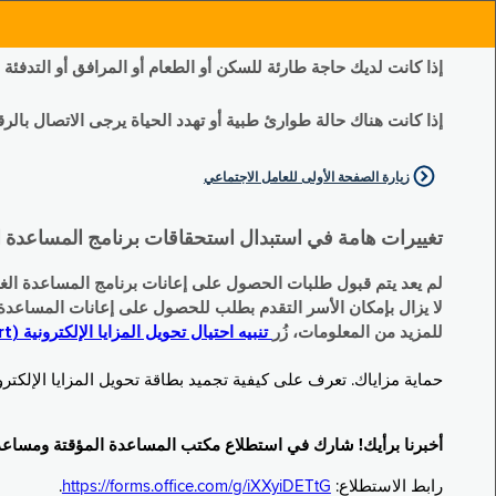
إذا كانت لديك حاجة طارئة للسكن أو الطعام أو المرافق أو التدفئة
إذا كانت هناك حالة طوارئ طبية أو تهدد الحياة يرجى الاتصال بالرقم 11
زيارة الصفحة الأولى للعامل الاجتماعي
تغييرات هامة في استبدال استحقاقات برنامج المساعدة الغذائية التكميلية (SNAP) وبرنامج المس
لم يعد يتم قبول طلبات الحصول على إعانات برنامج المساعدة الغذائية التكميلية
لا يزال بإمكان الأسر التقدم بطلب للحصول على إعانات المساعدة المؤقتة TA (نقداً) البديلة
للمزيد من المعلومات، زُر
تنبيه احتيال تحويل المزايا الإلكترونية (EBT Scam Alert) | مكتب المساعدة المؤقتة ومساعدة ذوي الإعاقة (OTDA)
حماية مزاياك. تعرف على كيفية تجميد بطاقة تحويل المزايا الإلكترونية (Electronic Benefit Transfer, EBT) الخاصة بك عندما لا تكون قيد الاست
أخبرنا برأيك! شارك في استطلاع مكتب المساعدة المؤقتة ومساعدة ذوي الإعاقة (TDA
رابط الاستطلاع:
https://forms.office.com/g/iXXyiDETtG
.