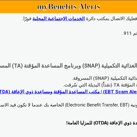
myBenefits Alerts
 فعليك الاتصال بمكتب دائرة
الخدمات الاجتماعية المحلية
فورًا.
9.
اعدة المؤقتة (TA) المسروقة:
 (SNAP) المسروقة.
 التي سُرقت.
خدام. زُر
O) للمزايا العامة!