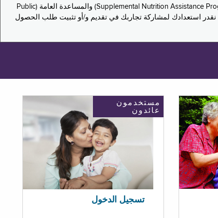
يدعو هذا الاستطلاع سكان نيويورك لمشاركة تجاربهم في التقدم بطلب للحصول على مزايا برنامج المساعدة الغذائية التكميلية (Supplemental Nutrition Assistance Program, SNAP) والمساعدة العامة (Public
ستكون إجاباتك مجهولة الهوية تمامًا، ونحن نقدر استعدادك لمشاركة تجاربك في تقديم و/أو تثبيت طلب الحصول
مستخدمون
عائدون
تسجيل الدخول