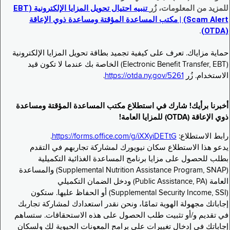
للمزيد من المعلومات، زُر
تنبيه احتيال تحويل المزايا الإلكترونية (EBT
Scam Alert) | مكتب المساعدة المؤقتة ومساعدة ذوي الإعاقة
.
(OTDA)
حماية مزاياك. تعرف على كيفية تجميد بطاقة تحويل المزايا الإلكترونية
(Electronic Benefit Transfer, EBT) الخاصة بك عندما لا تكون قيد
الاستخدام. زُر
https://otda.ny.gov/5261
.
أخبرنا برأيك! شارك في استطلاع مكتب المساعدة المؤقتة ومساعدة
ذوي الإعاقة (OTDA) للمزايا العامة!
رابط الاستطلاع:
https://forms.office.com/g/iXXyiDETtG
.
يدعو هذا الاستطلاع سكان نيويورك لمشاركة تجاربهم في التقدم
بطلب للحصول على مزايا برنامج المساعدة الغذائية التكميلية
(Supplemental Nutrition Assistance Program, SNAP) والمساعدة
العامة (Public Assistance, PA) ودخل الضمان التكميلي
(Supplemental Security Income, SSI) أو الحفاظ عليها. ستكون
إجاباتك مجهولة الهوية تمامًا، ونحن نقدر استعدادك لمشاركة تجاربك
في تقديم و/أو تثبيت طلب الحصول على هذه الاستحقاقات. ستساهم
إجاباتك في إدخال تغييرات على برامج المعونات الحيوية لك ولسكان