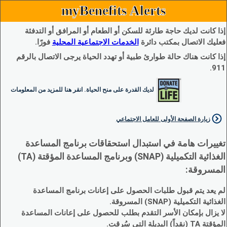
myBenefits Alerts
إذا كانت لديك حاجة طارئة للسكن أو الطعام أو المرافق أو التدفئة
فعليك الاتصال بمكتب دائرة
الخدمات الاجتماعية المحلية
فورًا.
إذا كانت هناك حالة طوارئ طبية أو تهدد الحياة يرجى الاتصال بالرقم
911.
لديك القدرة على منح الحياة. انقر هنا للمزيد من المعلومات
زيارة الصفحة الأولى للعامل الاجتماعي
تغييرات هامة في استبدال استحقاقات برنامج المساعدة
الغذائية التكميلية (SNAP) وبرنامج المساعدة المؤقتة (TA)
المسروقة:
لم يعد يتم قبول طلبات الحصول على إعانات برنامج المساعدة
الغذائية التكميلية (SNAP) المسروقة.
لا يزال بإمكان الأسر التقدم بطلب للحصول على إعانات المساعدة
المؤقتة TA (نقداً) البديلة التي سُرقت.