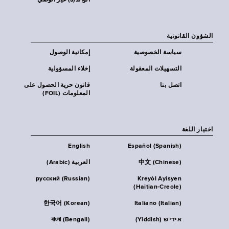
الوالد(ة) غير الوصي
الشؤون القانونية
سياسة الخصوصية
إمكانية الوصول
التسهيلات المعقولة
إخلاء المسؤولية
اتصل بنا
قانون حرية الحصول على
المعلومات (FOIL)
اختيار اللغة
English
Español (Spanish)
中文 (Chinese)
العربية (Arabic)
русский (Russian)
Kreyòl Ayisyen
(Haitian-Creole)
한국어 (Korean)
Italiano (Italian)
אידיש (Yiddish)
বাংলা (Bengali)