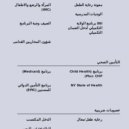
معونة رعاية الطفل
المرآة والرضع والاطفال
(WIC)
الوجبات المدرسية
SSI برنامج الولاية
الصيف وجبة البرنامج
التكميلي لدخل الضمان
التكميلي
شؤون المحاربين القدامى
التأمين الصحي
برنامج (Child Health
برنامج (Medicaid)
Plus: CHP)
NY State of Health
برنامج التأمين الدوائي
للمسنين (EPIC)
خصومات ضريبية
رعاية طفل/معال
الدخل المكتسب