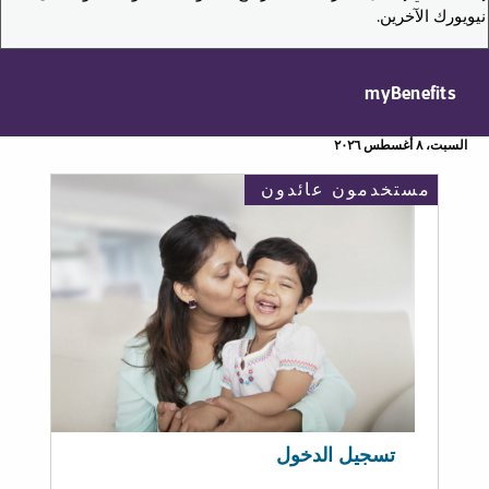
نيويورك الآخرين.
myBenefits
السبت، ٨ أغسطس ٢٠٢٦
مستخدمون عائدون
تسجيل الدخول