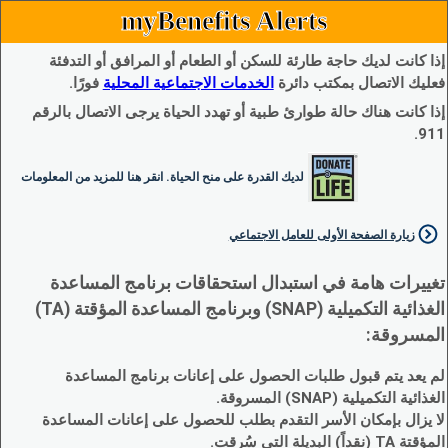
myBenefits Alerts
إذا كانت لديك حاجة طارئة للسكن أو الطعام أو المرافق أو التدفئة
فعليك الاتصال بمكتب دائرة
الخدمات الاجتماعية المحلية
فورًا.
إذا كانت هناك حالة طوارئ طبية أو تهدد الحياة يرجى الاتصال بالرقم
911.
لديك القدرة على منح الحياة. انقر هنا للمزيد من المعلومات
زيارة الصفحة الأولى للعامل الاجتماعي
تغييرات هامة في استبدال استحقاقات برنامج المساعدة
الغذائية التكميلية (SNAP) وبرنامج المساعدة المؤقتة (TA)
المسروقة:
لم يعد يتم قبول طلبات الحصول على إعانات برنامج المساعدة
الغذائية التكميلية (SNAP) المسروقة.
لا يزال بإمكان الأسر التقدم بطلب للحصول على إعانات المساعدة
المؤقتة TA (نقداً) البديلة التي سُرقت.