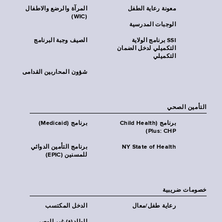
معونة رعاية الطفل
المرآة والرضع والاطفال
(WIC)
الوجبات المدرسية
SSI برنامج الولاية
الصيف وجبة البرنامج
التكميلي لدخل الضمان
التكميلي
شؤون المحاربين القدامى
التأمين الصحي
برنامج (Child Health
برنامج (Medicaid)
Plus: CHP)
NY State of Health
برنامج التأمين الدوائي
للمسنين (EPIC)
خصومات ضريبية
رعاية طفل/معال
الدخل المكتسب