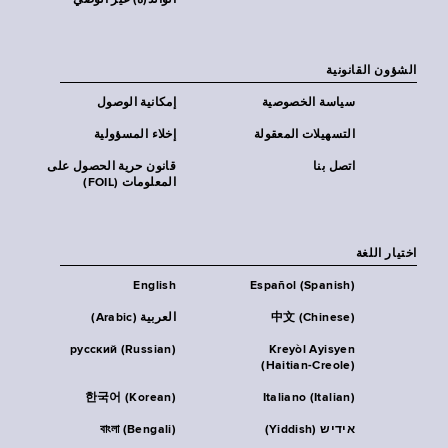
الوالد(ة) غير الوصي
الشؤون القانونية
سياسة الخصوصية
إمكانية الوصول
التسهيلات المعقولة
إخلاء المسؤولية
اتصل بنا
قانون حرية الحصول على
المعلومات (FOIL)
اختيار اللغة
English
Español (Spanish)
中文 (Chinese)
العربية (Arabic)
русский (Russian)
Kreyòl Ayisyen
(Haitian-Creole)
한국어 (Korean)
Italiano (Italian)
אידיש (Yiddish)
বাংলা (Bengali)