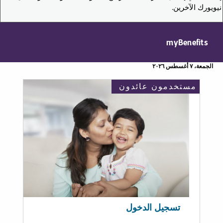
نيويورك الآخرين.
myBenefits
الجمعة، ٧ أغسطس ٢٠٢٦
مستخدمون عائدون
تسجيل الدخول