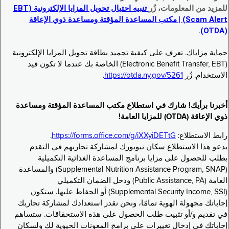
للمزيد من المعلومات، زُر
تنبيه احتيال تحويل المزايا الإلكترونية (EBT
Scam Alert) | مكتب المساعدة المؤقتة ومساعدة ذوي الإعاقة
.
(OTDA)
حماية مزاياك. تعرف على كيفية تجميد بطاقة تحويل المزايا الإلكترونية
(Electronic Benefit Transfer, EBT) الخاصة بك عندما لا تكون قيد
الاستخدام. زُر
https://otda.ny.gov/5261
.
أخبرنا برأيك! شارك في استطلاع مكتب المساعدة المؤقتة ومساعدة
ذوي الإعاقة (OTDA) للمزايا العامة!
رابط الاستطلاع:
https://forms.office.com/g/iXXyiDETtG
.
يدعو هذا الاستطلاع سكان نيويورك لمشاركة تجاربهم في التقدم
بطلب للحصول على مزايا برنامج المساعدة الغذائية التكميلية
(Supplemental Nutrition Assistance Program, SNAP) والمساعدة
العامة (Public Assistance, PA) ودخل الضمان التكميلي
(Supplemental Security Income, SSI) أو الحفاظ عليها. ستكون
إجاباتك مجهولة الهوية تمامًا، ونحن نقدر استعدادك لمشاركة تجاربك
في تقديم و/أو تثبيت طلب الحصول على هذه الاستحقاقات. ستساهم
إجاباتك في إدخال تغييرات على برامج المعونات الحيوية لك ولسكان