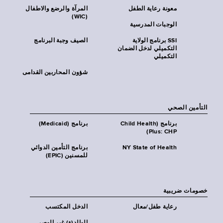
معونة رعاية الطفل
المرآة والرضع والاطفال
(WIC)
الوجبات المدرسية
SSI برنامج الولاية
الصيف وجبة البرنامج
التكميلي لدخل الضمان
التكميلي
شؤون المحاربين القدامى
التأمين الصحي
برنامج (Child Health
برنامج (Medicaid)
Plus: CHP)
NY State of Health
برنامج التأمين الدوائي
للمسنين (EPIC)
خصومات ضريبية
رعاية طفل/معال
الدخل المكتسب