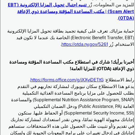
للمزيد من المعلومات، زُر
تنبيه احتيال تحويل المزايا الإلكترونية (EBT
Scam Alert) | مكتب المساعدة المؤقتة ومساعدة ذوي الإعاقة
.
(OTDA)
حماية مزاياك. تعرف على كيفية تجميد بطاقة تحويل المزايا الإلكترونية
(Electronic Benefit Transfer, EBT) الخاصة بك عندما لا تكون قيد
الاستخدام. زُر
https://otda.ny.gov/5261
.
أخبرنا برأيك! شارك في استطلاع مكتب المساعدة المؤقتة ومساعدة
ذوي الإعاقة (OTDA) للمزايا العامة!
رابط الاستطلاع:
https://forms.office.com/g/iXXyiDETtG
.
يدعو هذا الاستطلاع سكان نيويورك لمشاركة تجاربهم في التقدم
بطلب للحصول على مزايا برنامج المساعدة الغذائية التكميلية
(Supplemental Nutrition Assistance Program, SNAP) والمساعدة
العامة (Public Assistance, PA) ودخل الضمان التكميلي
(Supplemental Security Income, SSI) أو الحفاظ عليها. ستكون
إجاباتك مجهولة الهوية تمامًا، ونحن نقدر استعدادك لمشاركة تجاربك
في تقديم و/أو تثبيت طلب الحصول على هذه الاستحقاقات. ستساهم
إجاباتك في إدخال تغييرات على برامج المعونات الحيوية لك ولسكان