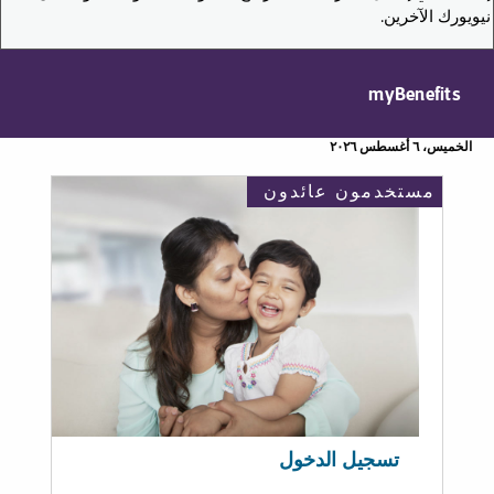
نيويورك الآخرين.
myBenefits
الخميس، ٦ أغسطس ٢٠٢٦
مستخدمون عائدون
تسجيل الدخول