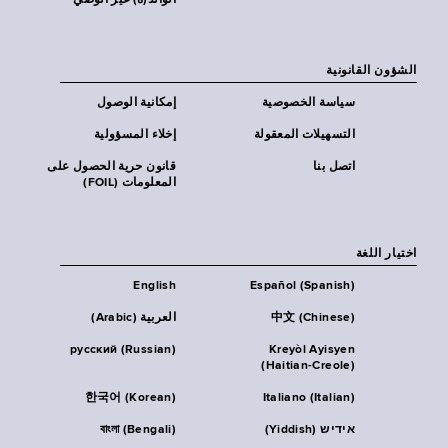
الوالد(ة) غير الوصي
الشؤون القانونية
سياسة الخصوصية
إمكانية الوصول
التسهيلات المعقولة
إخلاء المسؤولية
اتصل بنا
قانون حرية الحصول على
المعلومات (FOIL)
اختيار اللغة
English
Español (Spanish)
中文 (Chinese)
العربية (Arabic)
русский (Russian)
Kreyòl Ayisyen
(Haitian-Creole)
한국어 (Korean)
Italiano (Italian)
אידיש (Yiddish)
বাংলা (Bengali)