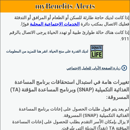
myBenefits Alerts
إذا كانت لديك حاجة طارئة للسكن أو الطعام أو المرافق أو التدفئة
فعليك الاتصال بمكتب دائرة
الخدمات الاجتماعية المحلية
فورًا.
إذا كانت هناك حالة طوارئ طبية أو تهدد الحياة يرجى الاتصال بالرقم
911.
لديك القدرة على منح الحياة. انقر هنا للمزيد من المعلومات
زيارة الصفحة الأولى للعامل الاجتماعي
تغييرات هامة في استبدال استحقاقات برنامج المساعدة
الغذائية التكميلية (SNAP) وبرنامج المساعدة المؤقتة (TA)
المسروقة:
لم يعد يتم قبول طلبات الحصول على إعانات برنامج المساعدة
الغذائية التكميلية (SNAP) المسروقة.
لا يزال بإمكان الأسر التقدم بطلب للحصول على إعانات المساعدة
المؤقتة TA (نقداً) البديلة التي سُرقت.