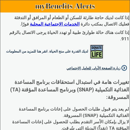
myBenefits Alerts
إذا كانت لديك حاجة طارئة للسكن أو الطعام أو المرافق أو التدفئة
فعليك الاتصال بمكتب دائرة
الخدمات الاجتماعية المحلية
فورًا.
إذا كانت هناك حالة طوارئ طبية أو تهدد الحياة يرجى الاتصال بالرقم
911.
لديك القدرة على منح الحياة. انقر هنا للمزيد من المعلومات
زيارة الصفحة الأولى للعامل الاجتماعي
تغييرات هامة في استبدال استحقاقات برنامج المساعدة
الغذائية التكميلية (SNAP) وبرنامج المساعدة المؤقتة (TA)
المسروقة:
لم يعد يتم قبول طلبات الحصول على إعانات برنامج المساعدة
الغذائية التكميلية (SNAP) المسروقة.
لا يزال بإمكان الأسر التقدم بطلب للحصول على إعانات المساعدة
المؤقتة TA (نقداً) البديلة التي سُرقت.