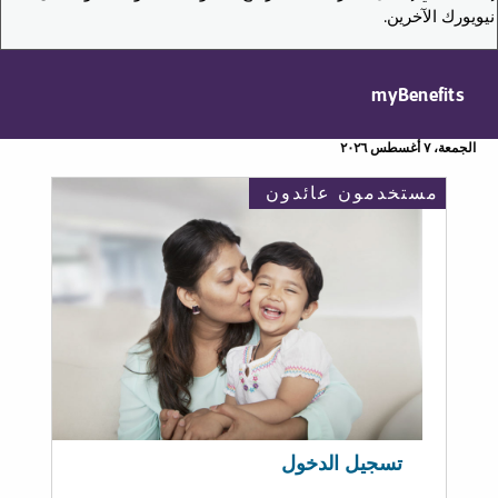
نيويورك الآخرين.
myBenefits
الجمعة، ٧ أغسطس ٢٠٢٦
مستخدمون عائدون
تسجيل الدخول