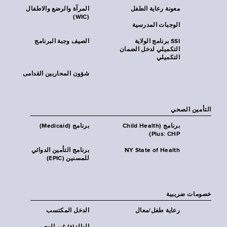
معونة رعاية الطفل
المرآة والرضع والاطفال
(WIC)
الوجبات المدرسية
SSI برنامج الولاية
الصيف وجبة البرنامج
التكميلي لدخل الضمان
التكميلي
شؤون المحاربين القدامى
التأمين الصحي
برنامج (Child Health
برنامج (Medicaid)
Plus: CHP)
NY State of Health
برنامج التأمين الدوائي
للمسنين (EPIC)
خصومات ضريبية
رعاية طفل/معال
الدخل المكتسب