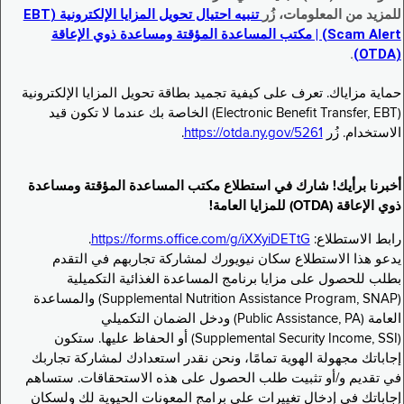
للمزيد من المعلومات، زُر
تنبيه احتيال تحويل المزايا الإلكترونية (EBT
Scam Alert) | مكتب المساعدة المؤقتة ومساعدة ذوي الإعاقة
.
(OTDA)
حماية مزاياك. تعرف على كيفية تجميد بطاقة تحويل المزايا الإلكترونية
(Electronic Benefit Transfer, EBT) الخاصة بك عندما لا تكون قيد
الاستخدام. زُر
https://otda.ny.gov/5261
.
أخبرنا برأيك! شارك في استطلاع مكتب المساعدة المؤقتة ومساعدة
ذوي الإعاقة (OTDA) للمزايا العامة!
رابط الاستطلاع:
https://forms.office.com/g/iXXyiDETtG
.
يدعو هذا الاستطلاع سكان نيويورك لمشاركة تجاربهم في التقدم
بطلب للحصول على مزايا برنامج المساعدة الغذائية التكميلية
(Supplemental Nutrition Assistance Program, SNAP) والمساعدة
العامة (Public Assistance, PA) ودخل الضمان التكميلي
(Supplemental Security Income, SSI) أو الحفاظ عليها. ستكون
إجاباتك مجهولة الهوية تمامًا، ونحن نقدر استعدادك لمشاركة تجاربك
في تقديم و/أو تثبيت طلب الحصول على هذه الاستحقاقات. ستساهم
إجاباتك في إدخال تغييرات على برامج المعونات الحيوية لك ولسكان