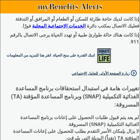
myBenefits Alerts
إذا كانت لديك حاجة طارئة للسكن أو الطعام أو المرافق أو التدفئة
فعليك الاتصال بمكتب دائرة
الخدمات الاجتماعية المحلية
فورًا.
إذا كانت هناك حالة طوارئ طبية أو تهدد الحياة يرجى الاتصال بالرقم
911.
لديك القدرة على منح الحياة. انقر هنا للمزيد من المعلومات
زيارة الصفحة الأولى للعامل الاجتماعي
تغييرات هامة في استبدال استحقاقات برنامج المساعدة
الغذائية التكميلية (SNAP) وبرنامج المساعدة المؤقتة (TA)
المسروقة:
لم يعد يتم قبول طلبات الحصول على إعانات برنامج المساعدة
الغذائية التكميلية (SNAP) المسروقة.
لا يزال بإمكان الأسر التقدم بطلب للحصول على إعانات المساعدة
المؤقتة TA (نقداً) البديلة التي سُرقت.