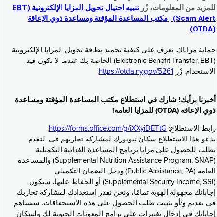
للمزيد من المعلومات، زُر
تنبيه احتيال تحويل المزايا الإلكترونية (EBT
Scam Alert) | مكتب المساعدة المؤقتة ومساعدة ذوي الإعاقة
.
(OTDA)
حماية مزاياك. تعرف على كيفية تجميد بطاقة تحويل المزايا الإلكترونية
(Electronic Benefit Transfer, EBT) الخاصة بك عندما لا تكون قيد
الاستخدام. زُر
https://otda.ny.gov/5261
.
أخبرنا برأيك! شارك في استطلاع مكتب المساعدة المؤقتة ومساعدة
ذوي الإعاقة (OTDA) للمزايا العامة!
رابط الاستطلاع:
https://forms.office.com/g/iXXyiDETtG
.
يدعو هذا الاستطلاع سكان نيويورك لمشاركة تجاربهم في التقدم
بطلب للحصول على مزايا برنامج المساعدة الغذائية التكميلية
(Supplemental Nutrition Assistance Program, SNAP) والمساعدة
العامة (Public Assistance, PA) ودخل الضمان التكميلي
(Supplemental Security Income, SSI) أو الحفاظ عليها. ستكون
إجاباتك مجهولة الهوية تمامًا، ونحن نقدر استعدادك لمشاركة تجاربك
في تقديم و/أو تثبيت طلب الحصول على هذه الاستحقاقات. ستساهم
إجاباتك في إدخال تغييرات على برامج المعونات الحيوية لك ولسكان