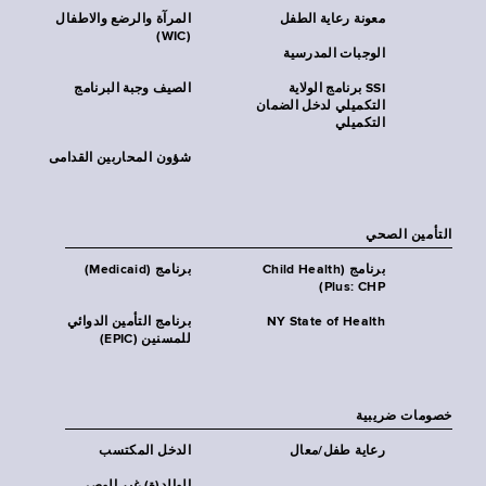
معونة رعاية الطفل
المرآة والرضع والاطفال
(WIC)
الوجبات المدرسية
SSI برنامج الولاية
الصيف وجبة البرنامج
التكميلي لدخل الضمان
التكميلي
شؤون المحاربين القدامى
التأمين الصحي
برنامج (Child Health
برنامج (Medicaid)
Plus: CHP)
NY State of Health
برنامج التأمين الدوائي
للمسنين (EPIC)
خصومات ضريبية
رعاية طفل/معال
الدخل المكتسب