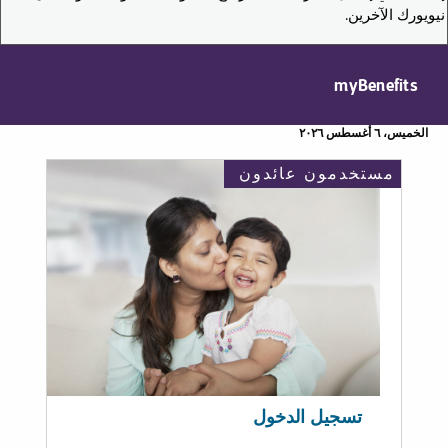
نيويورك الآخرين.
myBenefits
الخميس، ٦ أغسطس ٢٠٢٦
مستخدمون عائدون
تسجيل الدخول