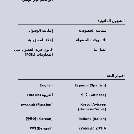
الوالد(ة) غير الوصي
الشؤون القانونية
سياسة الخصوصية
إمكانية الوصول
التسهيلات المعقولة
إخلاء المسؤولية
اتصل بنا
قانون حرية الحصول على
المعلومات (FOIL)
اختيار اللغة
English
Español (Spanish)
中文 (Chinese)
العربية (Arabic)
русский (Russian)
Kreyòl Ayisyen
(Haitian-Creole)
한국어 (Korean)
Italiano (Italian)
אידיש (Yiddish)
বাংলা (Bengali)