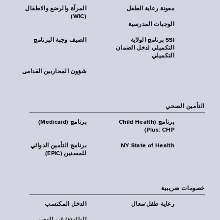
معونة رعاية الطفل
المرآة والرضع والاطفال
(WIC)
الوجبات المدرسية
SSI برنامج الولاية
الصيف وجبة البرنامج
التكميلي لدخل الضمان
التكميلي
شؤون المحاربين القدامى
التأمين الصحي
برنامج (Child Health
برنامج (Medicaid)
Plus: CHP)
NY State of Health
برنامج التأمين الدوائي
للمسنين (EPIC)
خصومات ضريبية
رعاية طفل/معال
الدخل المكتسب