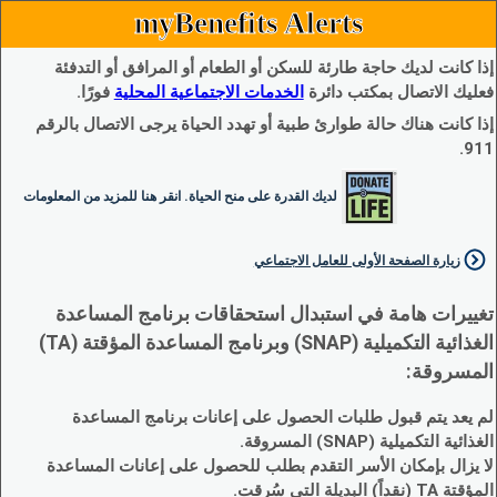
myBenefits Alerts
إذا كانت لديك حاجة طارئة للسكن أو الطعام أو المرافق أو التدفئة
فعليك الاتصال بمكتب دائرة
الخدمات الاجتماعية المحلية
فورًا.
إذا كانت هناك حالة طوارئ طبية أو تهدد الحياة يرجى الاتصال بالرقم
911.
لديك القدرة على منح الحياة. انقر هنا للمزيد من المعلومات
زيارة الصفحة الأولى للعامل الاجتماعي
تغييرات هامة في استبدال استحقاقات برنامج المساعدة
الغذائية التكميلية (SNAP) وبرنامج المساعدة المؤقتة (TA)
المسروقة:
لم يعد يتم قبول طلبات الحصول على إعانات برنامج المساعدة
الغذائية التكميلية (SNAP) المسروقة.
لا يزال بإمكان الأسر التقدم بطلب للحصول على إعانات المساعدة
المؤقتة TA (نقداً) البديلة التي سُرقت.