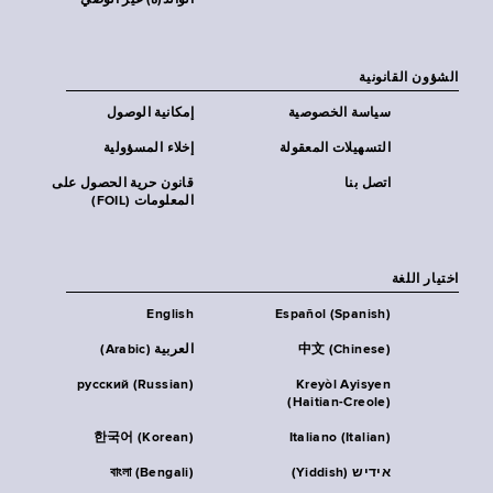
الوالد(ة) غير الوصي
الشؤون القانونية
سياسة الخصوصية
إمكانية الوصول
التسهيلات المعقولة
إخلاء المسؤولية
اتصل بنا
قانون حرية الحصول على
المعلومات (FOIL)
اختيار اللغة
English
Español (Spanish)
中文 (Chinese)
العربية (Arabic)
русский (Russian)
Kreyòl Ayisyen
(Haitian-Creole)
한국어 (Korean)
Italiano (Italian)
אידיש (Yiddish)
বাংলা (Bengali)