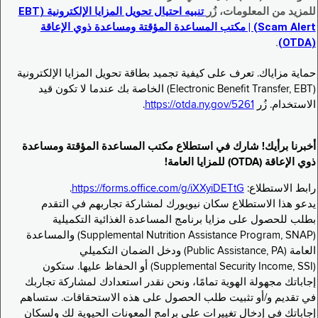
للمزيد من المعلومات، زُر
تنبيه احتيال تحويل المزايا الإلكترونية (EBT
Scam Alert) | مكتب المساعدة المؤقتة ومساعدة ذوي الإعاقة
.
(OTDA)
حماية مزاياك. تعرف على كيفية تجميد بطاقة تحويل المزايا الإلكترونية
(Electronic Benefit Transfer, EBT) الخاصة بك عندما لا تكون قيد
الاستخدام. زُر
https://otda.ny.gov/5261
.
أخبرنا برأيك! شارك في استطلاع مكتب المساعدة المؤقتة ومساعدة
ذوي الإعاقة (OTDA) للمزايا العامة!
رابط الاستطلاع:
https://forms.office.com/g/iXXyiDETtG
.
يدعو هذا الاستطلاع سكان نيويورك لمشاركة تجاربهم في التقدم
بطلب للحصول على مزايا برنامج المساعدة الغذائية التكميلية
(Supplemental Nutrition Assistance Program, SNAP) والمساعدة
العامة (Public Assistance, PA) ودخل الضمان التكميلي
(Supplemental Security Income, SSI) أو الحفاظ عليها. ستكون
إجاباتك مجهولة الهوية تمامًا، ونحن نقدر استعدادك لمشاركة تجاربك
في تقديم و/أو تثبيت طلب الحصول على هذه الاستحقاقات. ستساهم
إجاباتك في إدخال تغييرات على برامج المعونات الحيوية لك ولسكان