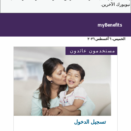
نيويورك الآخرين.
myBenefits
الخميس، ٦ أغسطس ٢٠٢٦
مستخدمون عائدون
تسجيل الدخول