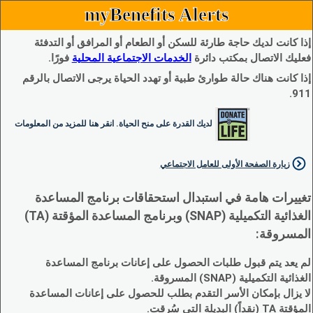
myBenefits Alerts
إذا كانت لديك حاجة طارئة للسكن أو الطعام أو المرافق أو التدفئة
فعليك الاتصال بمكتب دائرة
الخدمات الاجتماعية المحلية
فورًا.
إذا كانت هناك حالة طوارئ طبية أو تهدد الحياة يرجى الاتصال بالرقم
911.
لديك القدرة على منح الحياة. انقر هنا للمزيد من المعلومات
زيارة الصفحة الأولى للعامل الاجتماعي
تغييرات هامة في استبدال استحقاقات برنامج المساعدة
الغذائية التكميلية (SNAP) وبرنامج المساعدة المؤقتة (TA)
المسروقة:
لم يعد يتم قبول طلبات الحصول على إعانات برنامج المساعدة
الغذائية التكميلية (SNAP) المسروقة.
لا يزال بإمكان الأسر التقدم بطلب للحصول على إعانات المساعدة
المؤقتة TA (نقداً) البديلة التي سُرقت.