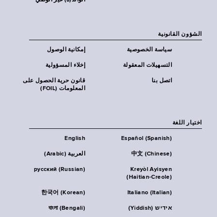
الوالد(ة) غير الوصي
الشؤون القانونية
سياسة الخصوصية
إمكانية الوصول
التسهيلات المعقولة
إخلاء المسؤولية
اتصل بنا
قانون حرية الحصول على
المعلومات (FOIL)
اختيار اللغة
English
Español (Spanish)
中文 (Chinese)
العربية (Arabic)
русский (Russian)
Kreyòl Ayisyen
(Haitian-Creole)
한국어 (Korean)
Italiano (Italian)
אידיש (Yiddish)
বাংলা (Bengali)