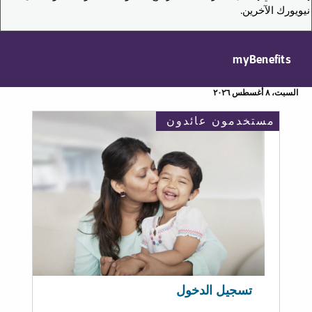
نيويورك الآخرين.
myBenefits
السبت، ٨ أغسطس ٢٠٢٦
مستخدمون عائدون
تسجيل الدخول