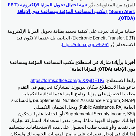
للمزيد من المعلومات، زُر
تنبيه احتيال تحويل المزايا الإلكترونية (EBT
Scam Alert) | مكتب المساعدة المؤقتة ومساعدة ذوي الإعاقة
.
(OTDA)
حماية مزاياك. تعرف على كيفية تجميد بطاقة تحويل المزايا الإلكترونية
(Electronic Benefit Transfer, EBT) الخاصة بك عندما لا تكون قيد
الاستخدام. زُر
https://otda.ny.gov/5261
.
أخبرنا برأيك! شارك في استطلاع مكتب المساعدة المؤقتة ومساعدة
ذوي الإعاقة (OTDA) للمزايا العامة!
رابط الاستطلاع:
https://forms.office.com/g/iXXyiDETtG
.
يدعو هذا الاستطلاع سكان نيويورك لمشاركة تجاربهم في التقدم
بطلب للحصول على مزايا برنامج المساعدة الغذائية التكميلية
(Supplemental Nutrition Assistance Program, SNAP) والمساعدة
العامة (Public Assistance, PA) ودخل الضمان التكميلي
(Supplemental Security Income, SSI) أو الحفاظ عليها. ستكون
إجاباتك مجهولة الهوية تمامًا، ونحن نقدر استعدادك لمشاركة تجاربك
في تقديم و/أو تثبيت طلب الحصول على هذه الاستحقاقات. ستساهم
إجاباتك في إدخال تغييرات على برامج المعونات الحيوية لك ولسكان