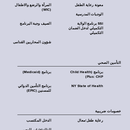
معونة رعاية الطفل
المرآة والرضع والاطفال
(WIC)
الوجبات المدرسية
SSI برنامج الولاية
الصيف وجبة البرنامج
التكميلي لدخل الضمان
التكميلي
شؤون المحاربين القدامى
التأمين الصحي
برنامج (Child Health
برنامج (Medicaid)
Plus: CHP)
NY State of Health
برنامج التأمين الدوائي
للمسنين (EPIC)
خصومات ضريبية
رعاية طفل/معال
الدخل المكتسب