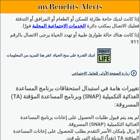
myBenefits Alerts
إذا كانت لديك حاجة طارئة للسكن أو الطعام أو المرافق أو التدفئة
فعليك الاتصال بمكتب دائرة
الخدمات الاجتماعية المحلية
فورًا.
إذا كانت هناك حالة طوارئ طبية أو تهدد الحياة يرجى الاتصال بالرقم
911.
لديك القدرة على منح الحياة. انقر هنا للمزيد من المعلومات
زيارة الصفحة الأولى للعامل الاجتماعي
تغييرات هامة في استبدال استحقاقات برنامج المساعدة
الغذائية التكميلية (SNAP) وبرنامج المساعدة المؤقتة (TA)
المسروقة:
لم يعد يتم قبول طلبات الحصول على إعانات برنامج المساعدة
الغذائية التكميلية (SNAP) المسروقة.
لا يزال بإمكان الأسر التقدم بطلب للحصول على إعانات المساعدة
المؤقتة TA (نقداً) البديلة التي سُرقت.