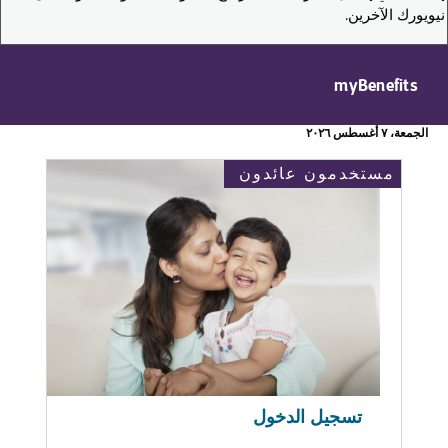
نيويورك الآخرين.
myBenefits
الجمعة، ٧ أغسطس ٢٠٢٦
مستخدمون عائدون
تسجيل الدخول