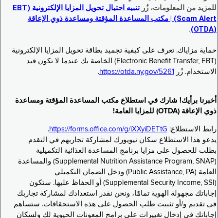
للمزيد من المعلومات، زُر
تنبيه احتيال تحويل المزايا الإلكترونية (EBT
Scam Alert) | مكتب المساعدة المؤقتة ومساعدة ذوي الإعاقة
.
(OTDA)
حماية مزاياك. تعرف على كيفية تجميد بطاقة تحويل المزايا الإلكترونية
(Electronic Benefit Transfer, EBT) الخاصة بك عندما لا تكون قيد
الاستخدام. زُر
https://otda.ny.gov/5261
.
أخبرنا برأيك! شارك في استطلاع مكتب المساعدة المؤقتة ومساعدة
ذوي الإعاقة (OTDA) للمزايا العامة!
رابط الاستطلاع:
https://forms.office.com/g/iXXyiDETtG
.
يدعو هذا الاستطلاع سكان نيويورك لمشاركة تجاربهم في التقدم
بطلب للحصول على مزايا برنامج المساعدة الغذائية التكميلية
(Supplemental Nutrition Assistance Program, SNAP) والمساعدة
العامة (Public Assistance, PA) ودخل الضمان التكميلي
(Supplemental Security Income, SSI) أو الحفاظ عليها. ستكون
إجاباتك مجهولة الهوية تمامًا، ونحن نقدر استعدادك لمشاركة تجاربك
في تقديم و/أو تثبيت طلب الحصول على هذه الاستحقاقات. ستساهم
إجاباتك في إدخال تغييرات على برامج المعونات الحيوية لك ولسكان