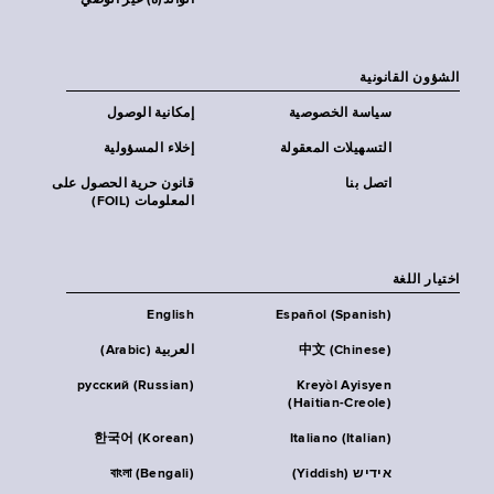
الوالد(ة) غير الوصي
الشؤون القانونية
سياسة الخصوصية
إمكانية الوصول
التسهيلات المعقولة
إخلاء المسؤولية
اتصل بنا
قانون حرية الحصول على
المعلومات (FOIL)
اختيار اللغة
English
Español (Spanish)
中文 (Chinese)
العربية (Arabic)
русский (Russian)
Kreyòl Ayisyen
(Haitian-Creole)
한국어 (Korean)
Italiano (Italian)
אידיש (Yiddish)
বাংলা (Bengali)