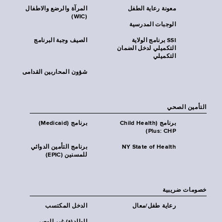
معونة رعاية الطفل
المرآة والرضع والاطفال
(WIC)
الوجبات المدرسية
SSI برنامج الولاية
الصيف وجبة البرنامج
التكميلي لدخل الضمان
التكميلي
شؤون المحاربين القدامى
التأمين الصحي
برنامج (Child Health
برنامج (Medicaid)
Plus: CHP)
NY State of Health
برنامج التأمين الدوائي
للمسنين (EPIC)
خصومات ضريبية
رعاية طفل/معال
الدخل المكتسب