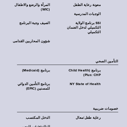
معونة رعاية الطفل
المرآة والرضع والاطفال
(WIC)
الوجبات المدرسية
SSI برنامج الولاية
الصيف وجبة البرنامج
التكميلي لدخل الضمان
التكميلي
شؤون المحاربين القدامى
التأمين الصحي
برنامج (Child Health
برنامج (Medicaid)
Plus: CHP)
NY State of Health
برنامج التأمين الدوائي
للمسنين (EPIC)
خصومات ضريبية
رعاية طفل/معال
الدخل المكتسب