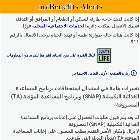
myBenefits Alerts
إذا كانت لديك حاجة طارئة للسكن أو الطعام أو المرافق أو التدفئة
فعليك الاتصال بمكتب دائرة
الخدمات الاجتماعية المحلية
فورًا.
إذا كانت هناك حالة طوارئ طبية أو تهدد الحياة يرجى الاتصال بالرقم
911.
لديك القدرة على منح الحياة. انقر هنا للمزيد من المعلومات
زيارة الصفحة الأولى للعامل الاجتماعي
تغييرات هامة في استبدال استحقاقات برنامج المساعدة
الغذائية التكميلية (SNAP) وبرنامج المساعدة المؤقتة (TA)
المسروقة:
لم يعد يتم قبول طلبات الحصول على إعانات برنامج المساعدة
الغذائية التكميلية (SNAP) المسروقة.
لا يزال بإمكان الأسر التقدم بطلب للحصول على إعانات المساعدة
المؤقتة TA (نقداً) البديلة التي سُرقت.