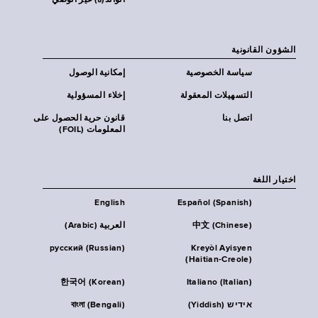
الوالد(ة) غير الوصي
الشؤون القانونية
سياسة الخصوصية
إمكانية الوصول
التسهيلات المعقولة
إخلاء المسؤولية
اتصل بنا
قانون حرية الحصول على
المعلومات (FOIL)
اختيار اللغة
English
Español (Spanish)
中文 (Chinese)
العربية (Arabic)
русский (Russian)
Kreyòl Ayisyen
(Haitian-Creole)
한국어 (Korean)
Italiano (Italian)
אידיש (Yiddish)
বাংলা (Bengali)