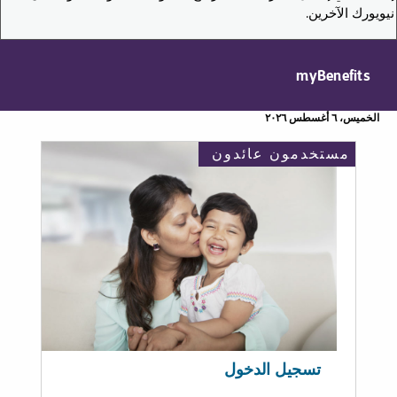
نيويورك الآخرين.
myBenefits
الخميس، ٦ أغسطس ٢٠٢٦
مستخدمون عائدون
تسجيل الدخول