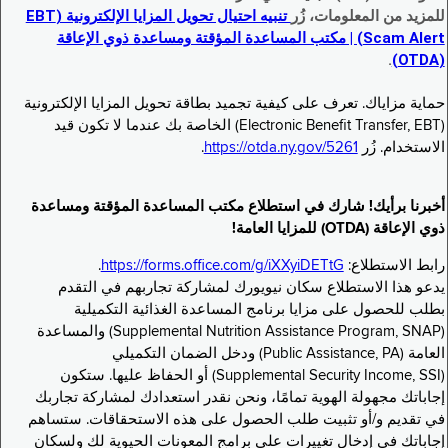
للمزيد من المعلومات، زُر
تنبيه احتيال تحويل المزايا الإلكترونية (EBT
Scam Alert) | مكتب المساعدة المؤقتة ومساعدة ذوي الإعاقة
.
(OTDA)
حماية مزاياك. تعرف على كيفية تجميد بطاقة تحويل المزايا الإلكترونية
(Electronic Benefit Transfer, EBT) الخاصة بك عندما لا تكون قيد
الاستخدام. زُر
https://otda.ny.gov/5261
.
أخبرنا برأيك! شارك في استطلاع مكتب المساعدة المؤقتة ومساعدة
ذوي الإعاقة (OTDA) للمزايا العامة!
رابط الاستطلاع:
https://forms.office.com/g/iXXyiDETtG
.
يدعو هذا الاستطلاع سكان نيويورك لمشاركة تجاربهم في التقدم
بطلب للحصول على مزايا برنامج المساعدة الغذائية التكميلية
(Supplemental Nutrition Assistance Program, SNAP) والمساعدة
العامة (Public Assistance, PA) ودخل الضمان التكميلي
(Supplemental Security Income, SSI) أو الحفاظ عليها. ستكون
إجاباتك مجهولة الهوية تمامًا، ونحن نقدر استعدادك لمشاركة تجاربك
في تقديم و/أو تثبيت طلب الحصول على هذه الاستحقاقات. ستساهم
إجاباتك في إدخال تغييرات على برامج المعونات الحيوية لك ولسكان