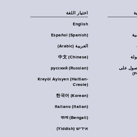
ة
اختيار اللغة
English
ية
Español (Spanish)
العربية (Arabic)
ولة
中文 (Chinese)
حصول على
русский (Russian)
Kreyòl Ayisyen (Haitian-
Creole)
한국어 (Korean)
Italiano (Italian)
বাংলা (Bengali)
אידיש (Yiddish)