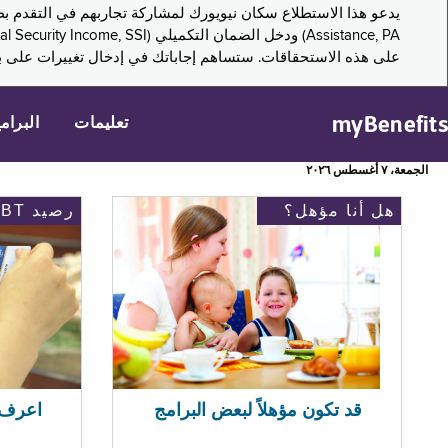
على هذه الاستحقاقات. ستساهم إجاباتك في إدخال تغييرات على بر
myBenefits
تعليمات
البرام
الجمعة، ٧ أغسطس ٢٠٢٦
هل أنا مؤهل؟
رصيد EBT
اعرف رصيد 
قد تكون مؤهلاً لبعض البرامج