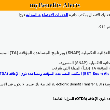
myBenefits Alerts
 فعليك الاتصال بمكتب دائرة
الخدمات الاجتماعية المحلية
فورًا.
9.
اعدة المؤقتة (TA) المسروقة:
 (SNAP) المسروقة.
 التي سُرقت.
خدام. زُر
O) للمزايا العامة!