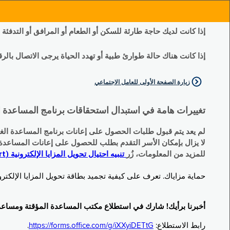
إذا كانت لديك حاجة طارئة للسكن أو الطعام أو المرافق أو التدفئة
إذا كانت هناك حالة طوارئ طبية أو تهدد الحياة يرجى الاتصال بالرقم 11
زيارة الصفحة الأولى للعامل الاجتماعي
تغييرات هامة في استبدال استحقاقات برنامج المساعدة الغذائية التكميلية (SNAP) وبرنامج المس
لم يعد يتم قبول طلبات الحصول على إعانات برنامج المساعدة الغذائية التكميلية
لا يزال بإمكان الأسر التقدم بطلب للحصول على إعانات المساعدة المؤقتة TA (نقداً) البديلة
للمزيد من المعلومات، زُر
تنبيه احتيال تحويل المزايا الإلكترونية (EBT Scam Alert) | مكتب المساعدة المؤقتة ومساعدة ذوي الإعاقة (OTDA)
حماية مزاياك. تعرف على كيفية تجميد بطاقة تحويل المزايا الإلكترونية (Electronic Benefit Transfer, EBT) الخاصة بك عندما لا تكون قيد الاست
أخبرنا برأيك! شارك في استطلاع مكتب المساعدة المؤقتة ومساعدة ذوي الإعاقة (TDA
رابط الاستطلاع:
https://forms.office.com/g/iXXyiDETtG
.