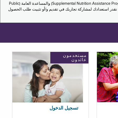
يدعو هذا الاستطلاع سكان نيويورك لمشاركة تجاربهم في التقدم بطلب للحصول على مزايا برنامج المساعدة الغذائية التكميلية (Supplemental Nutrition Assistance Program, SNAP) والمساعدة العامة (Public
ستكون إجاباتك مجهولة الهوية تمامًا، ونحن نقدر استعدادك لمشاركة تجاربك في تقديم و/أو تثبيت طلب الحصول
مستخدمون
عائدون
تسجيل الدخول