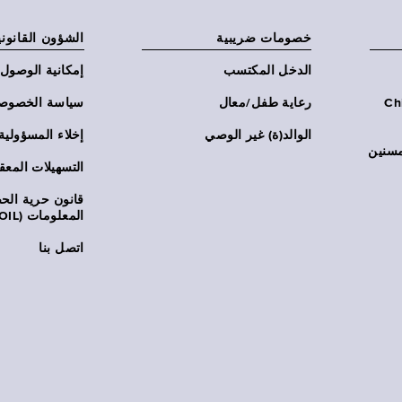
خصومات ضريبية
الشؤون القانوني
الدخل المكتسب
إمكانية الوصول
Chi:
رعاية طفل/معال
سياسة الخصوص
الوالد(ة) غير الوصي
إخلاء المسؤولية
مسنين
التسهيلات المعق
قانون حرية ال
المعلومات (FOIL)
اتصل بنا