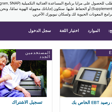
Assistance, PA) ودخل الضمان التكميلي (Supplemental Security Income, SSI) أو الحفاظ عليها. 
امج المعونات الحيوية لك ولسكان نيويورك الآخرين.
ج:
الموارد
اختيار اللغة
سجل الدخول
المستخدمين
الجدد
تسجيل الاشتراك
EBT الخاص بك