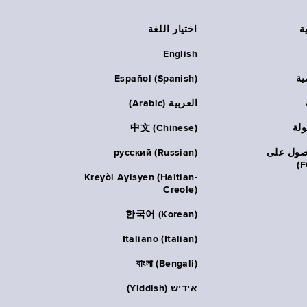
ة
اختيار اللغة
English
ية
Español (Spanish)
العربية (Arabic)
ولة
中文 (Chinese)
حصول على
русский (Russian)
Kreyòl Ayisyen (Haitian-
Creole)
한국어 (Korean)
Italiano (Italian)
বাংলা (Bengali)
אידיש (Yiddish)