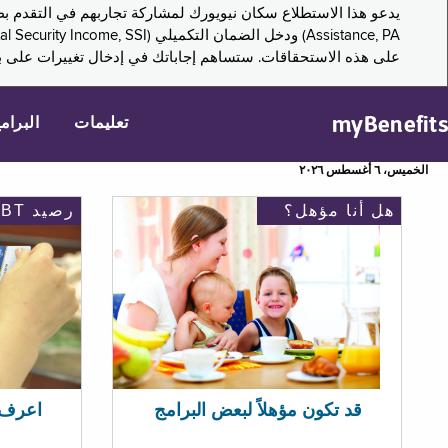
على هذه الاستحقاقات. ستساهم إجاباتك في إدخال تغييرات على بر
myBenefits
تعليمات
البرام
الخميس، ٦ أغسطس ٢٠٢٦
هل أنا مؤهل؟
رصيد EBT
اعرف رصيد 
قد تكون مؤهلاً لبعض البرامج