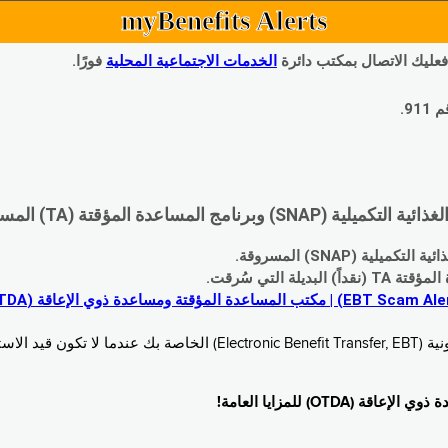
myBenefits Alerts
 فعليك الاتصال بمكتب دائرة
الخدمات الاجتماعية المحلية
فورًا.
9.
اعدة المؤقتة (TA) المسروقة:
 (SNAP) المسروقة.
 التي سُرقت.
خدام. زُر
O) للمزايا العامة!