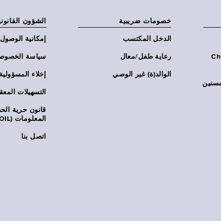
خصومات ضريبية
الشؤون القانوني
الدخل المكتسب
إمكانية الوصول
Chi:
رعاية طفل/معال
سياسة الخصوص
الوالد(ة) غير الوصي
إخلاء المسؤولية
مسنين
التسهيلات المعق
قانون حرية ال
المعلومات (FOIL)
اتصل بنا