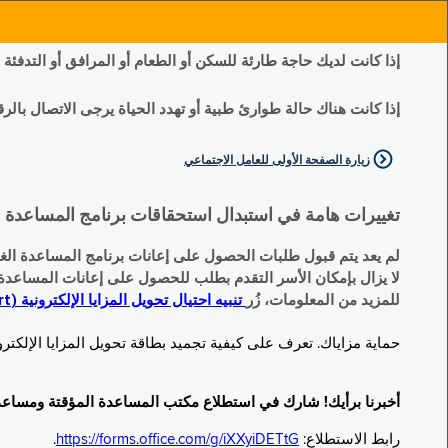
إذا كانت لديك حاجة طارئة للسكن أو الطعام أو المرافق أو التدفئة
إذا كانت هناك حالة طوارئ طبية أو تهدد الحياة يرجى الاتصال بالرقم 11
زيارة الصفحة الأولى للعامل الاجتماعي
تغييرات هامة في استبدال استحقاقات برنامج المساعدة الغذائية التكميلية (SNAP) وبرنامج المس
لم يعد يتم قبول طلبات الحصول على إعانات برنامج المساعدة الغذائية التكميلية
لا يزال بإمكان الأسر التقدم بطلب للحصول على إعانات المساعدة المؤقتة TA (نقداً) البديلة
للمزيد من المعلومات، زُر
تنبيه احتيال تحويل المزايا الإلكترونية (EBT Scam Alert) | مكتب المساعدة المؤقتة ومساعدة ذوي الإعاقة (OTDA)
حماية مزاياك. تعرف على كيفية تجميد بطاقة تحويل المزايا الإلكترونية (Electronic Benefit Transfer, EBT) الخاصة بك عندما لا تكون قيد الاست
أخبرنا برأيك! شارك في استطلاع مكتب المساعدة المؤقتة ومساعدة ذوي الإعاقة (TDA
رابط الاستطلاع:
https://forms.office.com/g/iXXyiDETtG
.