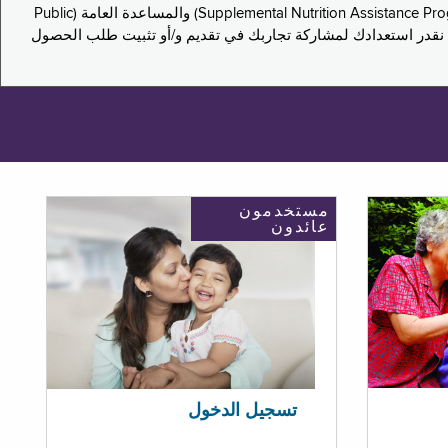
يدعو هذا الاستطلاع سكان نيويورك لمشاركة تجاربهم في التقدم بطلب للحصول على مزايا برنامج المساعدة الغذائية التكميلية (Supplemental Nutrition Assistance Program, SNAP) والمساعدة العامة (Public
ستكون إجاباتك مجهولة الهوية تمامًا، ونحن نقدر استعدادك لمشاركة تجاربك في تقديم و/أو تثبيت طلب الحصول
مستخدمون
عائدون
تسجيل الدخول