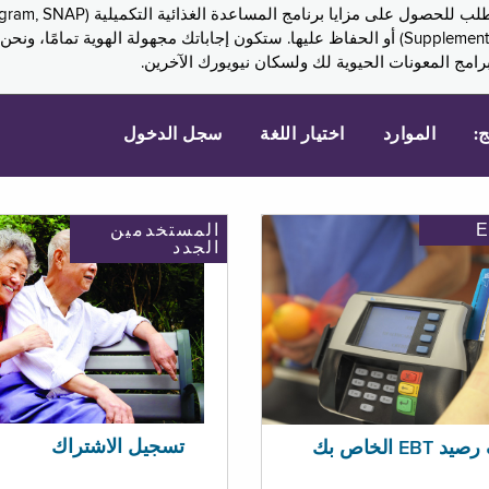
Assistance, PA) ودخل الضمان التكميلي (Supplemental Security Income, SSI) أو الحفاظ عليها. 
امج المعونات الحيوية لك ولسكان نيويورك الآخرين.
ج:
الموارد
اختيار اللغة
سجل الدخول
المستخدمين
الجدد
تسجيل الاشتراك
EBT الخاص بك