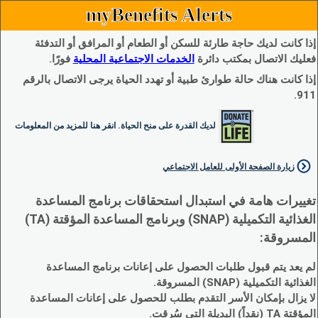
myBenefits Alerts
إذا كانت لديك حاجة طارئة للسكن أو الطعام أو المرافق أو التدفئة
فعليك الاتصال بمكتب دائرة
الخدمات الاجتماعية المحلية
فورًا.
إذا كانت هناك حالة طوارئ طبية أو تهدد الحياة يرجى الاتصال بالرقم
911.
لديك القدرة على منح الحياة. انقر هنا للمزيد من المعلومات
زيارة الصفحة الأولى للعامل الاجتماعي
تغييرات هامة في استبدال استحقاقات برنامج المساعدة
الغذائية التكميلية (SNAP) وبرنامج المساعدة المؤقتة (TA)
المسروقة:
لم يعد يتم قبول طلبات الحصول على إعانات برنامج المساعدة
الغذائية التكميلية (SNAP) المسروقة.
لا يزال بإمكان الأسر التقدم بطلب للحصول على إعانات المساعدة
المؤقتة TA (نقداً) البديلة التي سُرقت.