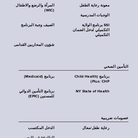
معونة رعاية الطفل
المرآة والرضع والاطفال
(WIC)
الوجبات المدرسية
SSI برنامج الولاية
الصيف وجبة البرنامج
التكميلي لدخل الضمان
التكميلي
شؤون المحاربين القدامى
التأمين الصحي
برنامج (Child Health
برنامج (Medicaid)
Plus: CHP)
NY State of Health
برنامج التأمين الدوائي
للمسنين (EPIC)
خصومات ضريبية
رعاية طفل/معال
الدخل المكتسب