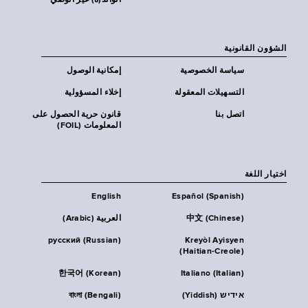
الوالد(ة) غير الوصي
الشؤون القانونية
سياسة الخصوصية
إمكانية الوصول
التسهيلات المعقولة
إخلاء المسؤولية
اتصل بنا
قانون حرية الحصول على
المعلومات (FOIL)
اختيار اللغة
English
Español (Spanish)
中文 (Chinese)
العربية (Arabic)
русский (Russian)
Kreyòl Ayisyen
(Haitian-Creole)
한국어 (Korean)
Italiano (Italian)
אידיש (Yiddish)
বাংলা (Bengali)