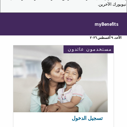
نيويورك الآخرين.
myBenefits
الأحد، ٩ أغسطس ٢٠٢٦
مستخدمون عائدون
تسجيل الدخول