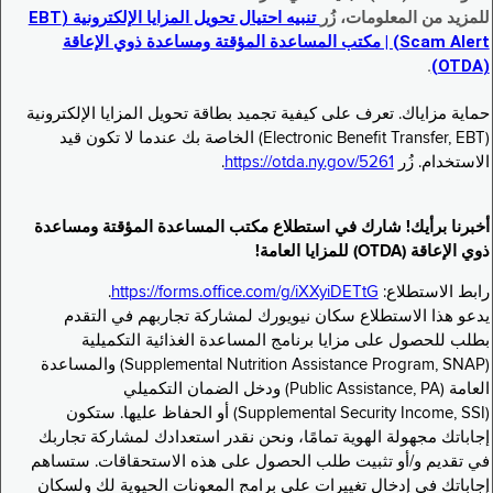
للمزيد من المعلومات، زُر
تنبيه احتيال تحويل المزايا الإلكترونية (EBT
Scam Alert) | مكتب المساعدة المؤقتة ومساعدة ذوي الإعاقة
.
(OTDA)
حماية مزاياك. تعرف على كيفية تجميد بطاقة تحويل المزايا الإلكترونية
(Electronic Benefit Transfer, EBT) الخاصة بك عندما لا تكون قيد
الاستخدام. زُر
https://otda.ny.gov/5261
.
أخبرنا برأيك! شارك في استطلاع مكتب المساعدة المؤقتة ومساعدة
ذوي الإعاقة (OTDA) للمزايا العامة!
رابط الاستطلاع:
https://forms.office.com/g/iXXyiDETtG
.
يدعو هذا الاستطلاع سكان نيويورك لمشاركة تجاربهم في التقدم
بطلب للحصول على مزايا برنامج المساعدة الغذائية التكميلية
(Supplemental Nutrition Assistance Program, SNAP) والمساعدة
العامة (Public Assistance, PA) ودخل الضمان التكميلي
(Supplemental Security Income, SSI) أو الحفاظ عليها. ستكون
إجاباتك مجهولة الهوية تمامًا، ونحن نقدر استعدادك لمشاركة تجاربك
في تقديم و/أو تثبيت طلب الحصول على هذه الاستحقاقات. ستساهم
إجاباتك في إدخال تغييرات على برامج المعونات الحيوية لك ولسكان