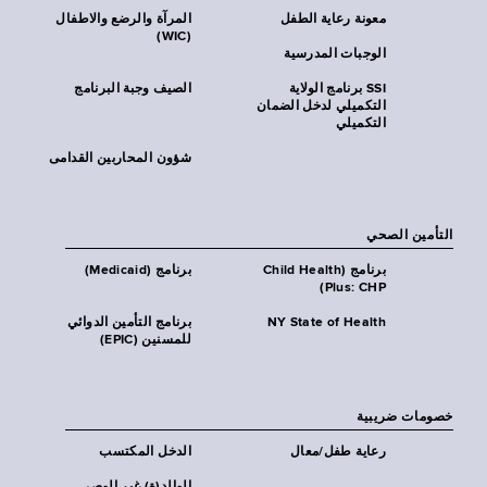
معونة رعاية الطفل
المرآة والرضع والاطفال
(WIC)
الوجبات المدرسية
SSI برنامج الولاية
الصيف وجبة البرنامج
التكميلي لدخل الضمان
التكميلي
شؤون المحاربين القدامى
التأمين الصحي
برنامج (Child Health
برنامج (Medicaid)
Plus: CHP)
NY State of Health
برنامج التأمين الدوائي
للمسنين (EPIC)
خصومات ضريبية
رعاية طفل/معال
الدخل المكتسب