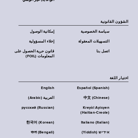
الوالد(ة) غير الوصي
الشؤون القانونية
سياسة الخصوصية
إمكانية الوصول
التسهيلات المعقولة
إخلاء المسؤولية
اتصل بنا
قانون حرية الحصول على
المعلومات (FOIL)
اختيار اللغة
English
Español (Spanish)
中文 (Chinese)
العربية (Arabic)
русский (Russian)
Kreyòl Ayisyen
(Haitian-Creole)
한국어 (Korean)
Italiano (Italian)
אידיש (Yiddish)
বাংলা (Bengali)