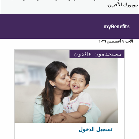
نيويورك الآخرين.
myBenefits
الأحد، ٩ أغسطس ٢٠٢٦
مستخدمون عائدون
تسجيل الدخول