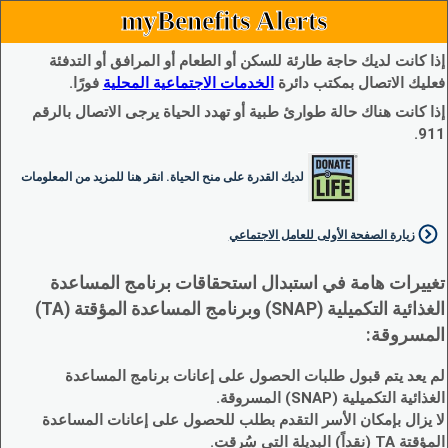
myBenefits Alerts
إذا كانت لديك حاجة طارئة للسكن أو الطعام أو المرافق أو التدفئة
فعليك الاتصال بمكتب دائرة
الخدمات الاجتماعية المحلية
فورًا.
إذا كانت هناك حالة طوارئ طبية أو تهدد الحياة يرجى الاتصال بالرقم
911.
لديك القدرة على منح الحياة. انقر هنا للمزيد من المعلومات
زيارة الصفحة الأولى للعامل الاجتماعي
تغييرات هامة في استبدال استحقاقات برنامج المساعدة
الغذائية التكميلية (SNAP) وبرنامج المساعدة المؤقتة (TA)
المسروقة:
لم يعد يتم قبول طلبات الحصول على إعانات برنامج المساعدة
الغذائية التكميلية (SNAP) المسروقة.
لا يزال بإمكان الأسر التقدم بطلب للحصول على إعانات المساعدة
المؤقتة TA (نقداً) البديلة التي سُرقت.