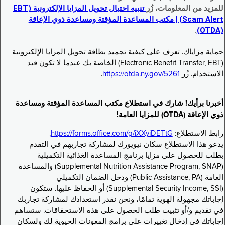
للمزيد من المعلومات، زُر
تنبيه احتيال تحويل المزايا الإلكترونية (EBT
Scam Alert) | مكتب المساعدة المؤقتة ومساعدة ذوي الإعاقة
.
(OTDA)
حماية مزاياك. تعرف على كيفية تجميد بطاقة تحويل المزايا الإلكترونية
(Electronic Benefit Transfer, EBT) الخاصة بك عندما لا تكون قيد
الاستخدام. زُر
https://otda.ny.gov/5261
.
أخبرنا برأيك! شارك في استطلاع مكتب المساعدة المؤقتة ومساعدة
ذوي الإعاقة (OTDA) للمزايا العامة!
رابط الاستطلاع:
https://forms.office.com/g/iXXyiDETtG
.
يدعو هذا الاستطلاع سكان نيويورك لمشاركة تجاربهم في التقدم
بطلب للحصول على مزايا برنامج المساعدة الغذائية التكميلية
(Supplemental Nutrition Assistance Program, SNAP) والمساعدة
العامة (Public Assistance, PA) ودخل الضمان التكميلي
(Supplemental Security Income, SSI) أو الحفاظ عليها. ستكون
إجاباتك مجهولة الهوية تمامًا، ونحن نقدر استعدادك لمشاركة تجاربك
في تقديم و/أو تثبيت طلب الحصول على هذه الاستحقاقات. ستساهم
إجاباتك في إدخال تغييرات على برامج المعونات الحيوية لك ولسكان