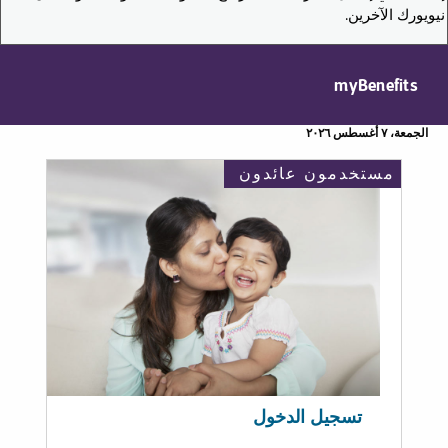
نيويورك الآخرين.
myBenefits
الجمعة، ٧ أغسطس ٢٠٢٦
مستخدمون عائدون
تسجيل الدخول