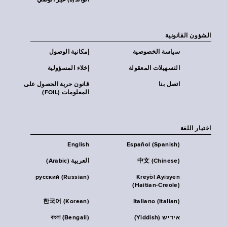
الوالد(ة) غير الوصي
الشؤون القانونية
سياسة الخصوصية
إمكانية الوصول
التسهيلات المعقولة
إخلاء المسؤولية
اتصل بنا
قانون حرية الحصول على
المعلومات (FOIL)
اختيار اللغة
English
Español (Spanish)
中文 (Chinese)
العربية (Arabic)
русский (Russian)
Kreyòl Ayisyen
(Haitian-Creole)
한국어 (Korean)
Italiano (Italian)
אידיש (Yiddish)
বাংলা (Bengali)