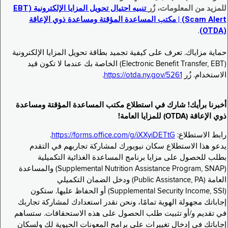
للمزيد من المعلومات، زُر
تنبيه احتيال تحويل المزايا الإلكترونية (EBT
Scam Alert) | مكتب المساعدة المؤقتة ومساعدة ذوي الإعاقة
.
(OTDA)
حماية مزاياك. تعرف على كيفية تجميد بطاقة تحويل المزايا الإلكترونية
(Electronic Benefit Transfer, EBT) الخاصة بك عندما لا تكون قيد
الاستخدام. زُر
https://otda.ny.gov/5261
.
أخبرنا برأيك! شارك في استطلاع مكتب المساعدة المؤقتة ومساعدة
ذوي الإعاقة (OTDA) للمزايا العامة!
رابط الاستطلاع:
https://forms.office.com/g/iXXyiDETtG
.
يدعو هذا الاستطلاع سكان نيويورك لمشاركة تجاربهم في التقدم
بطلب للحصول على مزايا برنامج المساعدة الغذائية التكميلية
(Supplemental Nutrition Assistance Program, SNAP) والمساعدة
العامة (Public Assistance, PA) ودخل الضمان التكميلي
(Supplemental Security Income, SSI) أو الحفاظ عليها. ستكون
إجاباتك مجهولة الهوية تمامًا، ونحن نقدر استعدادك لمشاركة تجاربك
في تقديم و/أو تثبيت طلب الحصول على هذه الاستحقاقات. ستساهم
إجاباتك في إدخال تغييرات على برامج المعونات الحيوية لك ولسكان