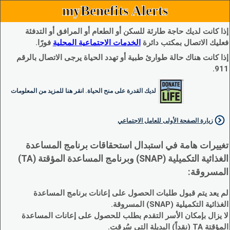
myBenefits Alerts
إذا كانت لديك حاجة طارئة للسكن أو الطعام أو المرافق أو التدفئة
فعليك الاتصال بمكتب دائرة
الخدمات الاجتماعية المحلية
فورًا.
إذا كانت هناك حالة طوارئ طبية أو تهدد الحياة يرجى الاتصال بالرقم
911.
لديك القدرة على منح الحياة. انقر هنا للمزيد من المعلومات
زيارة الصفحة الأولى للعامل الاجتماعي
تغييرات هامة في استبدال استحقاقات برنامج المساعدة
الغذائية التكميلية (SNAP) وبرنامج المساعدة المؤقتة (TA)
المسروقة:
لم يعد يتم قبول طلبات الحصول على إعانات برنامج المساعدة
الغذائية التكميلية (SNAP) المسروقة.
لا يزال بإمكان الأسر التقدم بطلب للحصول على إعانات المساعدة
المؤقتة TA (نقداً) البديلة التي سُرقت.