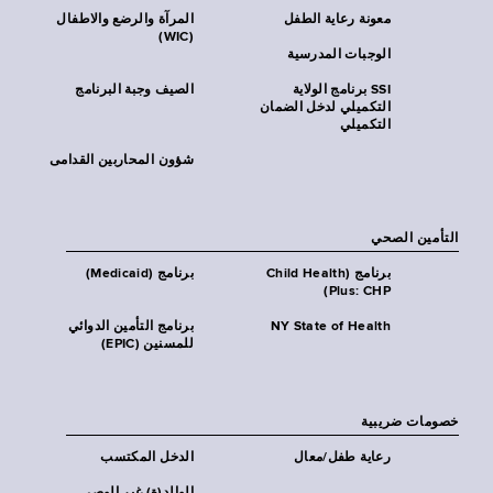
معونة رعاية الطفل
المرآة والرضع والاطفال
(WIC)
الوجبات المدرسية
SSI برنامج الولاية
الصيف وجبة البرنامج
التكميلي لدخل الضمان
التكميلي
شؤون المحاربين القدامى
التأمين الصحي
برنامج (Child Health
برنامج (Medicaid)
Plus: CHP)
NY State of Health
برنامج التأمين الدوائي
للمسنين (EPIC)
خصومات ضريبية
رعاية طفل/معال
الدخل المكتسب