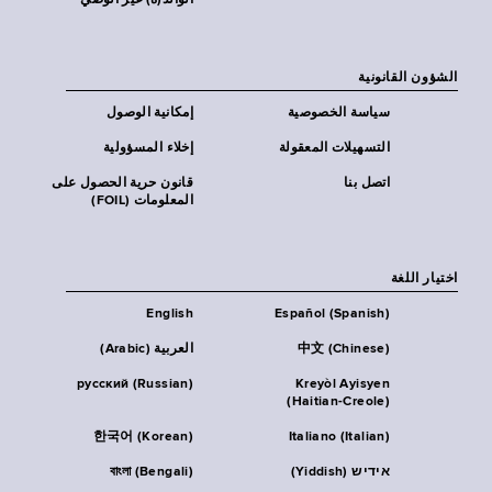
الوالد(ة) غير الوصي
الشؤون القانونية
سياسة الخصوصية
إمكانية الوصول
التسهيلات المعقولة
إخلاء المسؤولية
اتصل بنا
قانون حرية الحصول على
المعلومات (FOIL)
اختيار اللغة
English
Español (Spanish)
中文 (Chinese)
العربية (Arabic)
русский (Russian)
Kreyòl Ayisyen
(Haitian-Creole)
한국어 (Korean)
Italiano (Italian)
אידיש (Yiddish)
বাংলা (Bengali)