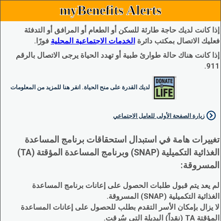
myBenefits Alerts
إذا كانت لديك حاجة طارئة للسكن أو الطعام أو المرافق أو التدفئة
فعليك الاتصال بمكتب دائرة
الخدمات الاجتماعية المحلية
فورًا.
إذا كانت هناك حالة طوارئ طبية أو تهدد الحياة يرجى الاتصال بالرقم
911.
لديك القدرة على منح الحياة. انقر هنا للمزيد من المعلومات
زيارة الصفحة الأولى للعامل الاجتماعي
تغييرات هامة في استبدال استحقاقات برنامج المساعدة
الغذائية التكميلية (SNAP) وبرنامج المساعدة المؤقتة (TA)
المسروقة:
لم يعد يتم قبول طلبات الحصول على إعانات برنامج المساعدة
الغذائية التكميلية (SNAP) المسروقة.
لا يزال بإمكان الأسر التقدم بطلب للحصول على إعانات المساعدة
المؤقتة TA (نقداً) البديلة التي سُرقت.