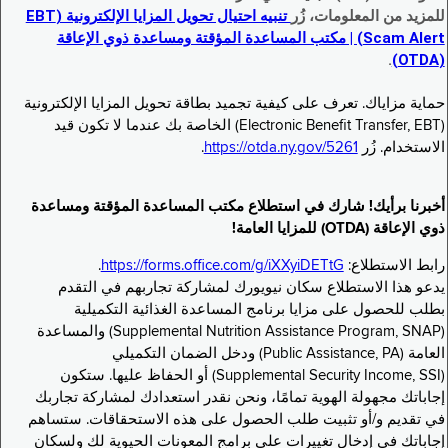
للمزيد من المعلومات، زُر
تنبيه احتيال تحويل المزايا الإلكترونية (EBT
Scam Alert) | مكتب المساعدة المؤقتة ومساعدة ذوي الإعاقة
.
(OTDA)
حماية مزاياك. تعرف على كيفية تجميد بطاقة تحويل المزايا الإلكترونية
(Electronic Benefit Transfer, EBT) الخاصة بك عندما لا تكون قيد
الاستخدام. زُر
https://otda.ny.gov/5261
.
أخبرنا برأيك! شارك في استطلاع مكتب المساعدة المؤقتة ومساعدة
ذوي الإعاقة (OTDA) للمزايا العامة!
رابط الاستطلاع:
https://forms.office.com/g/iXXyiDETtG
.
يدعو هذا الاستطلاع سكان نيويورك لمشاركة تجاربهم في التقدم
بطلب للحصول على مزايا برنامج المساعدة الغذائية التكميلية
(Supplemental Nutrition Assistance Program, SNAP) والمساعدة
العامة (Public Assistance, PA) ودخل الضمان التكميلي
(Supplemental Security Income, SSI) أو الحفاظ عليها. ستكون
إجاباتك مجهولة الهوية تمامًا، ونحن نقدر استعدادك لمشاركة تجاربك
في تقديم و/أو تثبيت طلب الحصول على هذه الاستحقاقات. ستساهم
إجاباتك في إدخال تغييرات على برامج المعونات الحيوية لك ولسكان