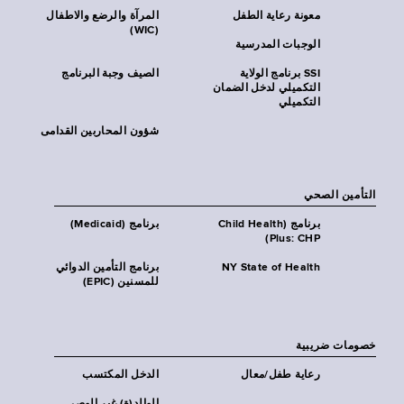
معونة رعاية الطفل
المرآة والرضع والاطفال
(WIC)
الوجبات المدرسية
SSI برنامج الولاية
الصيف وجبة البرنامج
التكميلي لدخل الضمان
التكميلي
شؤون المحاربين القدامى
التأمين الصحي
برنامج (Child Health
برنامج (Medicaid)
Plus: CHP)
NY State of Health
برنامج التأمين الدوائي
للمسنين (EPIC)
خصومات ضريبية
رعاية طفل/معال
الدخل المكتسب