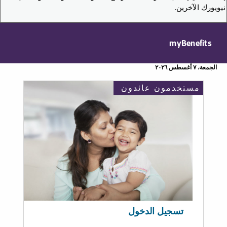
نيويورك الآخرين.
myBenefits
الجمعة، ٧ أغسطس ٢٠٢٦
مستخدمون عائدون
تسجيل الدخول