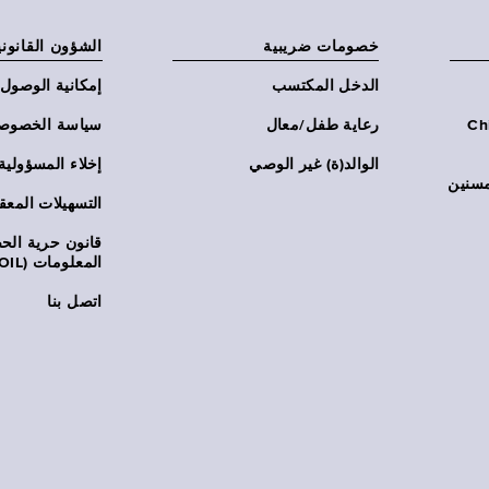
خصومات ضريبية
الشؤون القانوني
الدخل المكتسب
إمكانية الوصول
Chi:
رعاية طفل/معال
سياسة الخصوص
الوالد(ة) غير الوصي
إخلاء المسؤولية
مسنين
التسهيلات المعق
قانون حرية ال
المعلومات (FOIL)
اتصل بنا