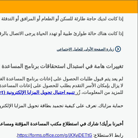
إذا كانت لديك حاجة طارئة للسكن أو الطعام أو المرافق أو التدفئة
إذا كانت هناك حالة طوارئ طبية أو تهدد الحياة يرجى الاتصال بالرقم 11
زيارة الصفحة الأولى للعامل الاجتماعي
تغييرات هامة في استبدال استحقاقات برنامج المساعدة الغذائية التكميلية (SNAP) وبرنامج المس
لم يعد يتم قبول طلبات الحصول على إعانات برنامج المساعدة الغذائية التكميلية
لا يزال بإمكان الأسر التقدم بطلب للحصول على إعانات المساعدة المؤقتة TA (نقداً) البديلة
للمزيد من المعلومات، زُر
تنبيه احتيال تحويل المزايا الإلكترونية (EBT Scam Alert) | مكتب المساعدة المؤقتة ومساعدة ذوي الإعاقة (OTDA)
حماية مزاياك. تعرف على كيفية تجميد بطاقة تحويل المزايا الإلكترونية (Electronic Benefit Transfer, EBT) الخاصة بك عندما لا تكون قيد الاست
أخبرنا برأيك! شارك في استطلاع مكتب المساعدة المؤقتة ومساعدة ذوي الإعاقة (TDA
رابط الاستطلاع:
https://forms.office.com/g/iXXyiDETtG
.