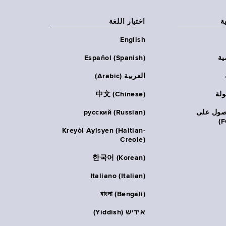
ة
اختيار اللغة
English
ية
Español (Spanish)
العربية (Arabic)
ولة
中文 (Chinese)
حصول على
русский (Russian)
Kreyòl Ayisyen (Haitian-
Creole)
한국어 (Korean)
Italiano (Italian)
বাংলা (Bengali)
אידיש (Yiddish)