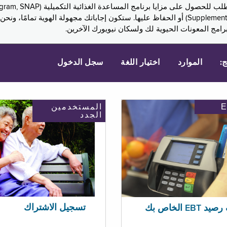
Assistance, PA) ودخل الضمان التكميلي (Supplemental Security Income, SSI) أو الحفاظ عليها. 
امج المعونات الحيوية لك ولسكان نيويورك الآخرين.
ج:
الموارد
اختيار اللغة
سجل الدخول
المستخدمين
الجدد
تسجيل الاشتراك
EBT الخاص بك