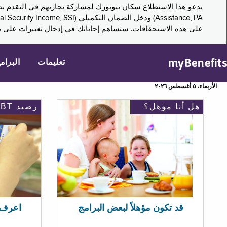
على هذه الاستحقاقات. ستساهم إجاباتك في إدخال تغييرات على بر
myBenefits
تعليمات
البرام
الأربعاء، ٥ أغسطس ٢٠٢٦
هل أنا مؤهل؟
رصيد EBT
اعرف رصيد 
قد تكون مؤهلاً لبعض البرامج