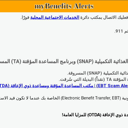
myBenefits Alerts
 فعليك الاتصال بمكتب دائرة
الخدمات الاجتماعية المحلية
فورًا.
9.
اعدة المؤقتة (TA) المسروقة:
 (SNAP) المسروقة.
 التي سُرقت.
خدام. زُر
O) للمزايا العامة!