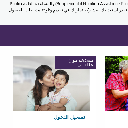
يدعو هذا الاستطلاع سكان نيويورك لمشاركة تجاربهم في التقدم بطلب للحصول على مزايا برنامج المساعدة الغذائية التكميلية (Supplemental Nutrition Assistance Program, SNAP) والمساعدة العامة (Public
ستكون إجاباتك مجهولة الهوية تمامًا، ونحن نقدر استعدادك لمشاركة تجاربك في تقديم و/أو تثبيت طلب الحصول
مستخدمون
عائدون
تسجيل الدخول