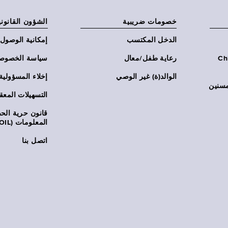
خصومات ضريبية
الشؤون القانوني
الدخل المكتسب
إمكانية الوصول
Chi:
رعاية طفل/معال
سياسة الخصوص
الوالد(ة) غير الوصي
إخلاء المسؤولية
مسنين
التسهيلات المعق
قانون حرية ال
المعلومات (FOIL)
اتصل بنا