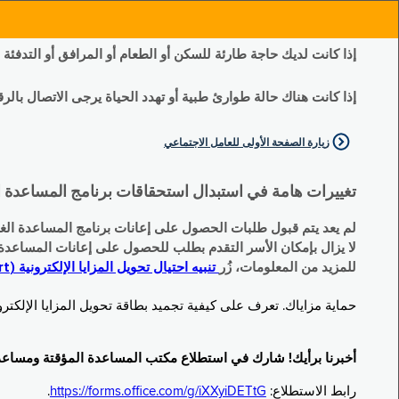
إذا كانت لديك حاجة طارئة للسكن أو الطعام أو المرافق أو التدفئة
إذا كانت هناك حالة طوارئ طبية أو تهدد الحياة يرجى الاتصال بالرقم 11
زيارة الصفحة الأولى للعامل الاجتماعي
تغييرات هامة في استبدال استحقاقات برنامج المساعدة الغذائية التكميلية (SNAP) وبرنامج المس
لم يعد يتم قبول طلبات الحصول على إعانات برنامج المساعدة الغذائية التكميلية
لا يزال بإمكان الأسر التقدم بطلب للحصول على إعانات المساعدة المؤقتة TA (نقداً) البديلة
للمزيد من المعلومات، زُر
تنبيه احتيال تحويل المزايا الإلكترونية (EBT Scam Alert) | مكتب المساعدة المؤقتة ومساعدة ذوي الإعاقة (OTDA)
حماية مزاياك. تعرف على كيفية تجميد بطاقة تحويل المزايا الإلكترونية (Electronic Benefit Transfer, EBT) الخاصة بك عندما لا تكون قيد الاست
أخبرنا برأيك! شارك في استطلاع مكتب المساعدة المؤقتة ومساعدة ذوي الإعاقة (TDA
رابط الاستطلاع:
https://forms.office.com/g/iXXyiDETtG
.