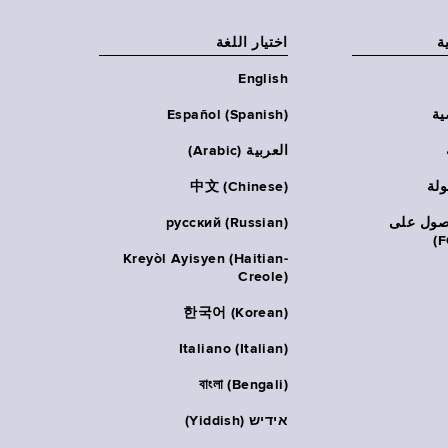
ة
اختيار اللغة
English
ية
Español (Spanish)
العربية (Arabic)
ولة
中文 (Chinese)
حصول على
русский (Russian)
Kreyòl Ayisyen (Haitian-
Creole)
한국어 (Korean)
Italiano (Italian)
বাংলা (Bengali)
אידיש (Yiddish)