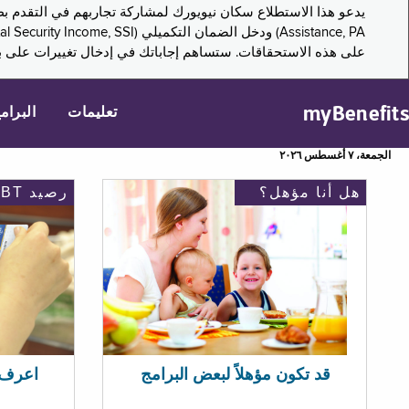
على هذه الاستحقاقات. ستساهم إجاباتك في إدخال تغييرات على بر
myBenefits
تعليمات
البرام
الجمعة، ٧ أغسطس ٢٠٢٦
هل أنا مؤهل؟
رصيد EBT
اعرف رصيد 
قد تكون مؤهلاً لبعض البرامج