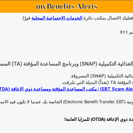
myBenefits Alerts
 فعليك الاتصال بمكتب دائرة
الخدمات الاجتماعية المحلية
فورًا.
9.
اعدة المؤقتة (TA) المسروقة:
 (SNAP) المسروقة.
 التي سُرقت.
خدام. زُر
O) للمزايا العامة!