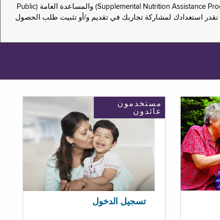
يدعو هذا الاستطلاع سكان نيويورك لمشاركة تجاربهم في التقدم بطلب للحصول على مزايا برنامج المساعدة الغذائية التكميلية (Supplemental Nutrition Assistance Program, SNAP) والمساعدة العامة (Public
ستكون إجاباتك مجهولة الهوية تمامًا، ونحن نقدر استعدادك لمشاركة تجاربك في تقديم و/أو تثبيت طلب الحصول
مستخدمون
عائدون
تسجيل الدخول