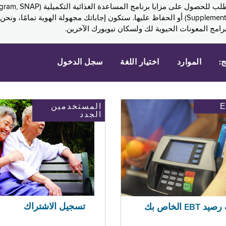
Assistance, PA) ودخل الضمان التكميلي (Supplemental Security Income, SSI) أو الحفاظ عليها. 
امج المعونات الحيوية لك ولسكان نيويورك الآخرين.
ج:
الموارد
اختيار اللغة
سجل الدخول
المستخدمين
الجدد
تسجيل الاشتراك
EBT الخاص بك