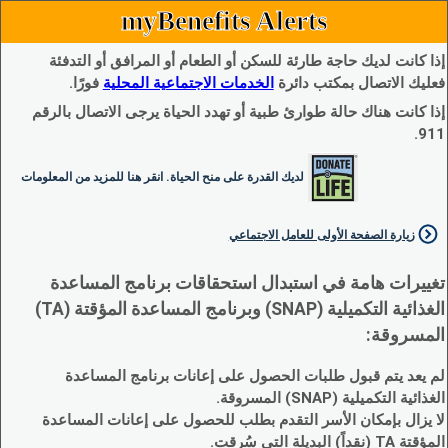
myBenefits Alerts
إذا كانت لديك حاجة طارئة للسكن أو الطعام أو المرافق أو التدفئة
فعليك الاتصال بمكتب دائرة
الخدمات الاجتماعية المحلية
فورًا.
إذا كانت هناك حالة طوارئ طبية أو تهدد الحياة يرجى الاتصال بالرقم
911.
لديك القدرة على منح الحياة. انقر هنا للمزيد من المعلومات
زيارة الصفحة الأولى للعامل الاجتماعي
تغييرات هامة في استبدال استحقاقات برنامج المساعدة
الغذائية التكميلية (SNAP) وبرنامج المساعدة المؤقتة (TA)
المسروقة:
لم يعد يتم قبول طلبات الحصول على إعانات برنامج المساعدة
الغذائية التكميلية (SNAP) المسروقة.
لا يزال بإمكان الأسر التقدم بطلب للحصول على إعانات المساعدة
المؤقتة TA (نقداً) البديلة التي سُرقت.