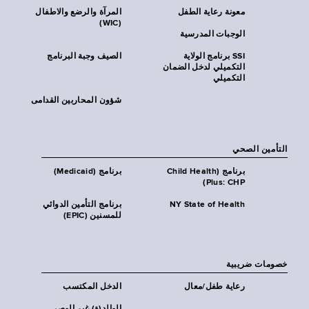
معونة رعاية الطفل
المرآة والرضع والاطفال
(WIC)
الوجبات المدرسية
SSI برنامج الولاية
الصيف وجبة البرنامج
التكميلي لدخل الضمان
التكميلي
شؤون المحاربين القدامى
التأمين الصحي
برنامج (Child Health
برنامج (Medicaid)
Plus: CHP)
NY State of Health
برنامج التأمين الدوائي
للمسنين (EPIC)
خصومات ضريبية
رعاية طفل/معال
الدخل المكتسب