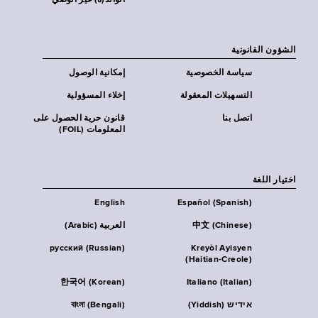
الوالد(ة) غير الوصي
الشؤون القانونية
سياسة الخصوصية
إمكانية الوصول
التسهيلات المعقولة
إخلاء المسؤولية
اتصل بنا
قانون حرية الحصول على
المعلومات (FOIL)
اختيار اللغة
English
Español (Spanish)
中文 (Chinese)
العربية (Arabic)
русский (Russian)
Kreyòl Ayisyen
(Haitian-Creole)
한국어 (Korean)
Italiano (Italian)
אידיש (Yiddish)
বাংলা (Bengali)