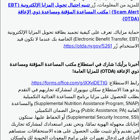
للمزيد من المعلومات، زُر
تنبيه احتيال تحويل المزايا الإلكترونية (EBT
Scam Alert) | مكتب المساعدة المؤقتة ومساعدة ذوي الإعاقة
.
(OTDA)
حماية مزاياك. تعرف على كيفية تجميد بطاقة تحويل المزايا الإلكترونية
(Electronic Benefit Transfer, EBT) الخاصة بك عندما لا تكون قيد
الاستخدام. زُر
https://otda.ny.gov/5261
.
أخبرنا برأيك! شارك في استطلاع مكتب المساعدة المؤقتة ومساعدة
ذوي الإعاقة (OTDA) للمزايا العامة!
رابط الاستطلاع:
https://forms.office.com/g/iXXyiDETtG
.
يدعو هذا الاستطلاع سكان نيويورك لمشاركة تجاربهم في التقدم
بطلب للحصول على مزايا برنامج المساعدة الغذائية التكميلية
(Supplemental Nutrition Assistance Program, SNAP) والمساعدة
العامة (Public Assistance, PA) ودخل الضمان التكميلي
(Supplemental Security Income, SSI) أو الحفاظ عليها. ستكون
إجاباتك مجهولة الهوية تمامًا، ونحن نقدر استعدادك لمشاركة تجاربك
في تقديم و/أو تثبيت طلب الحصول على هذه الاستحقاقات. ستساهم
إجاباتك في إدخال تغييرات على برامج المعونات الحيوية لك ولسكان