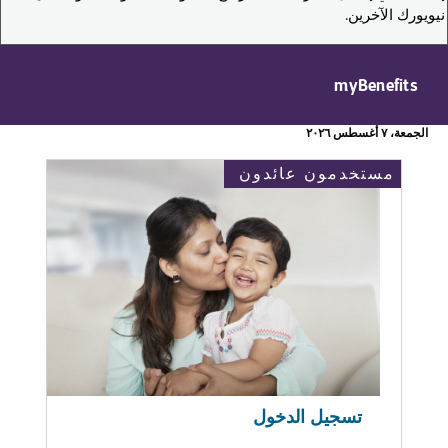
نيويورك الآخرين.
myBenefits
الجمعة، ٧ أغسطس ٢٠٢٦
مستخدمون عائدون
تسجيل الدخول