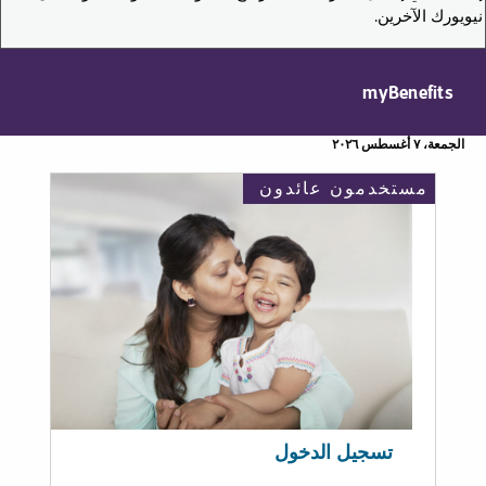
نيويورك الآخرين.
myBenefits
الجمعة، ٧ أغسطس ٢٠٢٦
مستخدمون عائدون
تسجيل الدخول