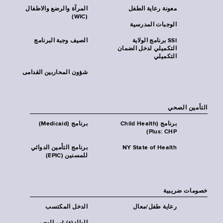
معونة رعاية الطفل
المرآة والرضع والاطفال
(WIC)
الوجبات المدرسية
SSI برنامج الولاية
الصيف وجبة البرنامج
التكميلي لدخل الضمان
التكميلي
شؤون المحاربين القدامى
التأمين الصحي
برنامج (Child Health
برنامج (Medicaid)
Plus: CHP)
NY State of Health
برنامج التأمين الدوائي
للمسنين (EPIC)
خصومات ضريبية
رعاية طفل/معال
الدخل المكتسب