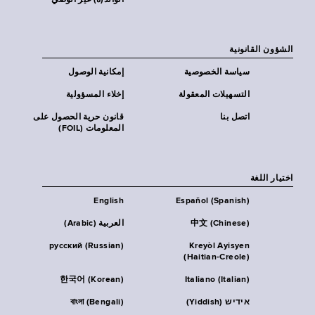
الوالد(ة) غير الوصي
الشؤون القانونية
سياسة الخصوصية
إمكانية الوصول
التسهيلات المعقولة
إخلاء المسؤولية
اتصل بنا
قانون حرية الحصول على
المعلومات (FOIL)
اختيار اللغة
English
Español (Spanish)
中文 (Chinese)
العربية (Arabic)
русский (Russian)
Kreyòl Ayisyen
(Haitian-Creole)
한국어 (Korean)
Italiano (Italian)
אידיש (Yiddish)
বাংলা (Bengali)