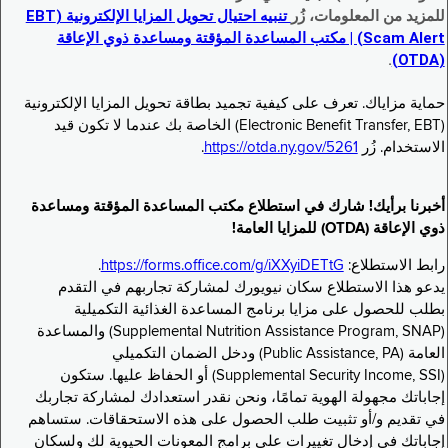
للمزيد من المعلومات، زُر
تنبيه احتيال تحويل المزايا الإلكترونية (EBT
Scam Alert) | مكتب المساعدة المؤقتة ومساعدة ذوي الإعاقة
.
(OTDA)
حماية مزاياك. تعرف على كيفية تجميد بطاقة تحويل المزايا الإلكترونية
(Electronic Benefit Transfer, EBT) الخاصة بك عندما لا تكون قيد
الاستخدام. زُر
https://otda.ny.gov/5261
.
أخبرنا برأيك! شارك في استطلاع مكتب المساعدة المؤقتة ومساعدة
ذوي الإعاقة (OTDA) للمزايا العامة!
رابط الاستطلاع:
https://forms.office.com/g/iXXyiDETtG
.
يدعو هذا الاستطلاع سكان نيويورك لمشاركة تجاربهم في التقدم
بطلب للحصول على مزايا برنامج المساعدة الغذائية التكميلية
(Supplemental Nutrition Assistance Program, SNAP) والمساعدة
العامة (Public Assistance, PA) ودخل الضمان التكميلي
(Supplemental Security Income, SSI) أو الحفاظ عليها. ستكون
إجاباتك مجهولة الهوية تمامًا، ونحن نقدر استعدادك لمشاركة تجاربك
في تقديم و/أو تثبيت طلب الحصول على هذه الاستحقاقات. ستساهم
إجاباتك في إدخال تغييرات على برامج المعونات الحيوية لك ولسكان