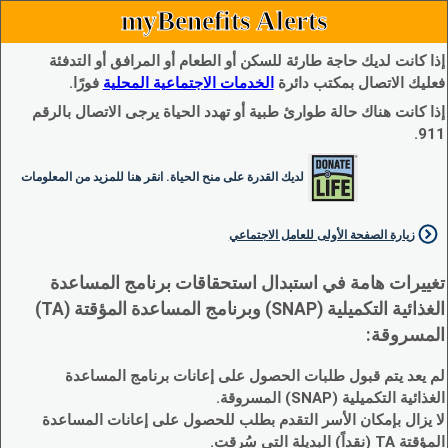
myBenefits Alerts
إذا كانت لديك حاجة طارئة للسكن أو الطعام أو المرافق أو التدفئة
فعليك الاتصال بمكتب دائرة
الخدمات الاجتماعية المحلية
فورًا.
إذا كانت هناك حالة طوارئ طبية أو تهدد الحياة يرجى الاتصال بالرقم
911.
لديك القدرة على منح الحياة. انقر هنا للمزيد من المعلومات
زيارة الصفحة الأولى للعامل الاجتماعي
تغييرات هامة في استبدال استحقاقات برنامج المساعدة
الغذائية التكميلية (SNAP) وبرنامج المساعدة المؤقتة (TA)
المسروقة:
لم يعد يتم قبول طلبات الحصول على إعانات برنامج المساعدة
الغذائية التكميلية (SNAP) المسروقة.
لا يزال بإمكان الأسر التقدم بطلب للحصول على إعانات المساعدة
المؤقتة TA (نقداً) البديلة التي سُرقت.