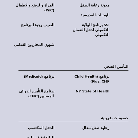
معونة رعاية الطفل
المرآة والرضع والاطفال
(WIC)
الوجبات المدرسية
SSI برنامج الولاية
الصيف وجبة البرنامج
التكميلي لدخل الضمان
التكميلي
شؤون المحاربين القدامى
التأمين الصحي
برنامج (Child Health
برنامج (Medicaid)
Plus: CHP)
NY State of Health
برنامج التأمين الدوائي
للمسنين (EPIC)
خصومات ضريبية
رعاية طفل/معال
الدخل المكتسب