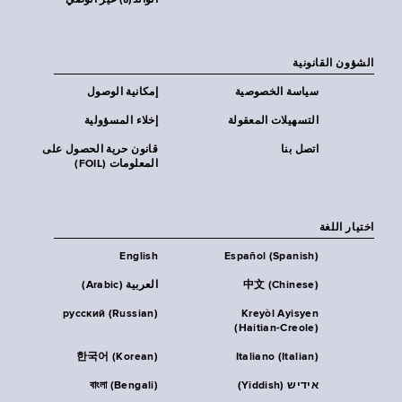
الوالد(ة) غير الوصي
الشؤون القانونية
سياسة الخصوصية
إمكانية الوصول
التسهيلات المعقولة
إخلاء المسؤولية
اتصل بنا
قانون حرية الحصول على
المعلومات (FOIL)
اختيار اللغة
English
Español (Spanish)
中文 (Chinese)
العربية (Arabic)
русский (Russian)
Kreyòl Ayisyen
(Haitian-Creole)
한국어 (Korean)
Italiano (Italian)
אידיש (Yiddish)
বাংলা (Bengali)