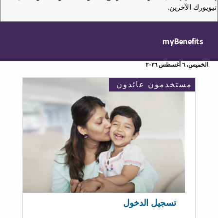
نيويورك الآخرين.
myBenefits
الخميس، ٦ أغسطس ٢٠٢٦
مستخدمون عائدون
تسجيل الدخول