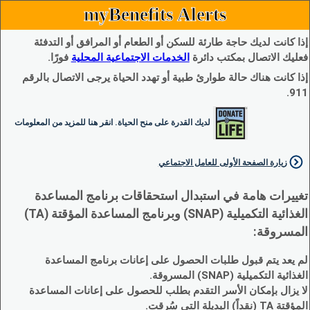
myBenefits Alerts
إذا كانت لديك حاجة طارئة للسكن أو الطعام أو المرافق أو التدفئة
فعليك الاتصال بمكتب دائرة
الخدمات الاجتماعية المحلية
فورًا.
إذا كانت هناك حالة طوارئ طبية أو تهدد الحياة يرجى الاتصال بالرقم
911.
لديك القدرة على منح الحياة. انقر هنا للمزيد من المعلومات
زيارة الصفحة الأولى للعامل الاجتماعي
تغييرات هامة في استبدال استحقاقات برنامج المساعدة
الغذائية التكميلية (SNAP) وبرنامج المساعدة المؤقتة (TA)
المسروقة:
لم يعد يتم قبول طلبات الحصول على إعانات برنامج المساعدة
الغذائية التكميلية (SNAP) المسروقة.
لا يزال بإمكان الأسر التقدم بطلب للحصول على إعانات المساعدة
المؤقتة TA (نقداً) البديلة التي سُرقت.