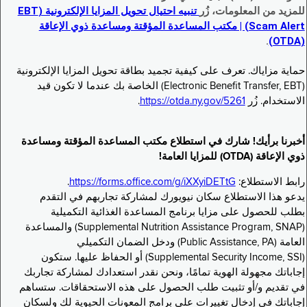
للمزيد من المعلومات، زُر
تنبيه احتيال تحويل المزايا الإلكترونية (EBT
Scam Alert) | مكتب المساعدة المؤقتة ومساعدة ذوي الإعاقة
.
(OTDA)
حماية مزاياك. تعرف على كيفية تجميد بطاقة تحويل المزايا الإلكترونية
(Electronic Benefit Transfer, EBT) الخاصة بك عندما لا تكون قيد
الاستخدام. زُر
https://otda.ny.gov/5261
.
أخبرنا برأيك! شارك في استطلاع مكتب المساعدة المؤقتة ومساعدة
ذوي الإعاقة (OTDA) للمزايا العامة!
رابط الاستطلاع:
https://forms.office.com/g/iXXyiDETtG
.
يدعو هذا الاستطلاع سكان نيويورك لمشاركة تجاربهم في التقدم
بطلب للحصول على مزايا برنامج المساعدة الغذائية التكميلية
(Supplemental Nutrition Assistance Program, SNAP) والمساعدة
العامة (Public Assistance, PA) ودخل الضمان التكميلي
(Supplemental Security Income, SSI) أو الحفاظ عليها. ستكون
إجاباتك مجهولة الهوية تمامًا، ونحن نقدر استعدادك لمشاركة تجاربك
في تقديم و/أو تثبيت طلب الحصول على هذه الاستحقاقات. ستساهم
إجاباتك في إدخال تغييرات على برامج المعونات الحيوية لك ولسكان