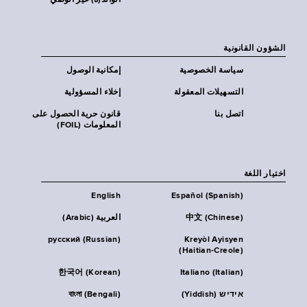
الوالد(ة) غير الوصي
الشؤون القانونية
سياسة الخصوصية
إمكانية الوصول
التسهيلات المعقولة
إخلاء المسؤولية
اتصل بنا
قانون حرية الحصول على
المعلومات (FOIL)
اختيار اللغة
English
Español (Spanish)
中文 (Chinese)
العربية (Arabic)
русский (Russian)
Kreyòl Ayisyen
(Haitian-Creole)
한국어 (Korean)
Italiano (Italian)
אידיש (Yiddish)
বাংলা (Bengali)