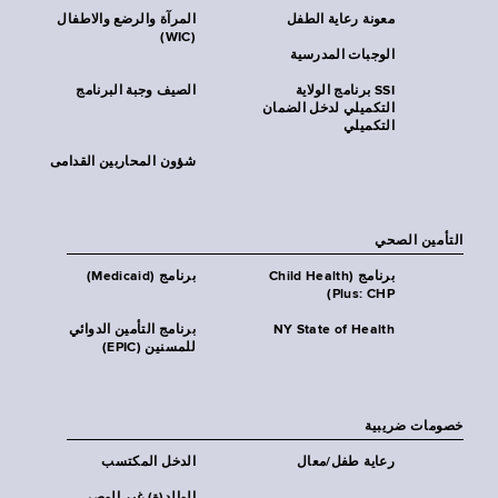
معونة رعاية الطفل
المرآة والرضع والاطفال
(WIC)
الوجبات المدرسية
SSI برنامج الولاية
الصيف وجبة البرنامج
التكميلي لدخل الضمان
التكميلي
شؤون المحاربين القدامى
التأمين الصحي
برنامج (Child Health
برنامج (Medicaid)
Plus: CHP)
NY State of Health
برنامج التأمين الدوائي
للمسنين (EPIC)
خصومات ضريبية
رعاية طفل/معال
الدخل المكتسب