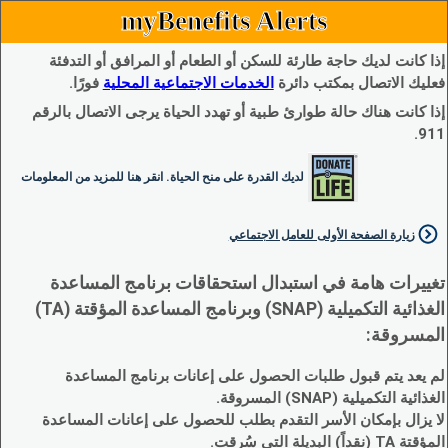
myBenefits Alerts
إذا كانت لديك حاجة طارئة للسكن أو الطعام أو المرافق أو التدفئة
فعليك الاتصال بمكتب دائرة
الخدمات الاجتماعية المحلية
فورًا.
إذا كانت هناك حالة طوارئ طبية أو تهدد الحياة يرجى الاتصال بالرقم
911.
لديك القدرة على منح الحياة. انقر هنا للمزيد من المعلومات
زيارة الصفحة الأولى للعامل الاجتماعي
تغييرات هامة في استبدال استحقاقات برنامج المساعدة
الغذائية التكميلية (SNAP) وبرنامج المساعدة المؤقتة (TA)
المسروقة:
لم يعد يتم قبول طلبات الحصول على إعانات برنامج المساعدة
الغذائية التكميلية (SNAP) المسروقة.
لا يزال بإمكان الأسر التقدم بطلب للحصول على إعانات المساعدة
المؤقتة TA (نقداً) البديلة التي سُرقت.