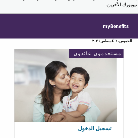
نيويورك الآخرين.
myBenefits
الخميس، ٦ أغسطس ٢٠٢٦
مستخدمون عائدون
تسجيل الدخول