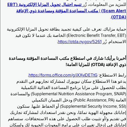
للمزيد من المعلومات، زُر
تنبيه احتيال تحويل المزايا الإلكترونية (EBT
Scam Alert) | مكتب المساعدة المؤقتة ومساعدة ذوي الإعاقة
.
(OTDA)
حماية مزاياك. تعرف على كيفية تجميد بطاقة تحويل المزايا الإلكترونية
(Electronic Benefit Transfer, EBT) الخاصة بك عندما لا تكون قيد
الاستخدام. زُر
https://otda.ny.gov/5261
.
أخبرنا برأيك! شارك في استطلاع مكتب المساعدة المؤقتة ومساعدة
ذوي الإعاقة (OTDA) للمزايا العامة!
رابط الاستطلاع:
https://forms.office.com/g/iXXyiDETtG
.
يدعو هذا الاستطلاع سكان نيويورك لمشاركة تجاربهم في التقدم
بطلب للحصول على مزايا برنامج المساعدة الغذائية التكميلية
(Supplemental Nutrition Assistance Program, SNAP) والمساعدة
العامة (Public Assistance, PA) ودخل الضمان التكميلي
(Supplemental Security Income, SSI) أو الحفاظ عليها. ستكون
إجاباتك مجهولة الهوية تمامًا، ونحن نقدر استعدادك لمشاركة تجاربك
في تقديم و/أو تثبيت طلب الحصول على هذه الاستحقاقات. ستساهم
إجاباتك في إدخال تغييرات على برامج المعونات الحيوية لك ولسكان