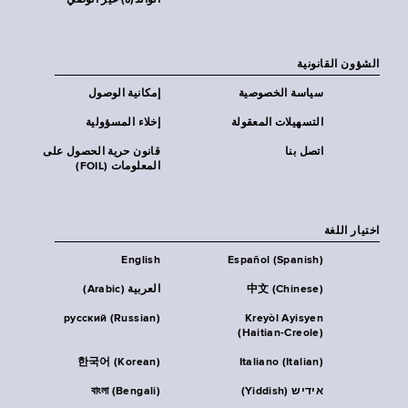
الوالد(ة) غير الوصي
الشؤون القانونية
سياسة الخصوصية
إمكانية الوصول
التسهيلات المعقولة
إخلاء المسؤولية
اتصل بنا
قانون حرية الحصول على
المعلومات (FOIL)
اختيار اللغة
English
Español (Spanish)
中文 (Chinese)
العربية (Arabic)
русский (Russian)
Kreyòl Ayisyen
(Haitian-Creole)
한국어 (Korean)
Italiano (Italian)
אידיש (Yiddish)
বাংলা (Bengali)