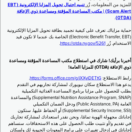
للمزيد من المعلومات، زُر
تنبيه احتيال تحويل المزايا الإلكترونية (EBT
Scam Alert) | مكتب المساعدة المؤقتة ومساعدة ذوي الإعاقة
.
(OTDA)
حماية مزاياك. تعرف على كيفية تجميد بطاقة تحويل المزايا الإلكترونية
(Electronic Benefit Transfer, EBT) الخاصة بك عندما لا تكون قيد
الاستخدام. زُر
https://otda.ny.gov/5261
.
أخبرنا برأيك! شارك في استطلاع مكتب المساعدة المؤقتة ومساعدة
ذوي الإعاقة (OTDA) للمزايا العامة!
رابط الاستطلاع:
https://forms.office.com/g/iXXyiDETtG
.
يدعو هذا الاستطلاع سكان نيويورك لمشاركة تجاربهم في التقدم
بطلب للحصول على مزايا برنامج المساعدة الغذائية التكميلية
(Supplemental Nutrition Assistance Program, SNAP) والمساعدة
العامة (Public Assistance, PA) ودخل الضمان التكميلي
(Supplemental Security Income, SSI) أو الحفاظ عليها. ستكون
إجاباتك مجهولة الهوية تمامًا، ونحن نقدر استعدادك لمشاركة تجاربك
في تقديم و/أو تثبيت طلب الحصول على هذه الاستحقاقات. ستساهم
إجاباتك في إدخال تغييرات على برامج المعونات الحيوية لك ولسكان