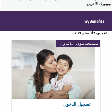
نيويورك الآخرين.
myBenefits
الخميس، ٦ أغسطس ٢٠٢٦
مستخدمون عائدون
تسجيل الدخول