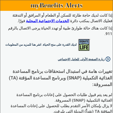
myBenefits Alerts
إذا كانت لديك حاجة طارئة للسكن أو الطعام أو المرافق أو التدفئة
فعليك الاتصال بمكتب دائرة
الخدمات الاجتماعية المحلية
فورًا.
إذا كانت هناك حالة طوارئ طبية أو تهدد الحياة يرجى الاتصال بالرقم
911.
لديك القدرة على منح الحياة. انقر هنا للمزيد من المعلومات
زيارة الصفحة الأولى للعامل الاجتماعي
تغييرات هامة في استبدال استحقاقات برنامج المساعدة
الغذائية التكميلية (SNAP) وبرنامج المساعدة المؤقتة (TA)
المسروقة:
لم يعد يتم قبول طلبات الحصول على إعانات برنامج المساعدة
الغذائية التكميلية (SNAP) المسروقة.
لا يزال بإمكان الأسر التقدم بطلب للحصول على إعانات المساعدة
المؤقتة TA (نقداً) البديلة التي سُرقت.