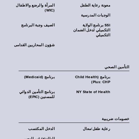
معونة رعاية الطفل
المرآة والرضع والاطفال
(WIC)
الوجبات المدرسية
SSI برنامج الولاية
الصيف وجبة البرنامج
التكميلي لدخل الضمان
التكميلي
شؤون المحاربين القدامى
التأمين الصحي
برنامج (Child Health
برنامج (Medicaid)
Plus: CHP)
NY State of Health
برنامج التأمين الدوائي
للمسنين (EPIC)
خصومات ضريبية
رعاية طفل/معال
الدخل المكتسب