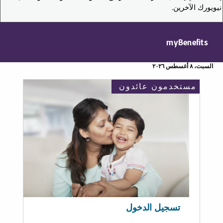
نيويورك الآخرين.
myBenefits
السبت، ٨ أغسطس ٢٠٢٦
مستخدمون عائدون
تسجيل الدخول