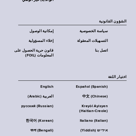
الوالد(ة) غير الوصي
الشؤون القانونية
سياسة الخصوصية
إمكانية الوصول
التسهيلات المعقولة
إخلاء المسؤولية
اتصل بنا
قانون حرية الحصول على
المعلومات (FOIL)
اختيار اللغة
English
Español (Spanish)
中文 (Chinese)
العربية (Arabic)
русский (Russian)
Kreyòl Ayisyen
(Haitian-Creole)
한국어 (Korean)
Italiano (Italian)
אידיש (Yiddish)
বাংলা (Bengali)