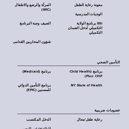
معونة رعاية الطفل
المرآة والرضع والاطفال
(WIC)
الوجبات المدرسية
SSI برنامج الولاية
الصيف وجبة البرنامج
التكميلي لدخل الضمان
التكميلي
شؤون المحاربين القدامى
التأمين الصحي
برنامج (Child Health
برنامج (Medicaid)
Plus: CHP)
NY State of Health
برنامج التأمين الدوائي
للمسنين (EPIC)
خصومات ضريبية
رعاية طفل/معال
الدخل المكتسب