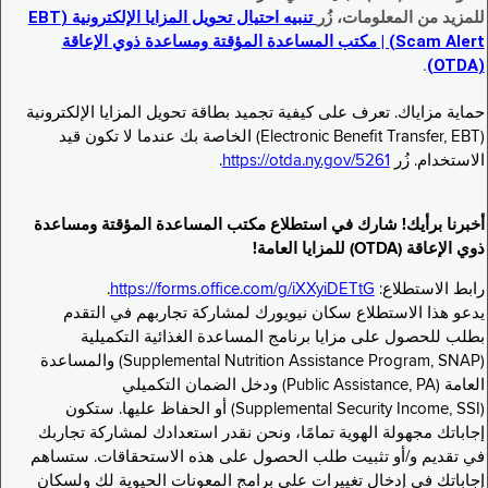
للمزيد من المعلومات، زُر
تنبيه احتيال تحويل المزايا الإلكترونية (EBT
Scam Alert) | مكتب المساعدة المؤقتة ومساعدة ذوي الإعاقة
.
(OTDA)
حماية مزاياك. تعرف على كيفية تجميد بطاقة تحويل المزايا الإلكترونية
(Electronic Benefit Transfer, EBT) الخاصة بك عندما لا تكون قيد
الاستخدام. زُر
https://otda.ny.gov/5261
.
أخبرنا برأيك! شارك في استطلاع مكتب المساعدة المؤقتة ومساعدة
ذوي الإعاقة (OTDA) للمزايا العامة!
رابط الاستطلاع:
https://forms.office.com/g/iXXyiDETtG
.
يدعو هذا الاستطلاع سكان نيويورك لمشاركة تجاربهم في التقدم
بطلب للحصول على مزايا برنامج المساعدة الغذائية التكميلية
(Supplemental Nutrition Assistance Program, SNAP) والمساعدة
العامة (Public Assistance, PA) ودخل الضمان التكميلي
(Supplemental Security Income, SSI) أو الحفاظ عليها. ستكون
إجاباتك مجهولة الهوية تمامًا، ونحن نقدر استعدادك لمشاركة تجاربك
في تقديم و/أو تثبيت طلب الحصول على هذه الاستحقاقات. ستساهم
إجاباتك في إدخال تغييرات على برامج المعونات الحيوية لك ولسكان