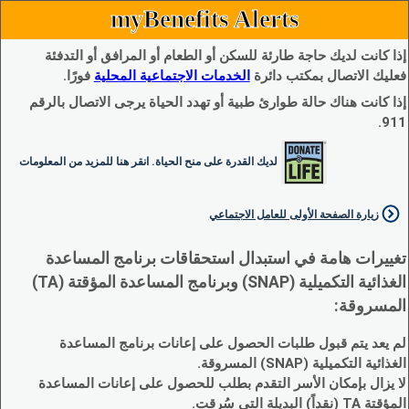
myBenefits Alerts
إذا كانت لديك حاجة طارئة للسكن أو الطعام أو المرافق أو التدفئة
فعليك الاتصال بمكتب دائرة
الخدمات الاجتماعية المحلية
فورًا.
إذا كانت هناك حالة طوارئ طبية أو تهدد الحياة يرجى الاتصال بالرقم
911.
لديك القدرة على منح الحياة. انقر هنا للمزيد من المعلومات
زيارة الصفحة الأولى للعامل الاجتماعي
تغييرات هامة في استبدال استحقاقات برنامج المساعدة
الغذائية التكميلية (SNAP) وبرنامج المساعدة المؤقتة (TA)
المسروقة:
لم يعد يتم قبول طلبات الحصول على إعانات برنامج المساعدة
الغذائية التكميلية (SNAP) المسروقة.
لا يزال بإمكان الأسر التقدم بطلب للحصول على إعانات المساعدة
المؤقتة TA (نقداً) البديلة التي سُرقت.