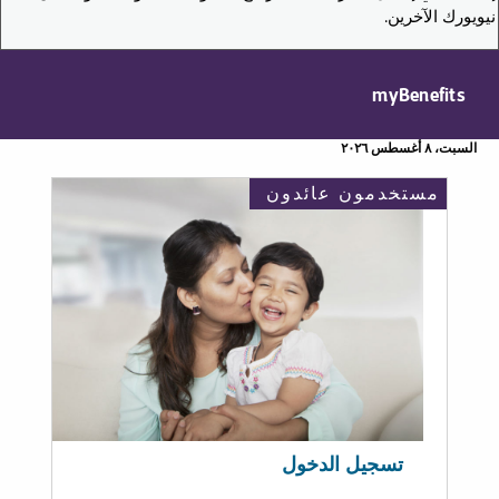
نيويورك الآخرين.
myBenefits
السبت، ٨ أغسطس ٢٠٢٦
مستخدمون عائدون
تسجيل الدخول