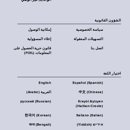
الوالد(ة) غير الوصي
الشؤون القانونية
سياسة الخصوصية
إمكانية الوصول
التسهيلات المعقولة
إخلاء المسؤولية
اتصل بنا
قانون حرية الحصول على
المعلومات (FOIL)
اختيار اللغة
English
Español (Spanish)
中文 (Chinese)
العربية (Arabic)
русский (Russian)
Kreyòl Ayisyen
(Haitian-Creole)
한국어 (Korean)
Italiano (Italian)
אידיש (Yiddish)
বাংলা (Bengali)