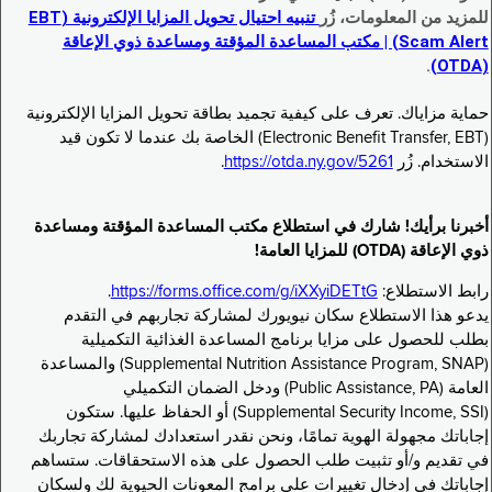
للمزيد من المعلومات، زُر
تنبيه احتيال تحويل المزايا الإلكترونية (EBT
Scam Alert) | مكتب المساعدة المؤقتة ومساعدة ذوي الإعاقة
.
(OTDA)
حماية مزاياك. تعرف على كيفية تجميد بطاقة تحويل المزايا الإلكترونية
(Electronic Benefit Transfer, EBT) الخاصة بك عندما لا تكون قيد
الاستخدام. زُر
https://otda.ny.gov/5261
.
أخبرنا برأيك! شارك في استطلاع مكتب المساعدة المؤقتة ومساعدة
ذوي الإعاقة (OTDA) للمزايا العامة!
رابط الاستطلاع:
https://forms.office.com/g/iXXyiDETtG
.
يدعو هذا الاستطلاع سكان نيويورك لمشاركة تجاربهم في التقدم
بطلب للحصول على مزايا برنامج المساعدة الغذائية التكميلية
(Supplemental Nutrition Assistance Program, SNAP) والمساعدة
العامة (Public Assistance, PA) ودخل الضمان التكميلي
(Supplemental Security Income, SSI) أو الحفاظ عليها. ستكون
إجاباتك مجهولة الهوية تمامًا، ونحن نقدر استعدادك لمشاركة تجاربك
في تقديم و/أو تثبيت طلب الحصول على هذه الاستحقاقات. ستساهم
إجاباتك في إدخال تغييرات على برامج المعونات الحيوية لك ولسكان