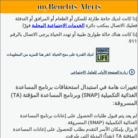
myBenefits Alerts
إذا كانت لديك حاجة طارئة للسكن أو الطعام أو المرافق أو التدفئة
فعليك الاتصال بمكتب دائرة
الخدمات الاجتماعية المحلية
فورًا.
إذا كانت هناك حالة طوارئ طبية أو تهدد الحياة يرجى الاتصال بالرقم
911.
لديك القدرة على منح الحياة. انقر هنا للمزيد من المعلومات
زيارة الصفحة الأولى للعامل الاجتماعي
تغييرات هامة في استبدال استحقاقات برنامج المساعدة
الغذائية التكميلية (SNAP) وبرنامج المساعدة المؤقتة (TA)
المسروقة:
لم يعد يتم قبول طلبات الحصول على إعانات برنامج المساعدة
الغذائية التكميلية (SNAP) المسروقة.
لا يزال بإمكان الأسر التقدم بطلب للحصول على إعانات المساعدة
المؤقتة TA (نقداً) البديلة التي سُرقت.