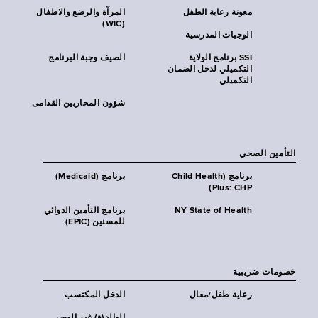
معونة رعاية الطفل
المرآة والرضع والاطفال
(WIC)
الوجبات المدرسية
SSI برنامج الولاية
الصيف وجبة البرنامج
التكميلي لدخل الضمان
التكميلي
شؤون المحاربين القدامى
التأمين الصحي
برنامج (Child Health
برنامج (Medicaid)
Plus: CHP)
NY State of Health
برنامج التأمين الدوائي
للمسنين (EPIC)
خصومات ضريبية
رعاية طفل/معال
الدخل المكتسب