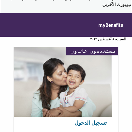
نيويورك الآخرين.
myBenefits
السبت، ٨ أغسطس ٢٠٢٦
مستخدمون عائدون
تسجيل الدخول