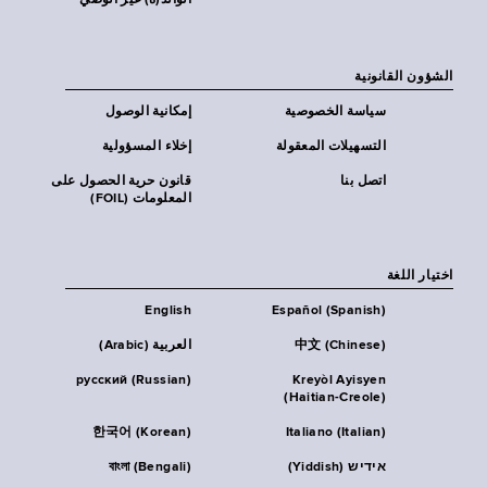
الوالد(ة) غير الوصي
الشؤون القانونية
سياسة الخصوصية
إمكانية الوصول
التسهيلات المعقولة
إخلاء المسؤولية
اتصل بنا
قانون حرية الحصول على
المعلومات (FOIL)
اختيار اللغة
English
Español (Spanish)
中文 (Chinese)
العربية (Arabic)
русский (Russian)
Kreyòl Ayisyen
(Haitian-Creole)
한국어 (Korean)
Italiano (Italian)
אידיש (Yiddish)
বাংলা (Bengali)