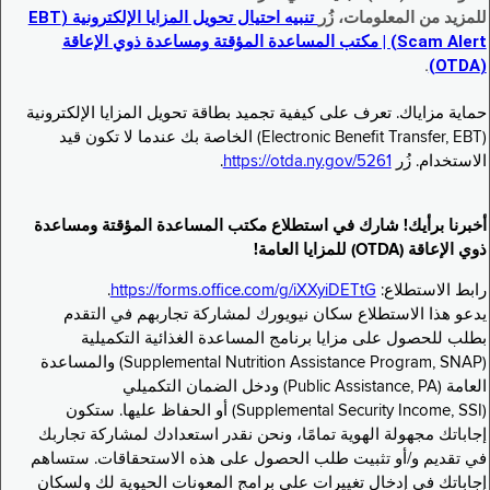
للمزيد من المعلومات، زُر
تنبيه احتيال تحويل المزايا الإلكترونية (EBT
Scam Alert) | مكتب المساعدة المؤقتة ومساعدة ذوي الإعاقة
.
(OTDA)
حماية مزاياك. تعرف على كيفية تجميد بطاقة تحويل المزايا الإلكترونية
(Electronic Benefit Transfer, EBT) الخاصة بك عندما لا تكون قيد
الاستخدام. زُر
https://otda.ny.gov/5261
.
أخبرنا برأيك! شارك في استطلاع مكتب المساعدة المؤقتة ومساعدة
ذوي الإعاقة (OTDA) للمزايا العامة!
رابط الاستطلاع:
https://forms.office.com/g/iXXyiDETtG
.
يدعو هذا الاستطلاع سكان نيويورك لمشاركة تجاربهم في التقدم
بطلب للحصول على مزايا برنامج المساعدة الغذائية التكميلية
(Supplemental Nutrition Assistance Program, SNAP) والمساعدة
العامة (Public Assistance, PA) ودخل الضمان التكميلي
(Supplemental Security Income, SSI) أو الحفاظ عليها. ستكون
إجاباتك مجهولة الهوية تمامًا، ونحن نقدر استعدادك لمشاركة تجاربك
في تقديم و/أو تثبيت طلب الحصول على هذه الاستحقاقات. ستساهم
إجاباتك في إدخال تغييرات على برامج المعونات الحيوية لك ولسكان