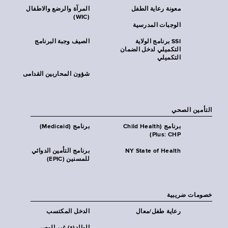
معونة رعاية الطفل
المرآة والرضع والاطفال
(WIC)
الوجبات المدرسية
SSI برنامج الولاية
الصيف وجبة البرنامج
التكميلي لدخل الضمان
التكميلي
شؤون المحاربين القدامى
التأمين الصحي
برنامج (Child Health
برنامج (Medicaid)
Plus: CHP)
NY State of Health
برنامج التأمين الدوائي
للمسنين (EPIC)
خصومات ضريبية
رعاية طفل/معال
الدخل المكتسب