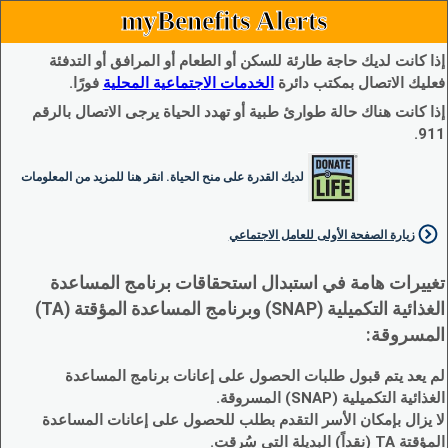
myBenefits Alerts
إذا كانت لديك حاجة طارئة للسكن أو الطعام أو المرافق أو التدفئة
فعليك الاتصال بمكتب دائرة
الخدمات الاجتماعية المحلية
فورًا.
إذا كانت هناك حالة طوارئ طبية أو تهدد الحياة يرجى الاتصال بالرقم
911.
لديك القدرة على منح الحياة. انقر هنا للمزيد من المعلومات
زيارة الصفحة الأولى للعامل الاجتماعي
تغييرات هامة في استبدال استحقاقات برنامج المساعدة
الغذائية التكميلية (SNAP) وبرنامج المساعدة المؤقتة (TA)
المسروقة:
لم يعد يتم قبول طلبات الحصول على إعانات برنامج المساعدة
الغذائية التكميلية (SNAP) المسروقة.
لا يزال بإمكان الأسر التقدم بطلب للحصول على إعانات المساعدة
المؤقتة TA (نقداً) البديلة التي سُرقت.