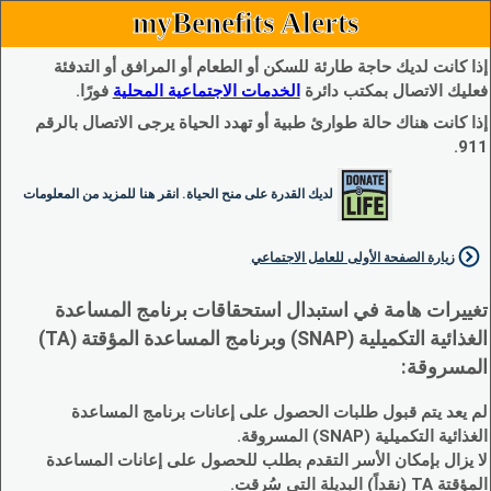
myBenefits Alerts
إذا كانت لديك حاجة طارئة للسكن أو الطعام أو المرافق أو التدفئة
فعليك الاتصال بمكتب دائرة
الخدمات الاجتماعية المحلية
فورًا.
إذا كانت هناك حالة طوارئ طبية أو تهدد الحياة يرجى الاتصال بالرقم
911.
لديك القدرة على منح الحياة. انقر هنا للمزيد من المعلومات
زيارة الصفحة الأولى للعامل الاجتماعي
تغييرات هامة في استبدال استحقاقات برنامج المساعدة
الغذائية التكميلية (SNAP) وبرنامج المساعدة المؤقتة (TA)
المسروقة:
لم يعد يتم قبول طلبات الحصول على إعانات برنامج المساعدة
الغذائية التكميلية (SNAP) المسروقة.
لا يزال بإمكان الأسر التقدم بطلب للحصول على إعانات المساعدة
المؤقتة TA (نقداً) البديلة التي سُرقت.