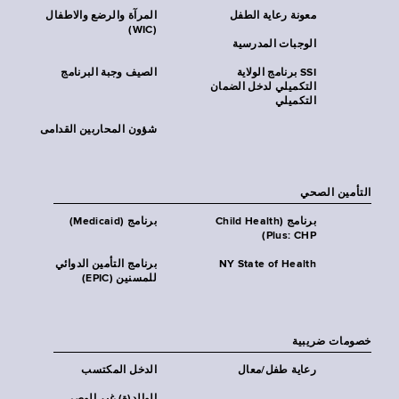
معونة رعاية الطفل
المرآة والرضع والاطفال
(WIC)
الوجبات المدرسية
SSI برنامج الولاية
الصيف وجبة البرنامج
التكميلي لدخل الضمان
التكميلي
شؤون المحاربين القدامى
التأمين الصحي
برنامج (Child Health
برنامج (Medicaid)
Plus: CHP)
NY State of Health
برنامج التأمين الدوائي
للمسنين (EPIC)
خصومات ضريبية
رعاية طفل/معال
الدخل المكتسب