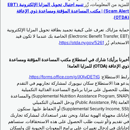
للمزيد من المعلومات، زُر
تنبيه احتيال تحويل المزايا الإلكترونية (EBT
Scam Alert) | مكتب المساعدة المؤقتة ومساعدة ذوي الإعاقة
.
(OTDA)
حماية مزاياك. تعرف على كيفية تجميد بطاقة تحويل المزايا الإلكترونية
(Electronic Benefit Transfer, EBT) الخاصة بك عندما لا تكون قيد
الاستخدام. زُر
https://otda.ny.gov/5261
.
أخبرنا برأيك! شارك في استطلاع مكتب المساعدة المؤقتة ومساعدة
ذوي الإعاقة (OTDA) للمزايا العامة!
رابط الاستطلاع:
https://forms.office.com/g/iXXyiDETtG
.
يدعو هذا الاستطلاع سكان نيويورك لمشاركة تجاربهم في التقدم
بطلب للحصول على مزايا برنامج المساعدة الغذائية التكميلية
(Supplemental Nutrition Assistance Program, SNAP) والمساعدة
العامة (Public Assistance, PA) ودخل الضمان التكميلي
(Supplemental Security Income, SSI) أو الحفاظ عليها. ستكون
إجاباتك مجهولة الهوية تمامًا، ونحن نقدر استعدادك لمشاركة تجاربك
في تقديم و/أو تثبيت طلب الحصول على هذه الاستحقاقات. ستساهم
إجاباتك في إدخال تغييرات على برامج المعونات الحيوية لك ولسكان