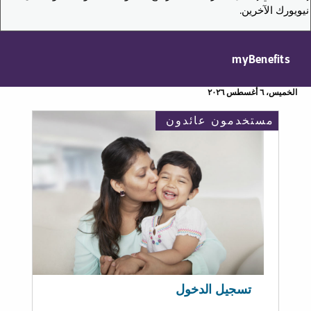
نيويورك الآخرين.
myBenefits
الخميس، ٦ أغسطس ٢٠٢٦
مستخدمون عائدون
تسجيل الدخول