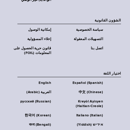
الوالد(ة) غير الوصي
الشؤون القانونية
سياسة الخصوصية
إمكانية الوصول
التسهيلات المعقولة
إخلاء المسؤولية
اتصل بنا
قانون حرية الحصول على
المعلومات (FOIL)
اختيار اللغة
English
Español (Spanish)
中文 (Chinese)
العربية (Arabic)
русский (Russian)
Kreyòl Ayisyen
(Haitian-Creole)
한국어 (Korean)
Italiano (Italian)
אידיש (Yiddish)
বাংলা (Bengali)