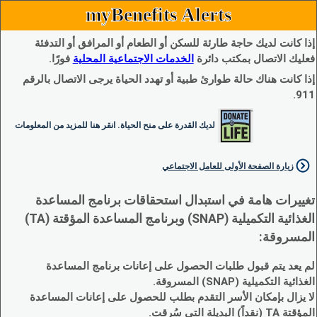
myBenefits Alerts
إذا كانت لديك حاجة طارئة للسكن أو الطعام أو المرافق أو التدفئة
فعليك الاتصال بمكتب دائرة
الخدمات الاجتماعية المحلية
فورًا.
إذا كانت هناك حالة طوارئ طبية أو تهدد الحياة يرجى الاتصال بالرقم
911.
لديك القدرة على منح الحياة. انقر هنا للمزيد من المعلومات
زيارة الصفحة الأولى للعامل الاجتماعي
تغييرات هامة في استبدال استحقاقات برنامج المساعدة
الغذائية التكميلية (SNAP) وبرنامج المساعدة المؤقتة (TA)
المسروقة:
لم يعد يتم قبول طلبات الحصول على إعانات برنامج المساعدة
الغذائية التكميلية (SNAP) المسروقة.
لا يزال بإمكان الأسر التقدم بطلب للحصول على إعانات المساعدة
المؤقتة TA (نقداً) البديلة التي سُرقت.