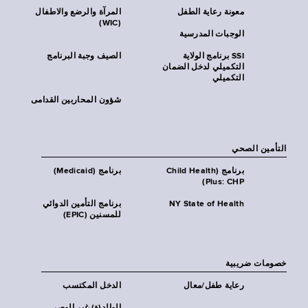
معونة رعاية الطفل
المرآة والرضع والاطفال
(WIC)
الوجبات المدرسية
SSI برنامج الولاية
الصيف وجبة البرنامج
التكميلي لدخل الضمان
التكميلي
شؤون المحاربين القدامى
التأمين الصحي
برنامج (Child Health
برنامج (Medicaid)
Plus: CHP)
NY State of Health
برنامج التأمين الدوائي
للمسنين (EPIC)
خصومات ضريبية
رعاية طفل/معال
الدخل المكتسب