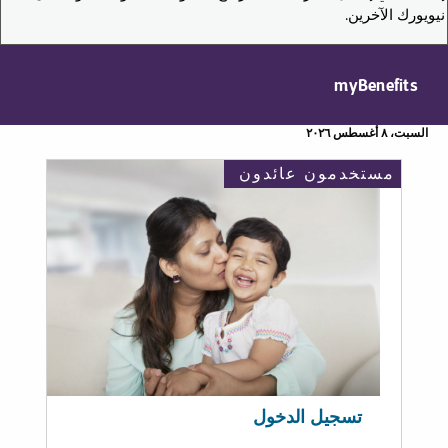
نيويورك الآخرين.
myBenefits
السبت، ٨ أغسطس ٢٠٢٦
مستخدمون عائدون
تسجيل الدخول