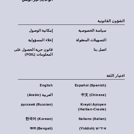
الوالد(ة) غير الوصي
الشؤون القانونية
سياسة الخصوصية
إمكانية الوصول
التسهيلات المعقولة
إخلاء المسؤولية
اتصل بنا
قانون حرية الحصول على
المعلومات (FOIL)
اختيار اللغة
English
Español (Spanish)
中文 (Chinese)
العربية (Arabic)
русский (Russian)
Kreyòl Ayisyen
(Haitian-Creole)
한국어 (Korean)
Italiano (Italian)
אידיש (Yiddish)
বাংলা (Bengali)