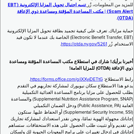
للمزيد من المعلومات، زُر
تنبيه احتيال تحويل المزايا الإلكترونية (EBT
Scam Alert) | مكتب المساعدة المؤقتة ومساعدة ذوي الإعاقة
.
(OTDA)
حماية مزاياك. تعرف على كيفية تجميد بطاقة تحويل المزايا الإلكترونية
(Electronic Benefit Transfer, EBT) الخاصة بك عندما لا تكون قيد
الاستخدام. زُر
https://otda.ny.gov/5261
.
أخبرنا برأيك! شارك في استطلاع مكتب المساعدة المؤقتة ومساعدة
ذوي الإعاقة (OTDA) للمزايا العامة!
رابط الاستطلاع:
https://forms.office.com/g/iXXyiDETtG
.
يدعو هذا الاستطلاع سكان نيويورك لمشاركة تجاربهم في التقدم
بطلب للحصول على مزايا برنامج المساعدة الغذائية التكميلية
(Supplemental Nutrition Assistance Program, SNAP) والمساعدة
العامة (Public Assistance, PA) ودخل الضمان التكميلي
(Supplemental Security Income, SSI) أو الحفاظ عليها. ستكون
إجاباتك مجهولة الهوية تمامًا، ونحن نقدر استعدادك لمشاركة تجاربك
في تقديم و/أو تثبيت طلب الحصول على هذه الاستحقاقات. ستساهم
إجاباتك في إدخال تغييرات على برامج المعونات الحيوية لك ولسكان