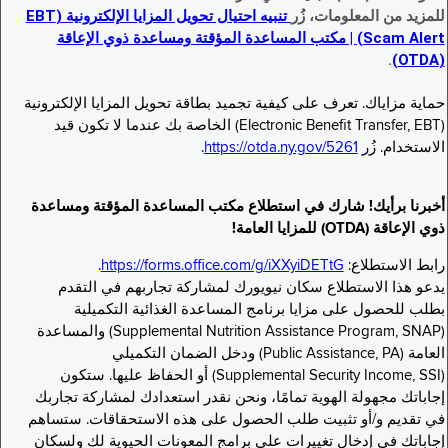
للمزيد من المعلومات، زُر
تنبيه احتيال تحويل المزايا الإلكترونية (EBT
Scam Alert) | مكتب المساعدة المؤقتة ومساعدة ذوي الإعاقة
.
(OTDA)
حماية مزاياك. تعرف على كيفية تجميد بطاقة تحويل المزايا الإلكترونية
(Electronic Benefit Transfer, EBT) الخاصة بك عندما لا تكون قيد
الاستخدام. زُر
https://otda.ny.gov/5261
.
أخبرنا برأيك! شارك في استطلاع مكتب المساعدة المؤقتة ومساعدة
ذوي الإعاقة (OTDA) للمزايا العامة!
رابط الاستطلاع:
https://forms.office.com/g/iXXyiDETtG
.
يدعو هذا الاستطلاع سكان نيويورك لمشاركة تجاربهم في التقدم
بطلب للحصول على مزايا برنامج المساعدة الغذائية التكميلية
(Supplemental Nutrition Assistance Program, SNAP) والمساعدة
العامة (Public Assistance, PA) ودخل الضمان التكميلي
(Supplemental Security Income, SSI) أو الحفاظ عليها. ستكون
إجاباتك مجهولة الهوية تمامًا، ونحن نقدر استعدادك لمشاركة تجاربك
في تقديم و/أو تثبيت طلب الحصول على هذه الاستحقاقات. ستساهم
إجاباتك في إدخال تغييرات على برامج المعونات الحيوية لك ولسكان