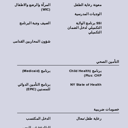
معونة رعاية الطفل
المرآة والرضع والاطفال
(WIC)
الوجبات المدرسية
SSI برنامج الولاية
الصيف وجبة البرنامج
التكميلي لدخل الضمان
التكميلي
شؤون المحاربين القدامى
التأمين الصحي
برنامج (Child Health
برنامج (Medicaid)
Plus: CHP)
NY State of Health
برنامج التأمين الدوائي
للمسنين (EPIC)
خصومات ضريبية
رعاية طفل/معال
الدخل المكتسب