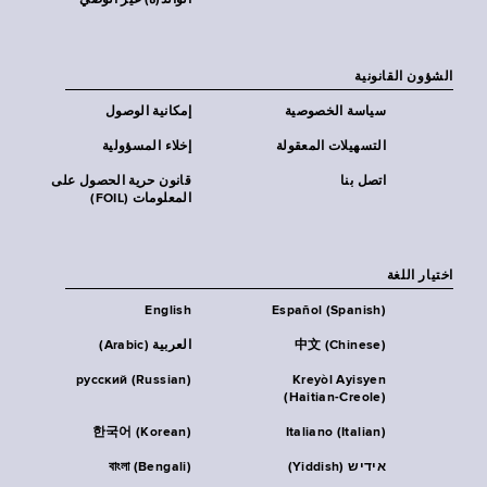
الوالد(ة) غير الوصي
الشؤون القانونية
سياسة الخصوصية
إمكانية الوصول
التسهيلات المعقولة
إخلاء المسؤولية
اتصل بنا
قانون حرية الحصول على
المعلومات (FOIL)
اختيار اللغة
English
Español (Spanish)
中文 (Chinese)
العربية (Arabic)
русский (Russian)
Kreyòl Ayisyen
(Haitian-Creole)
한국어 (Korean)
Italiano (Italian)
אידיש (Yiddish)
বাংলা (Bengali)