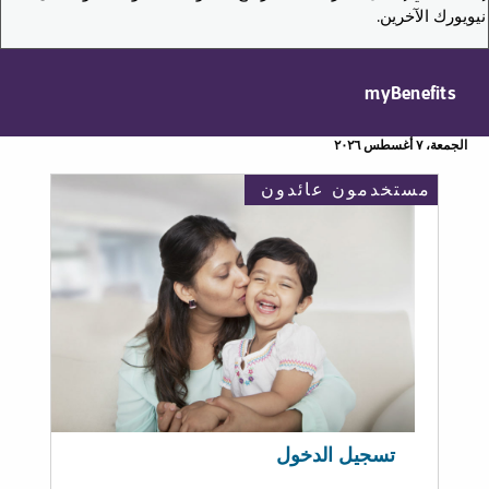
نيويورك الآخرين.
myBenefits
الجمعة، ٧ أغسطس ٢٠٢٦
مستخدمون عائدون
تسجيل الدخول