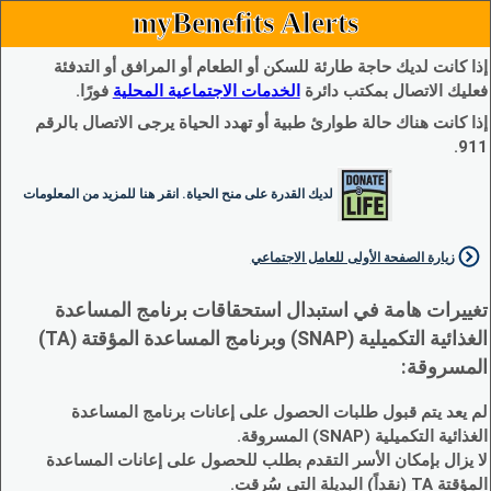
myBenefits Alerts
إذا كانت لديك حاجة طارئة للسكن أو الطعام أو المرافق أو التدفئة
فعليك الاتصال بمكتب دائرة
الخدمات الاجتماعية المحلية
فورًا.
إذا كانت هناك حالة طوارئ طبية أو تهدد الحياة يرجى الاتصال بالرقم
911.
لديك القدرة على منح الحياة. انقر هنا للمزيد من المعلومات
زيارة الصفحة الأولى للعامل الاجتماعي
تغييرات هامة في استبدال استحقاقات برنامج المساعدة
الغذائية التكميلية (SNAP) وبرنامج المساعدة المؤقتة (TA)
المسروقة:
لم يعد يتم قبول طلبات الحصول على إعانات برنامج المساعدة
الغذائية التكميلية (SNAP) المسروقة.
لا يزال بإمكان الأسر التقدم بطلب للحصول على إعانات المساعدة
المؤقتة TA (نقداً) البديلة التي سُرقت.