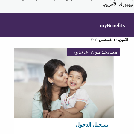
نيويورك الآخرين.
myBenefits
الاثنين، ١٠ أغسطس ٢٠٢٦
مستخدمون عائدون
تسجيل الدخول