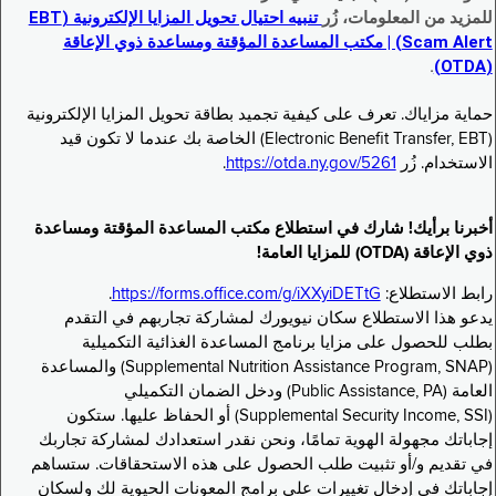
للمزيد من المعلومات، زُر
تنبيه احتيال تحويل المزايا الإلكترونية (EBT
Scam Alert) | مكتب المساعدة المؤقتة ومساعدة ذوي الإعاقة
.
(OTDA)
حماية مزاياك. تعرف على كيفية تجميد بطاقة تحويل المزايا الإلكترونية
(Electronic Benefit Transfer, EBT) الخاصة بك عندما لا تكون قيد
الاستخدام. زُر
https://otda.ny.gov/5261
.
أخبرنا برأيك! شارك في استطلاع مكتب المساعدة المؤقتة ومساعدة
ذوي الإعاقة (OTDA) للمزايا العامة!
رابط الاستطلاع:
https://forms.office.com/g/iXXyiDETtG
.
يدعو هذا الاستطلاع سكان نيويورك لمشاركة تجاربهم في التقدم
بطلب للحصول على مزايا برنامج المساعدة الغذائية التكميلية
(Supplemental Nutrition Assistance Program, SNAP) والمساعدة
العامة (Public Assistance, PA) ودخل الضمان التكميلي
(Supplemental Security Income, SSI) أو الحفاظ عليها. ستكون
إجاباتك مجهولة الهوية تمامًا، ونحن نقدر استعدادك لمشاركة تجاربك
في تقديم و/أو تثبيت طلب الحصول على هذه الاستحقاقات. ستساهم
إجاباتك في إدخال تغييرات على برامج المعونات الحيوية لك ولسكان