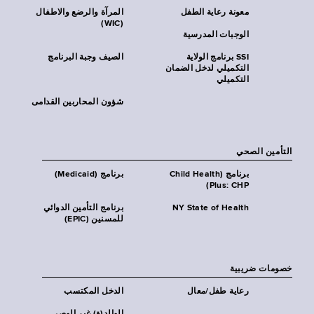
معونة رعاية الطفل
المرآة والرضع والاطفال
(WIC)
الوجبات المدرسية
SSI برنامج الولاية
الصيف وجبة البرنامج
التكميلي لدخل الضمان
التكميلي
شؤون المحاربين القدامى
التأمين الصحي
برنامج (Child Health
برنامج (Medicaid)
Plus: CHP)
NY State of Health
برنامج التأمين الدوائي
للمسنين (EPIC)
خصومات ضريبية
رعاية طفل/معال
الدخل المكتسب