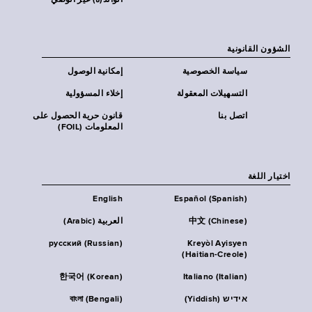
الوالد(ة) غير الوصي
الشؤون القانونية
سياسة الخصوصية
إمكانية الوصول
التسهيلات المعقولة
إخلاء المسؤولية
اتصل بنا
قانون حرية الحصول على
المعلومات (FOIL)
اختيار اللغة
English
Español (Spanish)
中文 (Chinese)
العربية (Arabic)
русский (Russian)
Kreyòl Ayisyen
(Haitian-Creole)
한국어 (Korean)
Italiano (Italian)
אידיש (Yiddish)
বাংলা (Bengali)