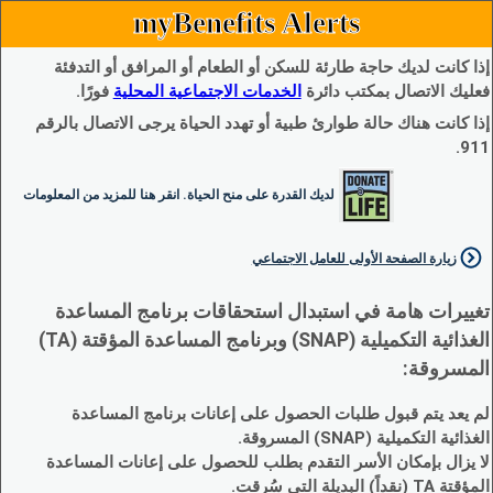
myBenefits Alerts
إذا كانت لديك حاجة طارئة للسكن أو الطعام أو المرافق أو التدفئة
فعليك الاتصال بمكتب دائرة
الخدمات الاجتماعية المحلية
فورًا.
إذا كانت هناك حالة طوارئ طبية أو تهدد الحياة يرجى الاتصال بالرقم
911.
لديك القدرة على منح الحياة. انقر هنا للمزيد من المعلومات
زيارة الصفحة الأولى للعامل الاجتماعي
تغييرات هامة في استبدال استحقاقات برنامج المساعدة
الغذائية التكميلية (SNAP) وبرنامج المساعدة المؤقتة (TA)
المسروقة:
لم يعد يتم قبول طلبات الحصول على إعانات برنامج المساعدة
الغذائية التكميلية (SNAP) المسروقة.
لا يزال بإمكان الأسر التقدم بطلب للحصول على إعانات المساعدة
المؤقتة TA (نقداً) البديلة التي سُرقت.