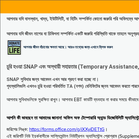
আপনার যদি বাসস্থান, খাদ্য, ইউটিলিটি, বা হিটিং সম্পর্কিত কোনো জরুরি পরি 
আপনার যদি জীবন নাশের বা চিকিৎসা সম্পর্কিত একটি জরুরি পরিস্থিতি থাকে তাহলে অনু
আপনার জীবন বাঁচানোর ক্ষমতা আছে। আরও তথ্যের জন্য এখানে ক্লিক করুন
চুরি হওয়া SNAP এবং অস্থায়ী সহায়তার (Temporary Assistance, TA) সুবিধ
SNAP সুবিধার জন্য আবেদন এখন আর গ্রহণ করা হচ্ছে না।
গৃহস্থালিগুলি এখনও চুরি হওয়া পরিবর্তিত TA (নগদ) বেনিফিটের জ্নয আবেদন করতে পা
আপনার সুবিধাগুলিকে সুরক্ষিত রাখুন। আপনার EBT কার্ডটি ব্যবহার না করার সময়ে কীভা
আপনি কী ভাবছেন তা আমাদের জানান! অফিস অফ টেম্পোরারি অ্যান্ড ডিজেবিলিটি অ্যাসি
জরিপের লিঙ্ক:
https://forms.office.com/g/iXXyiDETtG
।
এই জরিপটি নিউ ইয়র্কবাসীকে সাপ্লিমেন্টাল নিউট্রিশন অ্যাসিস্টেন্স প্রোগ্রাম (S