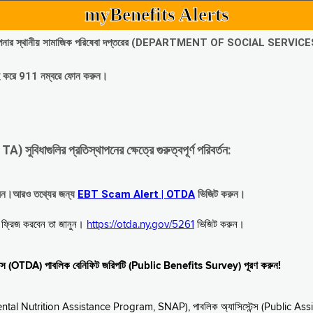
myBenefits Alerts
অবিলম্বে আপনার স্থানীয় সামাজিক পরিষেবা দপ্তরের (DEPARTMENT OF SOCIAL SERVIC
গ্রহ করে 911 নম্বরে ফোন করুন।
াগুলির প্রতিস্থাপনের ক্ষেত্রে গুরুত্বপূর্ণ পরিবর্তন:
রবেন।আরও তথ্যের জন্য
EBT Scam Alert | OTDA
ভিজিট করুন।
বে ফ্রিজ করবেন তা জানুন।
https://otda.ny.gov/5261
ভিজিট করুন।
স্টেন্স (OTDA) পাবলিক বেনিফিট জরিপটি (Public Benefits Survey) পূরণ করুন!
upplemental Nutrition Assistance Program, SNAP), পাবলিক অ্যাসিস্টেন্স (Public As