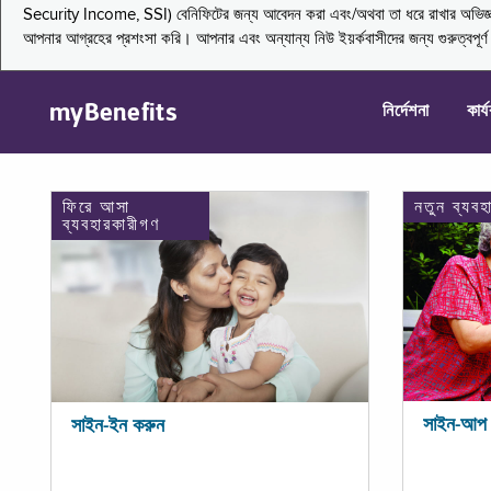
Security Income, SSI) বেনিফিটের জন্য আবেদন করা এবং/অথবা তা ধরে রাখার অভিজ্ঞতা জা
আপনার আগ্রহের প্রশংসা করি। আপনার এবং অন্যান্য নিউ ইয়র্কবাসীদের জন্য গুরুত্বপূর
myBenefits
নির্দেশনা
কার্
ফিরে আসা
নতুন ব্যবহ
ব্যবহারকারীগণ
সাইন-আপ 
সাইন-ইন করুন