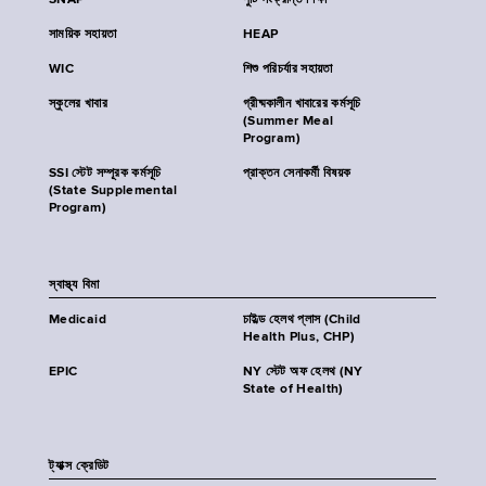
SNAP
পুষ্টি সংক্রান্ত শিক্ষা
সাময়িক সহায়তা
HEAP
WIC
শিশু পরিচর্যার সহায়তা
স্কুলের খাবার
গ্রীষ্মকালীন খাবারের কর্মসূচি
(Summer Meal
Program)
SSI স্টেট সম্পূরক কর্মসূচি
প্রাক্তন সেনাকর্মী বিষয়ক
(State Supplemental
Program)
স্বাস্থ্য বিমা
Medicaid
চাইল্ড হেলথ প্লাস (Child
Health Plus, CHP)
EPIC
NY স্টেট অফ হেলথ (NY
State of Health)
ট্যাক্স ক্রেডিট