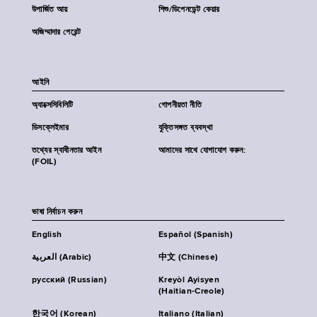
উপার্জিত আয়
শিশু/ডিপেনডেন্ট কেয়ার
অজিম্মাদার পেরেন্ট
আইনি
অ্যাক্সেসিবিলিটি
গোপনীয়তা নীতি
ডিসক্লেইমার
যুক্তিসঙ্গত ব্যবস্থা
তথ্যের স্বাধীনতার আইন
আমাদের সাথে যোগাযোগ করুন:
(FOIL)
ভাষা নির্বাচন করুন
English
Español (Spanish)
العربية (Arabic)
中文 (Chinese)
русский (Russian)
Kreyòl Ayisyen
(Haitian-Creole)
한국어 (Korean)
Italiano (Italian)