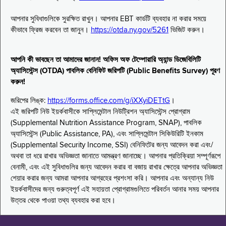
আপনার সুবিধাগুলিকে সুরক্ষিত রাখুন। আপনার EBT কার্ডটি ব্যবহার না করার সময়ে
কীভাবে ফ্রিজ করবেন তা জানুন।
https://otda.ny.gov/5261
ভিজিট করুন।
আপনি কী ভাবছেন তা আমাদের জানান! অফিস অফ টেম্পোরারি অ্যান্ড ডিজেবিলিটি
অ্যাসিস্টেন্স (OTDA) পাবলিক বেনিফিট জরিপটি (Public Benefits Survey) পূরণ
করুন!
জরিপের লিঙ্ক:
https://forms.office.com/g/iXXyiDETtG
।
এই জরিপটি নিউ ইয়র্কবাসীকে সাপ্লিমেন্টাল নিউট্রিশন অ্যাসিস্টেন্স প্রোগ্রাম
(Supplemental Nutrition Assistance Program, SNAP), পাবলিক
অ্যাসিস্টেন্স (Public Assistance, PA), এবং সাপ্লিমেন্টাল সিকিউরিটি ইনকাম
(Supplemental Security Income, SSI) বেনিফিটের জন্য আবেদন করা এবং/
অথবা তা ধরে রাখার অভিজ্ঞতা জানাতে আমন্ত্রণ জানাচ্ছে। আপনার প্রতিক্রিয়া সম্পূর্ণরূপে
বেনামী, এবং এই সুবিধাগুলির জন্য আবেদন করার বা বজায় রাখার ক্ষেত্রে আপনার অভিজ্ঞতা
শেয়ার করার জন্য আমরা আপনার আগ্রহের প্রশংসা করি। আপনার এবং অন্যান্য নিউ
ইয়র্কবাসীদের জন্য গুরুত্বপূর্ণ এই সহায়তা প্রোগ্রামগুলিতে পরিবর্তন আনার সময় আপনার
উত্তর থেকে পাওয়া তথ্য ব্যবহার করা হবে।