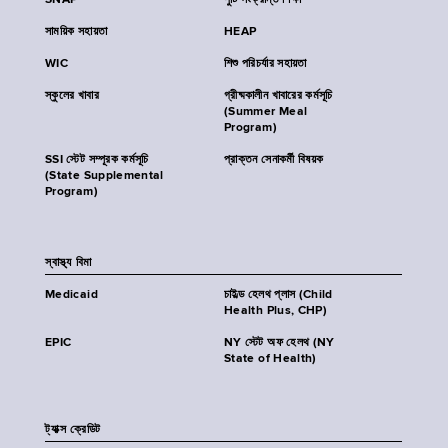
SNAP
পুষ্টি সংক্রান্ত শিক্ষা
সাময়িক সহায়তা
HEAP
WIC
শিশু পরিচর্যার সহায়তা
স্কুলের খাবার
গ্রীষ্মকালীন খাবারের কর্মসূচি
(Summer Meal
Program)
SSI স্টেট সম্পূরক কর্মসূচি
প্রাক্তন সেনাকর্মী বিষয়ক
(State Supplemental
Program)
স্বাস্থ্য বিমা
Medicaid
চাইল্ড হেলথ প্লাস (Child
Health Plus, CHP)
EPIC
NY স্টেট অফ হেলথ (NY
State of Health)
ট্যাক্স ক্রেডিট