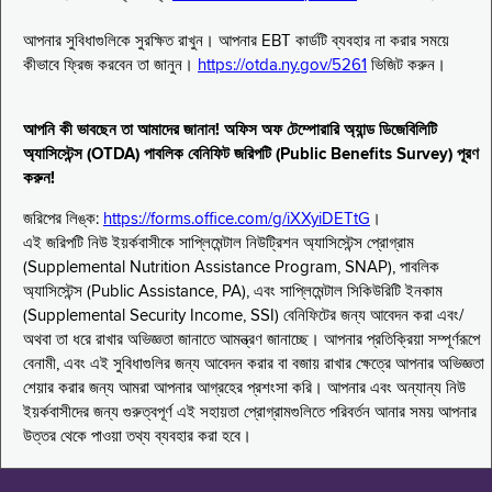
আপনার সুবিধাগুলিকে সুরক্ষিত রাখুন। আপনার EBT কার্ডটি ব্যবহার না করার সময়ে
কীভাবে ফ্রিজ করবেন তা জানুন।
https://otda.ny.gov/5261
ভিজিট করুন।
আপনি কী ভাবছেন তা আমাদের জানান! অফিস অফ টেম্পোরারি অ্যান্ড ডিজেবিলিটি
অ্যাসিস্টেন্স (OTDA) পাবলিক বেনিফিট জরিপটি (Public Benefits Survey) পূরণ
করুন!
জরিপের লিঙ্ক:
https://forms.office.com/g/iXXyiDETtG
।
এই জরিপটি নিউ ইয়র্কবাসীকে সাপ্লিমেন্টাল নিউট্রিশন অ্যাসিস্টেন্স প্রোগ্রাম
(Supplemental Nutrition Assistance Program, SNAP), পাবলিক
অ্যাসিস্টেন্স (Public Assistance, PA), এবং সাপ্লিমেন্টাল সিকিউরিটি ইনকাম
(Supplemental Security Income, SSI) বেনিফিটের জন্য আবেদন করা এবং/
অথবা তা ধরে রাখার অভিজ্ঞতা জানাতে আমন্ত্রণ জানাচ্ছে। আপনার প্রতিক্রিয়া সম্পূর্ণরূপে
বেনামী, এবং এই সুবিধাগুলির জন্য আবেদন করার বা বজায় রাখার ক্ষেত্রে আপনার অভিজ্ঞতা
শেয়ার করার জন্য আমরা আপনার আগ্রহের প্রশংসা করি। আপনার এবং অন্যান্য নিউ
ইয়র্কবাসীদের জন্য গুরুত্বপূর্ণ এই সহায়তা প্রোগ্রামগুলিতে পরিবর্তন আনার সময় আপনার
উত্তর থেকে পাওয়া তথ্য ব্যবহার করা হবে।