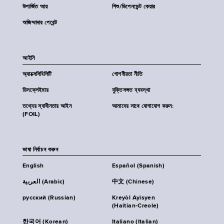
উপার্জিত আয়
শিশু/ডিপেনডেন্ট কেয়ার
অজিম্মাদার পেরেন্ট
আইনি
অ্যাক্সেসিবিলিটি
গোপনীয়তা নীতি
ডিসক্লেইমার
যুক্তিসঙ্গত ব্যবস্থা
তথ্যের স্বাধীনতার আইন
আমাদের সাথে যোগাযোগ করুন:
(FOIL)
ভাষা নির্বাচন করুন
English
Español (Spanish)
العربية (Arabic)
中文 (Chinese)
русский (Russian)
Kreyòl Ayisyen
(Haitian-Creole)
한국어 (Korean)
Italiano (Italian)