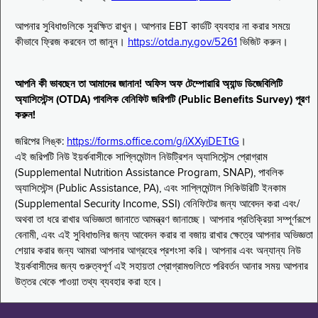
আপনার সুবিধাগুলিকে সুরক্ষিত রাখুন। আপনার EBT কার্ডটি ব্যবহার না করার সময়ে
কীভাবে ফ্রিজ করবেন তা জানুন।
https://otda.ny.gov/5261
ভিজিট করুন।
আপনি কী ভাবছেন তা আমাদের জানান! অফিস অফ টেম্পোরারি অ্যান্ড ডিজেবিলিটি
অ্যাসিস্টেন্স (OTDA) পাবলিক বেনিফিট জরিপটি (Public Benefits Survey) পূরণ
করুন!
জরিপের লিঙ্ক:
https://forms.office.com/g/iXXyiDETtG
।
এই জরিপটি নিউ ইয়র্কবাসীকে সাপ্লিমেন্টাল নিউট্রিশন অ্যাসিস্টেন্স প্রোগ্রাম
(Supplemental Nutrition Assistance Program, SNAP), পাবলিক
অ্যাসিস্টেন্স (Public Assistance, PA), এবং সাপ্লিমেন্টাল সিকিউরিটি ইনকাম
(Supplemental Security Income, SSI) বেনিফিটের জন্য আবেদন করা এবং/
অথবা তা ধরে রাখার অভিজ্ঞতা জানাতে আমন্ত্রণ জানাচ্ছে। আপনার প্রতিক্রিয়া সম্পূর্ণরূপে
বেনামী, এবং এই সুবিধাগুলির জন্য আবেদন করার বা বজায় রাখার ক্ষেত্রে আপনার অভিজ্ঞতা
শেয়ার করার জন্য আমরা আপনার আগ্রহের প্রশংসা করি। আপনার এবং অন্যান্য নিউ
ইয়র্কবাসীদের জন্য গুরুত্বপূর্ণ এই সহায়তা প্রোগ্রামগুলিতে পরিবর্তন আনার সময় আপনার
উত্তর থেকে পাওয়া তথ্য ব্যবহার করা হবে।