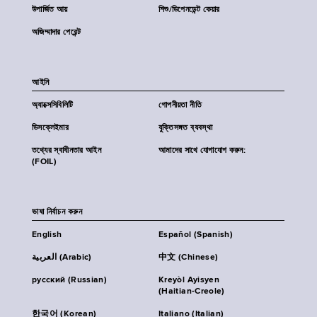
উপার্জিত আয়
শিশু/ডিপেনডেন্ট কেয়ার
অজিম্মাদার পেরেন্ট
আইনি
অ্যাক্সেসিবিলিটি
গোপনীয়তা নীতি
ডিসক্লেইমার
যুক্তিসঙ্গত ব্যবস্থা
তথ্যের স্বাধীনতার আইন
আমাদের সাথে যোগাযোগ করুন:
(FOIL)
ভাষা নির্বাচন করুন
English
Español (Spanish)
العربية (Arabic)
中文 (Chinese)
русский (Russian)
Kreyòl Ayisyen
(Haitian-Creole)
한국어 (Korean)
Italiano (Italian)