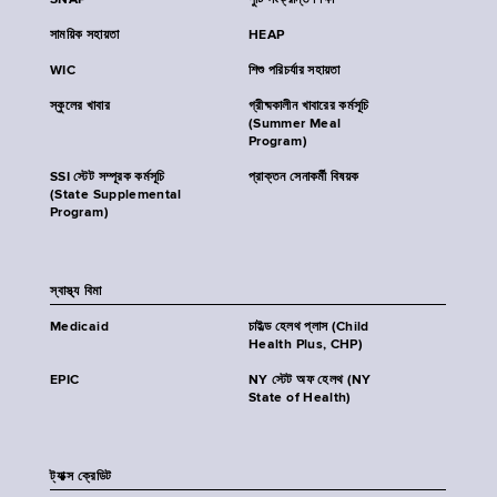
SNAP
পুষ্টি সংক্রান্ত শিক্ষা
সাময়িক সহায়তা
HEAP
WIC
শিশু পরিচর্যার সহায়তা
স্কুলের খাবার
গ্রীষ্মকালীন খাবারের কর্মসূচি
(Summer Meal
Program)
SSI স্টেট সম্পূরক কর্মসূচি
প্রাক্তন সেনাকর্মী বিষয়ক
(State Supplemental
Program)
স্বাস্থ্য বিমা
Medicaid
চাইল্ড হেলথ প্লাস (Child
Health Plus, CHP)
EPIC
NY স্টেট অফ হেলথ (NY
State of Health)
ট্যাক্স ক্রেডিট