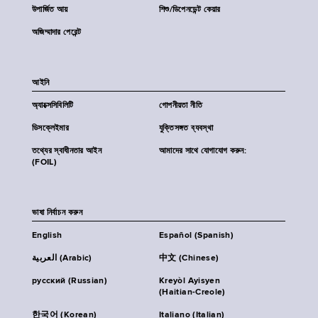
উপার্জিত আয়
শিশু/ডিপেনডেন্ট কেয়ার
অজিম্মাদার পেরেন্ট
আইনি
অ্যাক্সেসিবিলিটি
গোপনীয়তা নীতি
ডিসক্লেইমার
যুক্তিসঙ্গত ব্যবস্থা
তথ্যের স্বাধীনতার আইন
আমাদের সাথে যোগাযোগ করুন:
(FOIL)
ভাষা নির্বাচন করুন
English
Español (Spanish)
العربية (Arabic)
中文 (Chinese)
русский (Russian)
Kreyòl Ayisyen
(Haitian-Creole)
한국어 (Korean)
Italiano (Italian)