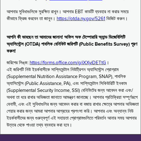
আপনার সুবিধাগুলিকে সুরক্ষিত রাখুন। আপনার EBT কার্ডটি ব্যবহার না করার সময়ে
কীভাবে ফ্রিজ করবেন তা জানুন।
https://otda.ny.gov/5261
ভিজিট করুন।
আপনি কী ভাবছেন তা আমাদের জানান! অফিস অফ টেম্পোরারি অ্যান্ড ডিজেবিলিটি
অ্যাসিস্টেন্স (OTDA) পাবলিক বেনিফিট জরিপটি (Public Benefits Survey) পূরণ
করুন!
জরিপের লিঙ্ক:
https://forms.office.com/g/iXXyiDETtG
।
এই জরিপটি নিউ ইয়র্কবাসীকে সাপ্লিমেন্টাল নিউট্রিশন অ্যাসিস্টেন্স প্রোগ্রাম
(Supplemental Nutrition Assistance Program, SNAP), পাবলিক
অ্যাসিস্টেন্স (Public Assistance, PA), এবং সাপ্লিমেন্টাল সিকিউরিটি ইনকাম
(Supplemental Security Income, SSI) বেনিফিটের জন্য আবেদন করা এবং/
অথবা তা ধরে রাখার অভিজ্ঞতা জানাতে আমন্ত্রণ জানাচ্ছে। আপনার প্রতিক্রিয়া সম্পূর্ণরূপে
বেনামী, এবং এই সুবিধাগুলির জন্য আবেদন করার বা বজায় রাখার ক্ষেত্রে আপনার অভিজ্ঞতা
শেয়ার করার জন্য আমরা আপনার আগ্রহের প্রশংসা করি। আপনার এবং অন্যান্য নিউ
ইয়র্কবাসীদের জন্য গুরুত্বপূর্ণ এই সহায়তা প্রোগ্রামগুলিতে পরিবর্তন আনার সময় আপনার
উত্তর থেকে পাওয়া তথ্য ব্যবহার করা হবে।