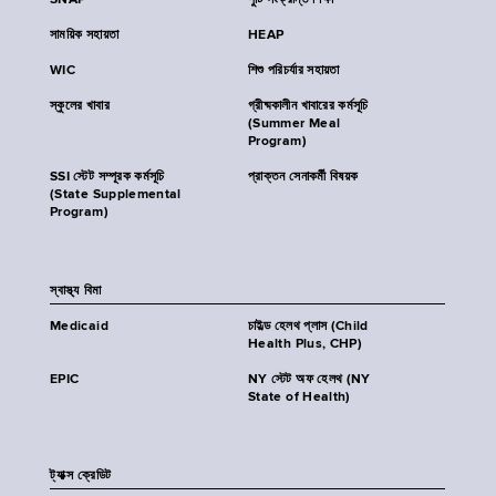
SNAP
পুষ্টি সংক্রান্ত শিক্ষা
সাময়িক সহায়তা
HEAP
WIC
শিশু পরিচর্যার সহায়তা
স্কুলের খাবার
গ্রীষ্মকালীন খাবারের কর্মসূচি
(Summer Meal
Program)
SSI স্টেট সম্পূরক কর্মসূচি
প্রাক্তন সেনাকর্মী বিষয়ক
(State Supplemental
Program)
স্বাস্থ্য বিমা
Medicaid
চাইল্ড হেলথ প্লাস (Child
Health Plus, CHP)
EPIC
NY স্টেট অফ হেলথ (NY
State of Health)
ট্যাক্স ক্রেডিট