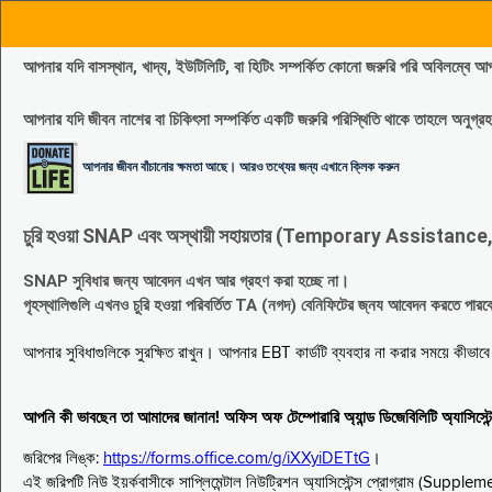
আপনার যদি বাসস্থান, খাদ্য, ইউটিলিটি, বা হিটিং সম্পর্কিত কোনো জরুরি পরি 
আপনার যদি জীবন নাশের বা চিকিৎসা সম্পর্কিত একটি জরুরি পরিস্থিতি থাকে তাহলে অনু
আপনার জীবন বাঁচানোর ক্ষমতা আছে। আরও তথ্যের জন্য এখানে ক্লিক করুন
চুরি হওয়া SNAP এবং অস্থায়ী সহায়তার (Temporary Assistance, TA) সুবিধ
SNAP সুবিধার জন্য আবেদন এখন আর গ্রহণ করা হচ্ছে না।
গৃহস্থালিগুলি এখনও চুরি হওয়া পরিবর্তিত TA (নগদ) বেনিফিটের জ্নয আবেদন করতে পা
আপনার সুবিধাগুলিকে সুরক্ষিত রাখুন। আপনার EBT কার্ডটি ব্যবহার না করার সময়ে কীভা
আপনি কী ভাবছেন তা আমাদের জানান! অফিস অফ টেম্পোরারি অ্যান্ড ডিজেবিলিটি অ্যাসি
জরিপের লিঙ্ক:
https://forms.office.com/g/iXXyiDETtG
।
এই জরিপটি নিউ ইয়র্কবাসীকে সাপ্লিমেন্টাল নিউট্রিশন অ্যাসিস্টেন্স প্রোগ্রাম (S