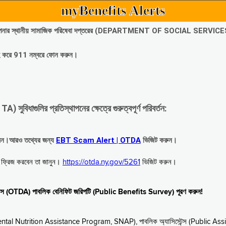
myBenefits Alerts
অবিলম্বে আপনার স্থানীয় সামাজিক পরিষেবা দপ্তরের (DEPARTMENT OF SOCIAL SERVIC
গ্রহ করে 911 নম্বরে ফোন করুন।
াগুলির প্রতিস্থাপনের ক্ষেত্রে গুরুত্বপূর্ণ পরিবর্তন:
রবেন।আরও তথ্যের জন্য
EBT Scam Alert | OTDA
ভিজিট করুন।
বে ফ্রিজ করবেন তা জানুন।
https://otda.ny.gov/5261
ভিজিট করুন।
স্টেন্স (OTDA) পাবলিক বেনিফিট জরিপটি (Public Benefits Survey) পূরণ করুন!
upplemental Nutrition Assistance Program, SNAP), পাবলিক অ্যাসিস্টেন্স (Public As