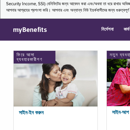
Security Income, SSI) বেনিফিটের জন্য আবেদন করা এবং/অথবা তা ধরে রাখার অভিজ্ঞতা জা
আপনার আগ্রহের প্রশংসা করি। আপনার এবং অন্যান্য নিউ ইয়র্কবাসীদের জন্য গুরুত্বপূর
myBenefits
নির্দেশনা
কার্
ফিরে আসা
নতুন ব্যবহ
ব্যবহারকারীগণ
সাইন-আপ 
সাইন-ইন করুন