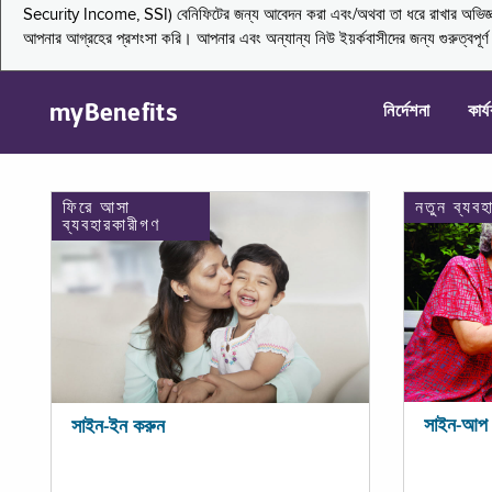
Security Income, SSI) বেনিফিটের জন্য আবেদন করা এবং/অথবা তা ধরে রাখার অভিজ্ঞতা জা
আপনার আগ্রহের প্রশংসা করি। আপনার এবং অন্যান্য নিউ ইয়র্কবাসীদের জন্য গুরুত্বপূর
myBenefits
নির্দেশনা
কার্
ফিরে আসা
নতুন ব্যবহ
ব্যবহারকারীগণ
সাইন-আপ 
সাইন-ইন করুন