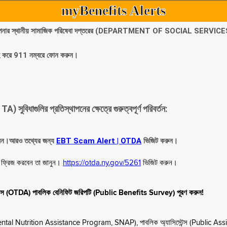
myBenefits Alerts
অবিলম্বে আপনার স্থানীয় সামাজিক পরিষেবা দপ্তরের (DEPARTMENT OF SOCIAL SERVIC
গ্রহ করে 911 নম্বরে ফোন করুন।
াগুলির প্রতিস্থাপনের ক্ষেত্রে গুরুত্বপূর্ণ পরিবর্তন:
রবেন।আরও তথ্যের জন্য
EBT Scam Alert | OTDA
ভিজিট করুন।
বে ফ্রিজ করবেন তা জানুন।
https://otda.ny.gov/5261
ভিজিট করুন।
স্টেন্স (OTDA) পাবলিক বেনিফিট জরিপটি (Public Benefits Survey) পূরণ করুন!
upplemental Nutrition Assistance Program, SNAP), পাবলিক অ্যাসিস্টেন্স (Public As