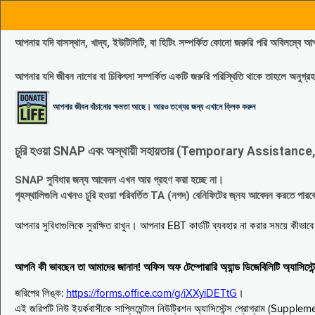
আপনার যদি বাসস্থান, খাদ্য, ইউটিলিটি, বা হিটিং সম্পর্কিত কোনো জরুরি পরি 
আপনার যদি জীবন নাশের বা চিকিৎসা সম্পর্কিত একটি জরুরি পরিস্থিতি থাকে তাহলে অনু
আপনার জীবন বাঁচানোর ক্ষমতা আছে। আরও তথ্যের জন্য এখানে ক্লিক করুন
চুরি হওয়া SNAP এবং অস্থায়ী সহায়তার (Temporary Assistance, TA) সুবিধ
SNAP সুবিধার জন্য আবেদন এখন আর গ্রহণ করা হচ্ছে না।
গৃহস্থালিগুলি এখনও চুরি হওয়া পরিবর্তিত TA (নগদ) বেনিফিটের জ্নয আবেদন করতে পা
আপনার সুবিধাগুলিকে সুরক্ষিত রাখুন। আপনার EBT কার্ডটি ব্যবহার না করার সময়ে কীভা
আপনি কী ভাবছেন তা আমাদের জানান! অফিস অফ টেম্পোরারি অ্যান্ড ডিজেবিলিটি অ্যাসি
জরিপের লিঙ্ক:
https://forms.office.com/g/iXXyiDETtG
।
এই জরিপটি নিউ ইয়র্কবাসীকে সাপ্লিমেন্টাল নিউট্রিশন অ্যাসিস্টেন্স প্রোগ্রাম (S