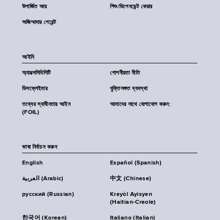
উপার্জিত আয়
শিশু/ডিপেনডেন্ট কেয়ার
অজিম্মাদার পেরেন্ট
আইনি
অ্যাক্সেসিবিলিটি
গোপনীয়তা নীতি
ডিসক্লেইমার
যুক্তিসঙ্গত ব্যবস্থা
তথ্যের স্বাধীনতার আইন
আমাদের সাথে যোগাযোগ করুন:
(FOIL)
ভাষা নির্বাচন করুন
English
Español (Spanish)
العربية (Arabic)
中文 (Chinese)
русский (Russian)
Kreyòl Ayisyen
(Haitian-Creole)
한국어 (Korean)
Italiano (Italian)