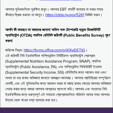
আপনার সুবিধাগুলিকে সুরক্ষিত রাখুন। আপনার EBT কার্ডটি ব্যবহার না করার সময়ে
কীভাবে ফ্রিজ করবেন তা জানুন।
https://otda.ny.gov/5261
ভিজিট করুন।
আপনি কী ভাবছেন তা আমাদের জানান! অফিস অফ টেম্পোরারি অ্যান্ড ডিজেবিলিটি
অ্যাসিস্টেন্স (OTDA) পাবলিক বেনিফিট জরিপটি (Public Benefits Survey) পূরণ
করুন!
জরিপের লিঙ্ক:
https://forms.office.com/g/iXXyiDETtG
।
এই জরিপটি নিউ ইয়র্কবাসীকে সাপ্লিমেন্টাল নিউট্রিশন অ্যাসিস্টেন্স প্রোগ্রাম
(Supplemental Nutrition Assistance Program, SNAP), পাবলিক
অ্যাসিস্টেন্স (Public Assistance, PA), এবং সাপ্লিমেন্টাল সিকিউরিটি ইনকাম
(Supplemental Security Income, SSI) বেনিফিটের জন্য আবেদন করা এবং/
অথবা তা ধরে রাখার অভিজ্ঞতা জানাতে আমন্ত্রণ জানাচ্ছে। আপনার প্রতিক্রিয়া সম্পূর্ণরূপে
বেনামী, এবং এই সুবিধাগুলির জন্য আবেদন করার বা বজায় রাখার ক্ষেত্রে আপনার অভিজ্ঞতা
শেয়ার করার জন্য আমরা আপনার আগ্রহের প্রশংসা করি। আপনার এবং অন্যান্য নিউ
ইয়র্কবাসীদের জন্য গুরুত্বপূর্ণ এই সহায়তা প্রোগ্রামগুলিতে পরিবর্তন আনার সময় আপনার
উত্তর থেকে পাওয়া তথ্য ব্যবহার করা হবে।