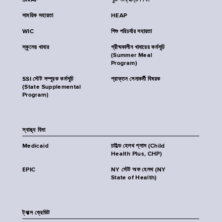
SNAP
পুষ্টি সংক্রান্ত শিক্ষা
সাময়িক সহায়তা
HEAP
WIC
শিশু পরিচর্যার সহায়তা
স্কুলের খাবার
গ্রীষ্মকালীন খাবারের কর্মসূচি
(Summer Meal
Program)
SSI স্টেট সম্পূরক কর্মসূচি
প্রাক্তন সেনাকর্মী বিষয়ক
(State Supplemental
Program)
স্বাস্থ্য বিমা
Medicaid
চাইল্ড হেলথ প্লাস (Child
Health Plus, CHP)
EPIC
NY স্টেট অফ হেলথ (NY
State of Health)
ট্যাক্স ক্রেডিট