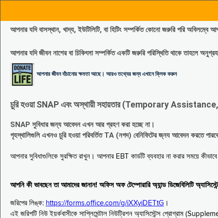
আপনার যদি বাসস্থান, খাদ্য, ইউটিলিটি, বা হিটিং সম্পর্কিত কোনো জরুরি পরি 
আপনার যদি জীবন নাশের বা চিকিৎসা সম্পর্কিত একটি জরুরি পরিস্থিতি থাকে তাহলে অনু
আপনার জীবন বাঁচানোর ক্ষমতা আছে। আরও তথ্যের জন্য এখানে ক্লিক করুন
চুরি হওয়া SNAP এবং অস্থায়ী সহায়তার (Temporary Assistance, TA) সুবিধ
SNAP সুবিধার জন্য আবেদন এখন আর গ্রহণ করা হচ্ছে না।
গৃহস্থালিগুলি এখনও চুরি হওয়া পরিবর্তিত TA (নগদ) বেনিফিটের জ্নয আবেদন করতে পা
আপনার সুবিধাগুলিকে সুরক্ষিত রাখুন। আপনার EBT কার্ডটি ব্যবহার না করার সময়ে কীভা
আপনি কী ভাবছেন তা আমাদের জানান! অফিস অফ টেম্পোরারি অ্যান্ড ডিজেবিলিটি অ্যাসি
জরিপের লিঙ্ক:
https://forms.office.com/g/iXXyiDETtG
।
এই জরিপটি নিউ ইয়র্কবাসীকে সাপ্লিমেন্টাল নিউট্রিশন অ্যাসিস্টেন্স প্রোগ্রাম (S