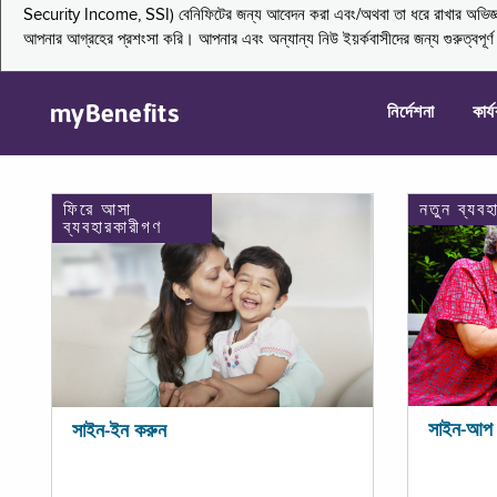
Security Income, SSI) বেনিফিটের জন্য আবেদন করা এবং/অথবা তা ধরে রাখার অভিজ্ঞতা জা
আপনার আগ্রহের প্রশংসা করি। আপনার এবং অন্যান্য নিউ ইয়র্কবাসীদের জন্য গুরুত্বপূর
myBenefits
নির্দেশনা
কার্
ফিরে আসা
নতুন ব্যবহ
ব্যবহারকারীগণ
সাইন-আপ 
সাইন-ইন করুন