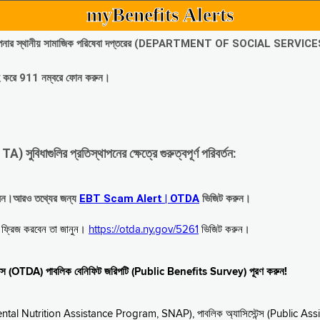
myBenefits Alerts
অবিলম্বে আপনার স্থানীয় সামাজিক পরিষেবা দপ্তরের (DEPARTMENT OF SOCIAL SERVIC
গ্রহ করে 911 নম্বরে ফোন করুন।
াগুলির প্রতিস্থাপনের ক্ষেত্রে গুরুত্বপূর্ণ পরিবর্তন:
রবেন।আরও তথ্যের জন্য
EBT Scam Alert | OTDA
ভিজিট করুন।
বে ফ্রিজ করবেন তা জানুন।
https://otda.ny.gov/5261
ভিজিট করুন।
স্টেন্স (OTDA) পাবলিক বেনিফিট জরিপটি (Public Benefits Survey) পূরণ করুন!
upplemental Nutrition Assistance Program, SNAP), পাবলিক অ্যাসিস্টেন্স (Public As