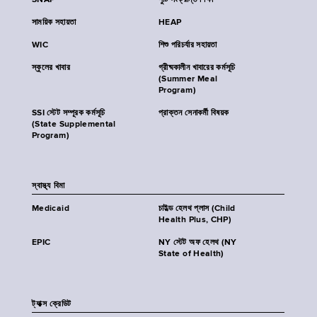
SNAP
পুষ্টি সংক্রান্ত শিক্ষা
সাময়িক সহায়তা
HEAP
WIC
শিশু পরিচর্যার সহায়তা
স্কুলের খাবার
গ্রীষ্মকালীন খাবারের কর্মসূচি
(Summer Meal
Program)
SSI স্টেট সম্পূরক কর্মসূচি
প্রাক্তন সেনাকর্মী বিষয়ক
(State Supplemental
Program)
স্বাস্থ্য বিমা
Medicaid
চাইল্ড হেলথ প্লাস (Child
Health Plus, CHP)
EPIC
NY স্টেট অফ হেলথ (NY
State of Health)
ট্যাক্স ক্রেডিট