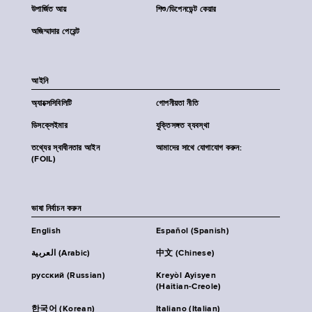
উপার্জিত আয়
শিশু/ডিপেনডেন্ট কেয়ার
অজিম্মাদার পেরেন্ট
আইনি
অ্যাক্সেসিবিলিটি
গোপনীয়তা নীতি
ডিসক্লেইমার
যুক্তিসঙ্গত ব্যবস্থা
তথ্যের স্বাধীনতার আইন
আমাদের সাথে যোগাযোগ করুন:
(FOIL)
ভাষা নির্বাচন করুন
English
Español (Spanish)
العربية (Arabic)
中文 (Chinese)
русский (Russian)
Kreyòl Ayisyen
(Haitian-Creole)
한국어 (Korean)
Italiano (Italian)