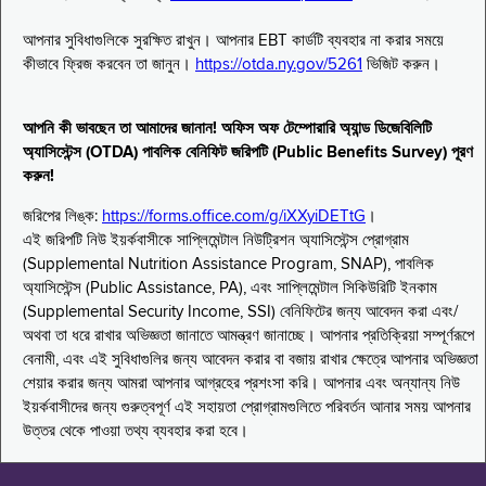
আপনার সুবিধাগুলিকে সুরক্ষিত রাখুন। আপনার EBT কার্ডটি ব্যবহার না করার সময়ে
কীভাবে ফ্রিজ করবেন তা জানুন।
https://otda.ny.gov/5261
ভিজিট করুন।
আপনি কী ভাবছেন তা আমাদের জানান! অফিস অফ টেম্পোরারি অ্যান্ড ডিজেবিলিটি
অ্যাসিস্টেন্স (OTDA) পাবলিক বেনিফিট জরিপটি (Public Benefits Survey) পূরণ
করুন!
জরিপের লিঙ্ক:
https://forms.office.com/g/iXXyiDETtG
।
এই জরিপটি নিউ ইয়র্কবাসীকে সাপ্লিমেন্টাল নিউট্রিশন অ্যাসিস্টেন্স প্রোগ্রাম
(Supplemental Nutrition Assistance Program, SNAP), পাবলিক
অ্যাসিস্টেন্স (Public Assistance, PA), এবং সাপ্লিমেন্টাল সিকিউরিটি ইনকাম
(Supplemental Security Income, SSI) বেনিফিটের জন্য আবেদন করা এবং/
অথবা তা ধরে রাখার অভিজ্ঞতা জানাতে আমন্ত্রণ জানাচ্ছে। আপনার প্রতিক্রিয়া সম্পূর্ণরূপে
বেনামী, এবং এই সুবিধাগুলির জন্য আবেদন করার বা বজায় রাখার ক্ষেত্রে আপনার অভিজ্ঞতা
শেয়ার করার জন্য আমরা আপনার আগ্রহের প্রশংসা করি। আপনার এবং অন্যান্য নিউ
ইয়র্কবাসীদের জন্য গুরুত্বপূর্ণ এই সহায়তা প্রোগ্রামগুলিতে পরিবর্তন আনার সময় আপনার
উত্তর থেকে পাওয়া তথ্য ব্যবহার করা হবে।