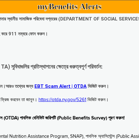
myBenefits Alerts
অবিলম্বে আপনার স্থানীয় সামাজিক পরিষেবা দপ্তরের (DEPARTMENT OF SOCIAL SERVIC
গ্রহ করে 911 নম্বরে ফোন করুন।
াগুলির প্রতিস্থাপনের ক্ষেত্রে গুরুত্বপূর্ণ পরিবর্তন:
রবেন।আরও তথ্যের জন্য
EBT Scam Alert | OTDA
ভিজিট করুন।
বে ফ্রিজ করবেন তা জানুন।
https://otda.ny.gov/5261
ভিজিট করুন।
স্টেন্স (OTDA) পাবলিক বেনিফিট জরিপটি (Public Benefits Survey) পূরণ করুন!
upplemental Nutrition Assistance Program, SNAP), পাবলিক অ্যাসিস্টেন্স (Public As