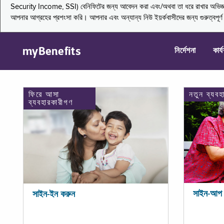
Security Income, SSI) বেনিফিটের জন্য আবেদন করা এবং/অথবা তা ধরে রাখার অভিজ্ঞতা জা
আপনার আগ্রহের প্রশংসা করি। আপনার এবং অন্যান্য নিউ ইয়র্কবাসীদের জন্য গুরুত্বপূর
myBenefits
নির্দেশনা
কার্
ফিরে আসা
নতুন ব্যবহ
ব্যবহারকারীগণ
সাইন-আপ 
সাইন-ইন করুন