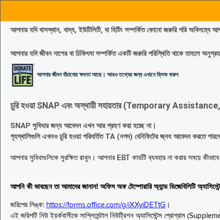
আপনার যদি বাসস্থান, খাদ্য, ইউটিলিটি, বা হিটিং সম্পর্কিত কোনো জরুরি পরি 
আপনার যদি জীবন নাশের বা চিকিৎসা সম্পর্কিত একটি জরুরি পরিস্থিতি থাকে তাহলে অনু
আপনার জীবন বাঁচানোর ক্ষমতা আছে। আরও তথ্যের জন্য এখানে ক্লিক করুন
চুরি হওয়া SNAP এবং অস্থায়ী সহায়তার (Temporary Assistance, TA) সুবিধ
SNAP সুবিধার জন্য আবেদন এখন আর গ্রহণ করা হচ্ছে না।
গৃহস্থালিগুলি এখনও চুরি হওয়া পরিবর্তিত TA (নগদ) বেনিফিটের জ্নয আবেদন করতে পা
আপনার সুবিধাগুলিকে সুরক্ষিত রাখুন। আপনার EBT কার্ডটি ব্যবহার না করার সময়ে কীভা
আপনি কী ভাবছেন তা আমাদের জানান! অফিস অফ টেম্পোরারি অ্যান্ড ডিজেবিলিটি অ্যাসি
জরিপের লিঙ্ক:
https://forms.office.com/g/iXXyiDETtG
।
এই জরিপটি নিউ ইয়র্কবাসীকে সাপ্লিমেন্টাল নিউট্রিশন অ্যাসিস্টেন্স প্রোগ্রাম (S