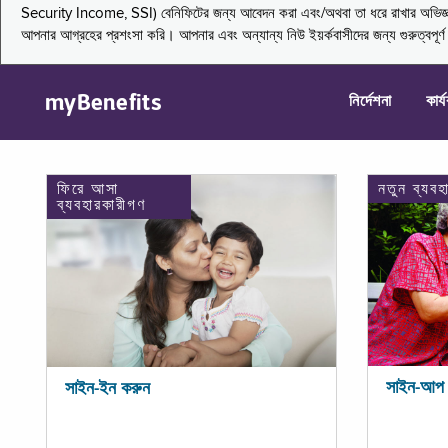
Security Income, SSI) বেনিফিটের জন্য আবেদন করা এবং/অথবা তা ধরে রাখার অভিজ্ঞতা জা
আপনার আগ্রহের প্রশংসা করি। আপনার এবং অন্যান্য নিউ ইয়র্কবাসীদের জন্য গুরুত্বপূর
myBenefits
নির্দেশনা
কার্
ফিরে আসা
নতুন ব্যবহ
ব্যবহারকারীগণ
সাইন-আপ 
সাইন-ইন করুন