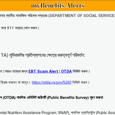
myBenefits Alerts
অবিলম্বে আপনার স্থানীয় সামাজিক পরিষেবা দপ্তরের (DEPARTMENT OF SOCIAL SERVIC
গ্রহ করে 911 নম্বরে ফোন করুন।
াগুলির প্রতিস্থাপনের ক্ষেত্রে গুরুত্বপূর্ণ পরিবর্তন:
রবেন।আরও তথ্যের জন্য
EBT Scam Alert | OTDA
ভিজিট করুন।
বে ফ্রিজ করবেন তা জানুন।
https://otda.ny.gov/5261
ভিজিট করুন।
স্টেন্স (OTDA) পাবলিক বেনিফিট জরিপটি (Public Benefits Survey) পূরণ করুন!
upplemental Nutrition Assistance Program, SNAP), পাবলিক অ্যাসিস্টেন্স (Public As