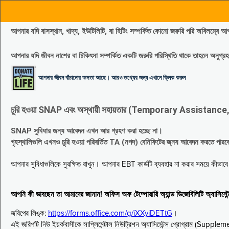
আপনার যদি বাসস্থান, খাদ্য, ইউটিলিটি, বা হিটিং সম্পর্কিত কোনো জরুরি পরি 
আপনার যদি জীবন নাশের বা চিকিৎসা সম্পর্কিত একটি জরুরি পরিস্থিতি থাকে তাহলে অনু
আপনার জীবন বাঁচানোর ক্ষমতা আছে। আরও তথ্যের জন্য এখানে ক্লিক করুন
চুরি হওয়া SNAP এবং অস্থায়ী সহায়তার (Temporary Assistance, TA) সুবিধ
SNAP সুবিধার জন্য আবেদন এখন আর গ্রহণ করা হচ্ছে না।
গৃহস্থালিগুলি এখনও চুরি হওয়া পরিবর্তিত TA (নগদ) বেনিফিটের জ্নয আবেদন করতে পা
আপনার সুবিধাগুলিকে সুরক্ষিত রাখুন। আপনার EBT কার্ডটি ব্যবহার না করার সময়ে কীভা
আপনি কী ভাবছেন তা আমাদের জানান! অফিস অফ টেম্পোরারি অ্যান্ড ডিজেবিলিটি অ্যাসি
জরিপের লিঙ্ক:
https://forms.office.com/g/iXXyiDETtG
।
এই জরিপটি নিউ ইয়র্কবাসীকে সাপ্লিমেন্টাল নিউট্রিশন অ্যাসিস্টেন্স প্রোগ্রাম (S